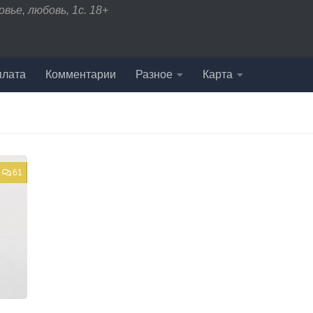
вье, любовь, 1с. 18+
плата
Комментарии
Разное
Карта
61