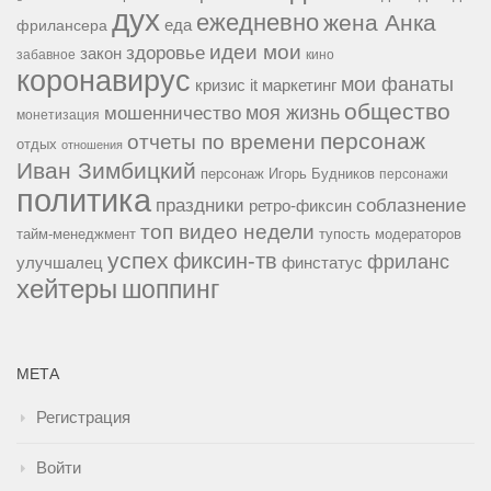
дух
ежедневно
жена Анка
еда
фрилансера
идеи мои
здоровье
закон
забавное
кино
коронавирус
мои фанаты
кризис it
маркетинг
общество
мошенничество
моя жизнь
монетизация
персонаж
отчеты по времени
отдых
отношения
Иван Зимбицкий
персонаж Игорь Будников
персонажи
политика
праздники
соблазнение
ретро-фиксин
топ видео недели
тайм-менеджмент
тупость модераторов
успех
фиксин-тв
фриланс
улучшалец
финстатус
хейтеры
шоппинг
МЕТА
Регистрация
Войти