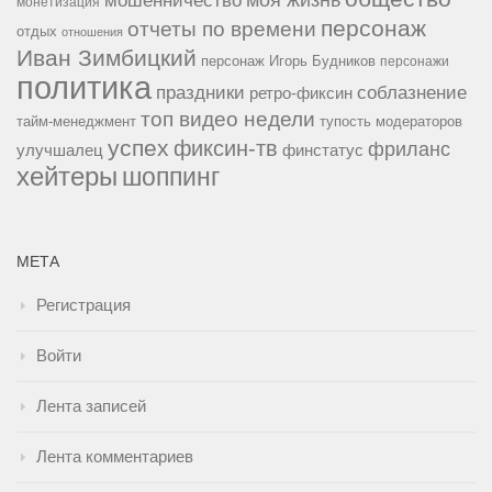
монетизация
персонаж
отчеты по времени
отдых
отношения
Иван Зимбицкий
персонаж Игорь Будников
персонажи
политика
праздники
соблазнение
ретро-фиксин
топ видео недели
тайм-менеджмент
тупость модераторов
успех
фиксин-тв
фриланс
улучшалец
финстатус
хейтеры
шоппинг
МЕТА
Регистрация
Войти
Лента записей
Лента комментариев