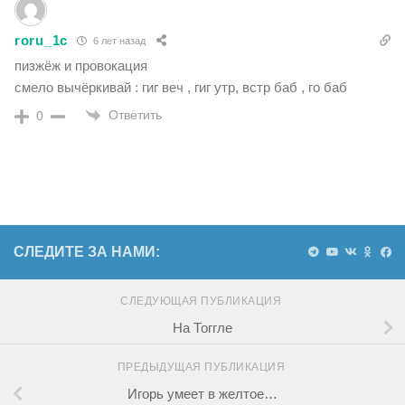
roru_1c
6 лет назад
пизжёж и провокация
смело вычёркивай : гиг веч , гиг утр, встр баб , го баб
Ответить
0
СЛЕДИТЕ ЗА НАМИ:
СЛЕДУЮЩАЯ ПУБЛИКАЦИЯ
На Тоггле
ПРЕДЫДУЩАЯ ПУБЛИКАЦИЯ
Игорь умеет в желтое…