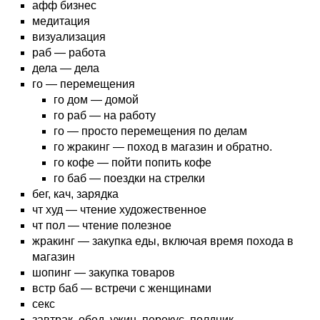
афф бизнес
медитация
визуализация
раб — работа
дела — дела
го — перемещения
го дом — домой
го раб — на работу
го — просто перемещения по делам
го жракинг — поход в магазин и обратно.
го кофе — пойти попить кофе
го баб — поездки на стрелки
бег, кач, зарядка
чт худ — чтение художественное
чт пол — чтение полезное
жракинг — закупка еды, включая время похода в
магазин
шопинг — закупка товаров
встр баб — встречи с женщинами
секс
завтрак, обед, ужин, перекус, полдник