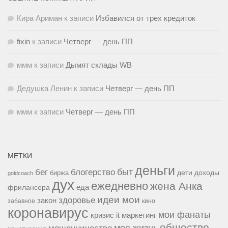
Кира Ариман
к записи
Избавился от трех кредиток
fixin
к записи
Четверг — день ПП
ммм
к записи
Дымят склады WB
Дедушка Ленин
к записи
Четверг — день ПП
ммм
к записи
Четверг — день ПП
МЕТКИ
деньги
быт
бег
блогерство
доходы
биржа
дети
goldcoach
дух
ежедневно
жена Анка
еда
фрилансера
идеи мои
здоровье
закон
забавное
кино
коронавирус
мои фанаты
кризис it
маркетинг
общество
мошенничество
моя жизнь