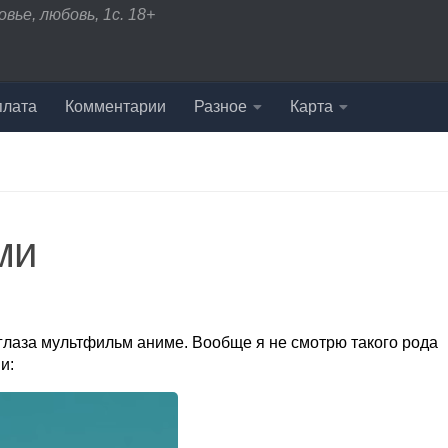
вье, любовь, 1с. 18+
плата
Комментарии
Разное
Карта
ми
м глаза мультфильм аниме. Вообще я не смотрю такого рода
и: