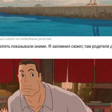
ый ходит по подводным рельсам.
м опять показывали аниме. Я запомнил сюжет, там родители