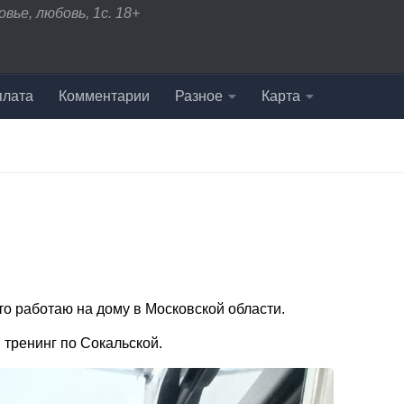
вье, любовь, 1с. 18+
плата
Комментарии
Разное
Карта
то работаю на дому в Московской области.
 тренинг по Сокальской.