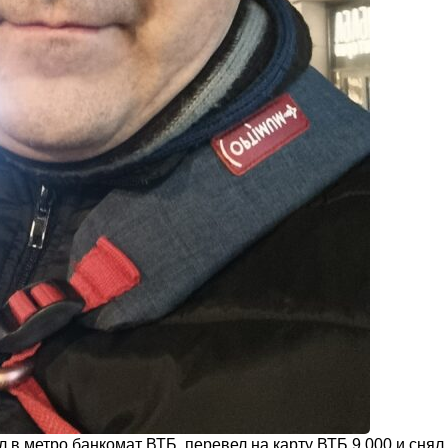
в метро банкомат ВТБ, перевел на карту ВТБ 9.000 и снял 