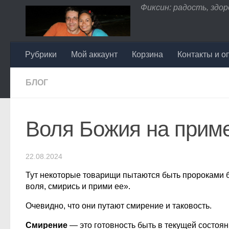
Фиксин: радость, здоро
Перейти к содержимому
Рубрики
Мой аккаунт
Корзина
Контакты и о
БЛОГ
Воля Божия на прим
22.08.2024
Тут некоторые товарищи пытаются быть пророками б
воля, смирись и прими ее».
Очевидно, что они путают смирение и таковость.
Смирение
— это готовность быть в текущей состоя