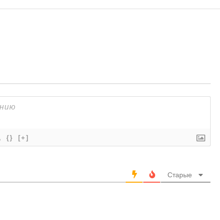
{}
[+]
Старые