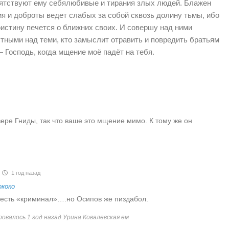
пятствуют ему себялюбивые и тирания злых людей. Блажен
ия и доброты ведет слабых за собой сквозь долину тьмы, ибо
воистину печется о ближних своих. И совершу над ними
тными над теми, кто замыслит отравить и повредить братьям
— Господь, когда мщение моё падёт на тебя.
 вере Гниды, так что ваше это мщение мимо. К тому же он
1 год назад
ококо
е есть «криминал»….но Осипов же пиздабол.
овалось 1 год назад Урина Ковалевская ем