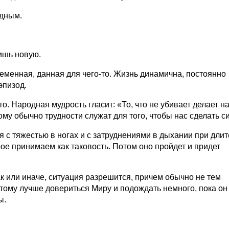
едным.
дишь новую.
еменная, данная для чего-то. Жизнь динамична, постоянно
эпизод.
о. Народная мудрость гласит: «То, что не убивает делает н
му обычно трудности служат для того, чтобы нас сделать с
я с тяжестью в ногах и с затруднениями в дыхании при дли
рое принимаем как таковость. Потом оно пройдет и придет
ак или иначе, ситуация разрешится, причем обычно не тем
тому лучше довериться Миру и подождать немного, пока он
ы.