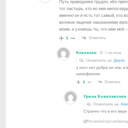
Путь праведника труден, ибо пре
тот пастырь, кто во имя милосерд
именно он и есть тот самый, кто 
великое мщение наказаниями ярос
моим, и узнаешь ты, что имя моё 
Ответить
5
Кокококо
1 год назад
Ответить на
Джулз
у него нет добра ни зла, в
шизофреник.
Ответить
9
Урина Ковалевская
Ответить на
Кок
Странно что в его вер
Последний раз редактир