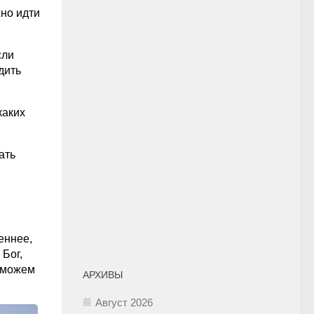
жно идти
сли
дить
каких
ать
еннее,
 Бог,
ы можем
АРХИВЫ
Август 2026