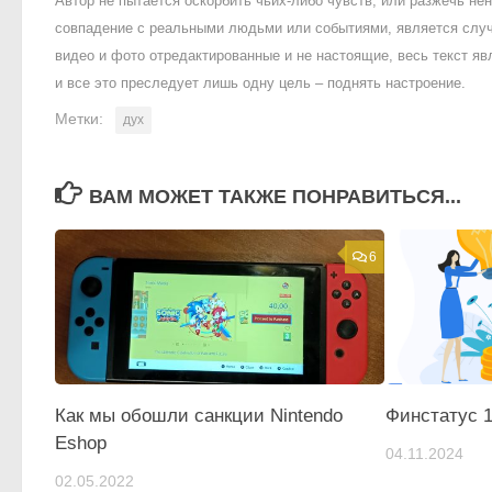
Автор не пытается оскорбить чьих-либо чувств, или разжечь 
совпадение с реальными людьми или событиями, является случ
видео и фото отредактированные и не настоящие, весь текст яв
и все это преследует лишь одну цель – поднять настроение.
Метки:
дух
ВАМ МОЖЕТ ТАКЖЕ ПОНРАВИТЬСЯ...
6
Как мы обошли санкции Nintendo
Финстатус 1
Eshop
04.11.2024
02.05.2022