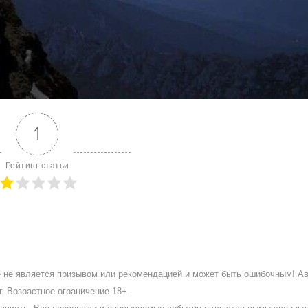
1
Рейтинг статьи
ое не является призывом или рекомендацией и может быть ошибочным! А
. Возрастное ограничение 18+.