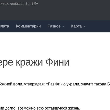
вье, любовь, 1с. 18+
плата
Комментарии
Разное
Карта
ере кражи Фини
ожией воли, утверждая: «Раз Финю украли, значит такова 
нии долго, возможно всю оставшуюся жизнь.