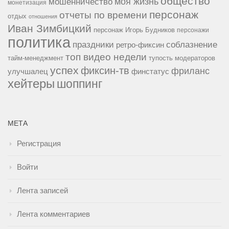
общество
мошенничество
моя жизнь
монетизация
персонаж
отчеты по времени
отдых
отношения
Иван Зимбицкий
персонаж Игорь Будников
персонажи
политика
праздники
соблазнение
ретро-фиксин
топ видео недели
тайм-менеджмент
тупость модераторов
успех
фиксин-тв
фриланс
улучшалец
финстатус
хейтеры
шоппинг
МЕТА
Регистрация
Войти
Лента записей
Лента комментариев