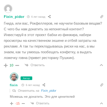
Fixin_pidor
6 лет назад
Гнида, или вас, Рокфеллеров, не научили базовым вещам?
С чего бы нам донатить за непонятный контент?
Инвестируй в этот проект бабки из финжира, набери
просмотры на качественном экшене и отбей затраты на
рекламе. А так ты перекладываешь риски на нас, а мы
знаем, как ты умеешь пообещать конфетку, а выдать
ложечку говна (привет ресторану Пушкин).
Ответить
10
Автор
fixin
6 лет назад
Ответить на
Fixin_pidor
Можешь не донатить. Это для ценителей
Ответить
-15