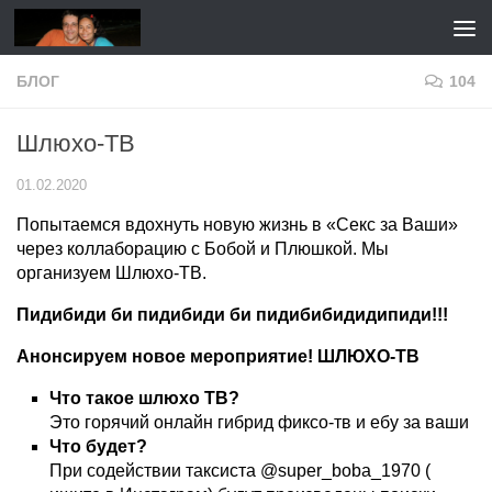
Перейти к содержимому
БЛОГ
104
Шлюхо-ТВ
01.02.2020
Попытаемся вдохнуть новую жизнь в «Секс за Ваши»
через коллаборацию с Бобой и Плюшкой. Мы
организуем Шлюхо-ТВ.
Пидибиди би пидибиди би пидибибидидипиди!!!
Анонсируем новое мероприятие! ШЛЮХО-ТВ
Что такое шлюхо ТВ?
Это горячий онлайн гибрид фиксо-тв и ебу за ваши
Что будет?
При содействии таксиста @super_boba_1970 (