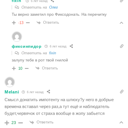
fixin
6 лет назад
Ответить на
Олег
Ты верно заметил про Фиксодонать. На перечитку
Ответить
-13
фиксинпидор
6 лет назад
Ответить на
fixin
залупу тебе в рот твой гнилой
Ответить
10
Melani
6 лет назад
Смысл донатить импотенту на шлюху?у него в добрые
времена вставал через раз,а тут ещё и наблюдатель
будет,червячок от страха вообще в жопу забьется
Ответить
23