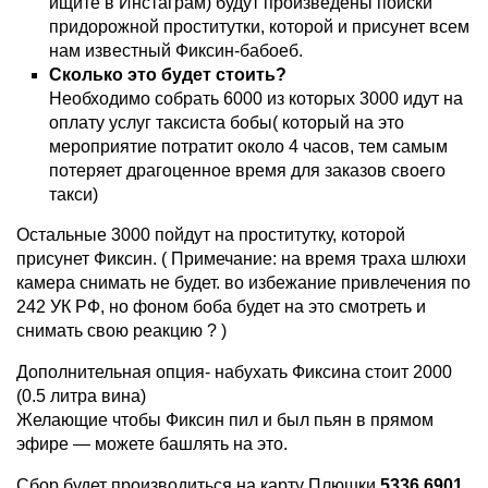
ищите в Инстаграм) будут произведены поиски
придорожной проститутки, которой и присунет всем
нам известный Фиксин-бабоеб.
Сколько это будет стоить?
Необходимо собрать 6000 из которых 3000 идут на
оплату услуг таксиста бобы( который на это
мероприятие потратит около 4 часов, тем самым
потеряет драгоценное время для заказов своего
такси)
Остальные 3000 пойдут на проститутку, которой
присунет Фиксин. ( Примечание: на время траха шлюхи
камера снимать не будет. во избежание привлечения по
242 УК РФ, но фоном боба будет на это смотреть и
снимать свою реакцию ? )
Дополнительная опция- набухать Фиксина стоит 2000
(0.5 литра вина)
Желающие чтобы Фиксин пил и был пьян в прямом
эфире — можете башлять на это.
Сбор будет производиться на карту Плюшки
5336 6901