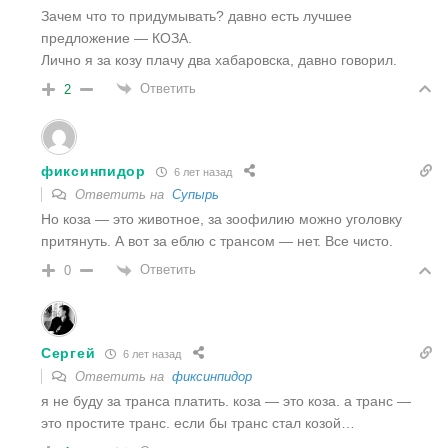
Зачем что то придумывать? давно есть лучшее
предложение — КОЗА.
Лично я за козу плачу два хабаровска, давно говорил.
Ответить
2
фиксинпидор
6 лет назад
Ответить на
Супырь
Но коза — это животное, за зоофилию можно уголовку
притянуть. А вот за еблю с трансом — нет. Все чисто.
Ответить
0
Сергей
6 лет назад
Ответить на
фиксинпидор
я не буду за транса платить. коза — это коза. а транс —
это простите транс. если бы транс стал козой…