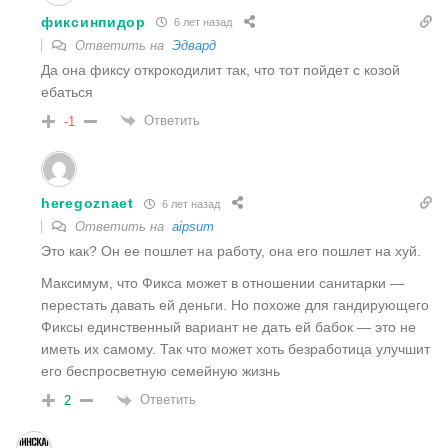
фиксинпидор
6 лет назад
Ответить на
Эдвард
Да она фиксу открокодилит так, что тот пойдет с козой
ебаться
Ответить
-1
heregoznaet
6 лет назад
Ответить на
aipsum
Это как? Он ее пошлет на работу, она его пошлет на хуй.
Максимум, что Фикса может в отношении санитарки —
перестать давать ей деньги. Но похоже для гандирующего
Фиксы единственный вариант не дать ей бабок — это не
иметь их самому. Так что может хоть безработица улучшит
его беспросветную семейную жизнь
Ответить
2