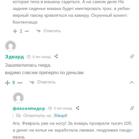
которая типа в машину садиться. А на самом деле На
заднем сиденье макака будет имитировать трах, а уебан
жирный таксер кривляться на камеру. Охуенный конент.
Контентище
Ответить
2
Эдвард
6 лет назад
Зашевелилась гнида.
видимо совсем приперло по деньгам
Ответить
9
фиксинпидор
6 лет назад
Ответить на
Эдвард
Ага. Февраль уже на носу! За январь прожрали тысяч 100,
а денег ни копья не заработала лживая, пиздливая пандо-
мразь