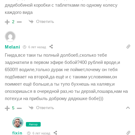
дядибобиной коробки с таблетками по одному колесу
каждого вида
Ответить
2
Melani
6 лет назад
Гнида,все таки ты полный долбоеб,сколько тебе
задонатили в первом эфире бобой?400 рублей вроде,и
6500!!! водиле,только дурак не поймет,почему он тебя
подбивает на второй,да ещё и с такими условиями,он
поимеет ещё больше,а ты тупо бухнешь на халяву,и
опозоришься в очередной раз,но ты дерзай,лошара,нам на
потеху,и на прибыль доброму дядюшке бобе)))
Ответить
5
Автор
fixin
6 лет назад