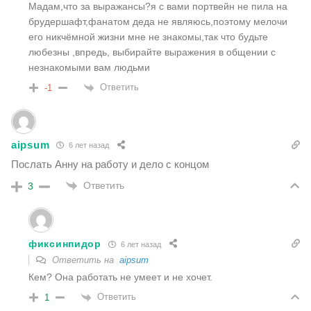
Мадам,что за выражансы?я с вами портвейн не пила на
брудершафт,фанатом деда не являюсь,поэтому мелочи
его никчёмной жизни мне не знакомы,так что будьте
любезны ,впредь, выбирайте выражения в общении с
незнакомыми вам людьми
Ответить
-1
aipsum
6 лет назад
Послать Анну на работу и дело с концом
Ответить
3
фиксинпидор
6 лет назад
Ответить на
aipsum
Кем? Она работать не умеет и не хочет.
Ответить
1