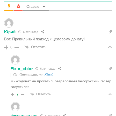
Старые
Юрий
6 лет назад
Вот. Правильный подход к целевому донату!
Ответить
0
Fixin_pidor
6 лет назад
Ответить на
Юрий
Фиксодонат не прокатил, безработный белорусский гастер
засуетился.
Ответить
7
фиксинпидор
6 лет назад