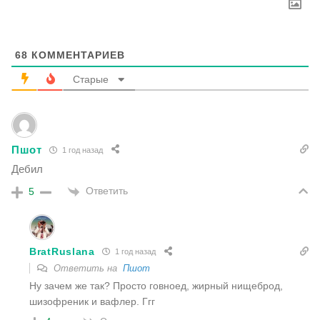
68
КОММЕНТАРИЕВ
Старые
Пшот
1 год назад
Дебил
Ответить
5
BratRuslana
1 год назад
Ответить на
Пшот
Ну зачем же так? Просто говноед, жирный нищеброд,
шизофреник и вафлер. Ггг