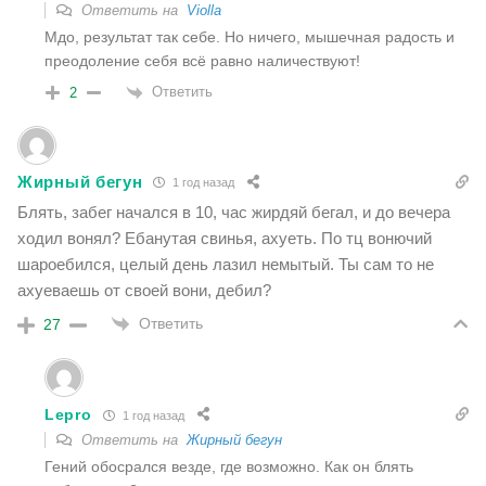
Ответить на
Violla
Мдо, результат так себе. Но ничего, мышечная радость и
преодоление себя всë равно наличествуют!
Ответить
2
Жирный бегун
1 год назад
Блять, забег начался в 10, час жирдяй бегал, и до вечера
ходил вонял? Ебанутая свинья, ахуеть. По тц вонючий
шароебился, целый день лазил немытый. Ты сам то не
ахуеваешь от своей вони, дебил?
Ответить
27
Lepro
1 год назад
Ответить на
Жирный бегун
Гений обосрался везде, где возможно. Как он блять