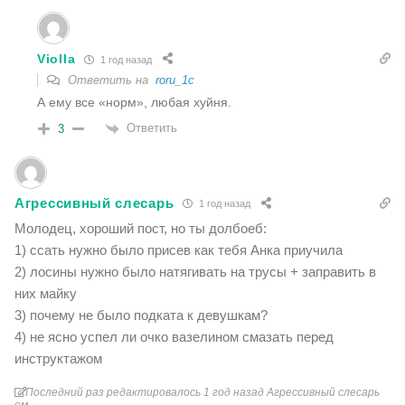
Violla
1 год назад
Ответить на
roru_1c
А ему все «норм», любая хуйня.
Ответить
3
Агрессивный слесарь
1 год назад
Молодец, хороший пост, но ты долбоеб:
1) ссать нужно было присев как тебя Анка приучила
2) лосины нужно было натягивать на трусы + заправить в
них майку
3) почему не было подката к девушкам?
4) не ясно успел ли очко вазелином смазать перед
инструктажом
Последний раз редактировалось 1 год назад Агрессивный слесарь
ем