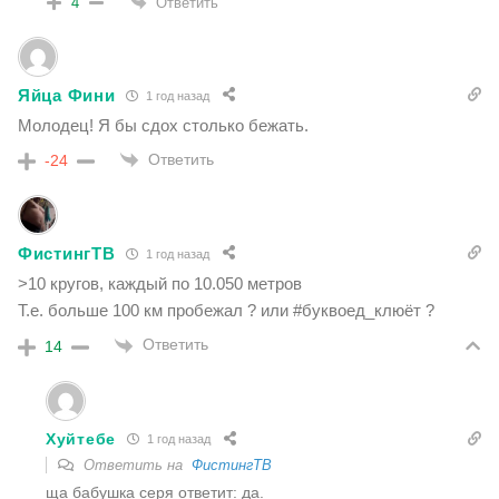
Ответить
4
Яйца Фини
1 год назад
Молодец! Я бы сдох столько бежать.
Ответить
-24
ФистингТВ
1 год назад
>10 кругов, каждый по 10.050 метров
Т.е. больше 100 км пробежал ? или #буквоед_клюёт ?
Ответить
14
Хуйтебе
1 год назад
Ответить на
ФистингТВ
ща бабушка серя ответит: да.