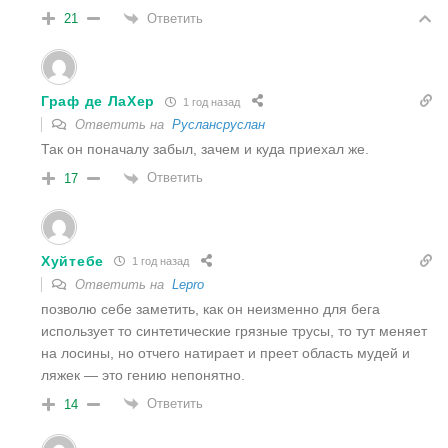
Ответить
21
Граф де ЛаХер
1 год назад
Ответить на
Руслансруслан
Так он поначалу забыл, зачем и куда приехал же.
Ответить
17
Хуйтебе
1 год назад
Ответить на
Lepro
позволю себе заметить, как он неизменно для бега
использует то синтетические грязные трусы, то тут меняет
на лосины, но отчего натирает и преет область мудей и
ляжек — это гению непонятно.
Ответить
14