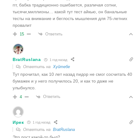
ггг, бабка традиционно ошибается, различая сотни,
тысячи,миллионы… какой тут тест айкью, он банальные
тесты на внимание и беглость мышления для 75-летних
провалит
Ответить
15
BratRuslana
1 год назад
Ответить на
Хуйтебе
Тут прочитал, как 10 лет назад пидор не смог сосчитать 40
бумажек и у него получилось 20, и как то даже не
улыбнулсо.
Ответить
4
Ирек
1 год назад
Ответить на
BratRuslana
Это пост какой-то был?