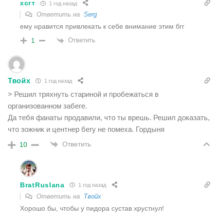
хсгт
1 год назад
Ответить на
Serg
ему нравится привлекать к себе внимание этим бгг
Ответить
1
Твойх
1 год назад
> Решил тряхнуть стариной и пробежаться в
организованном забеге.
Да тебя фанаты продавили, что ты врешь. Решил доказать,
что зожник и центнер бегу не помеха. Гордыня
Ответить
10
BratRuslana
1 год назад
Ответить на
Твойх
Хорошо бы, чтобы у пидора сустав хрустнул!