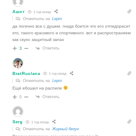
Ашот
1 год назад
Ответить на
Lepro
да логично все с душем. гнида боится что его отпидорасит
кто, такого красивого и спортивного. вот и распространяем
как скунс защитный запах
Ответить
3
BratRuslana
1 год назад
Ответить на
Lepro
Ещё ебошил на распиле
Ответить
0
Serg
1 год назад
Ответить на
Жирный бегун