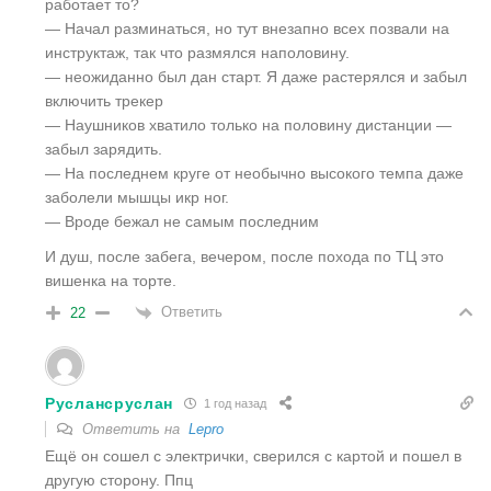
работает то?
— Начал разминаться, но тут внезапно всех позвали на
инструктаж, так что размялся наполовину.
— неожиданно был дан старт. Я даже растерялся и забыл
включить трекер
— Наушников хватило только на половину дистанции —
забыл зарядить.
— На последнем круге от необычно высокого темпа даже
заболели мышцы икр ног.
— Вроде бежал не самым последним
И душ, после забега, вечером, после похода по ТЦ это
вишенка на торте.
Ответить
22
Руслансруслан
1 год назад
Ответить на
Lepro
Ещё он сошел с электрички, сверился с картой и пошел в
другую сторону. Ппц