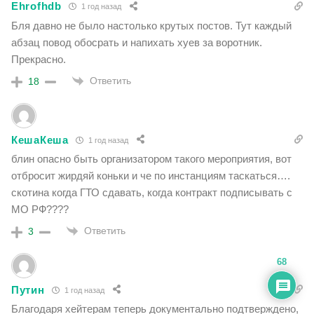
Ehrofhdb
1 год назад
Бля давно не было настолько крутых постов. Тут каждый
абзац повод обосрать и напихать хуев за воротник.
Прекрасно.
Ответить
18
КешаКеша
1 год назад
блин опасно быть организатором такого мероприятия, вот
отбросит жирдяй коньки и че по инстанциям таскаться….
скотина когда ГТО сдавать, когда контракт подписывать с
МО РФ????
Ответить
3
68
Путин
1 год назад
Благодаря хейтерам теперь документально подтверждено,