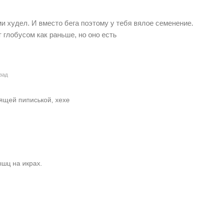
и худел. И вместо бега поэтому у тебя вялое семенение.
т глобусом как раньше, но оно есть
зад
ящей пиписькой, хехе
ышц на икрах.