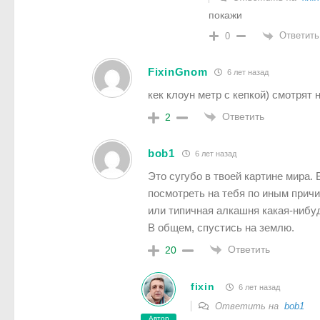
покажи
Ответить
0
FixinGnom
6 лет назад
кек клоун метр с кепкой) смотрят
Ответить
2
bob1
6 лет назад
Это сугубо в твоей картине мира. 
посмотреть на тебя по иным причи
или типичная алкашня какая-нибу
В общем, спустись на землю.
Ответить
20
fixin
6 лет назад
Ответить на
bob1
Автор