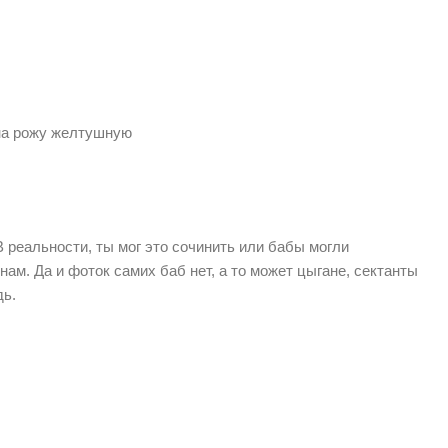
 на рожу желтушную
В реальности, ты мог это сочинить или бабы могли
нам. Да и фоток самих баб нет, а то может цыгане, сектанты
дь.