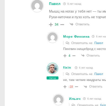
Павел
6 лет назад
Мышц на ногах у тебя нет — ты им
Руки-ниточки и пузо хоть не торчи
Ответить
34
Море Фиксина
6 лет на
Ответить на
Павел
Пингвин-нищеброд с несто
Ответить
4
fixin
6 лет назад
Ответить на
Павел
Автор
не, там четкие квадраты м
Ответить
-18
Ильич
6 лет назад
Ответить на
fixin