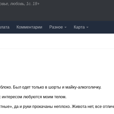
вье, любовь, 1с. 18+
плата
Комментарии
Разное
Карта
локо. Был одет только в шорты и майку-алкоголичку.
 с интересом любуются моим телом.
ные», да и руки прокачаны неплохо. Живота нет, все отлич