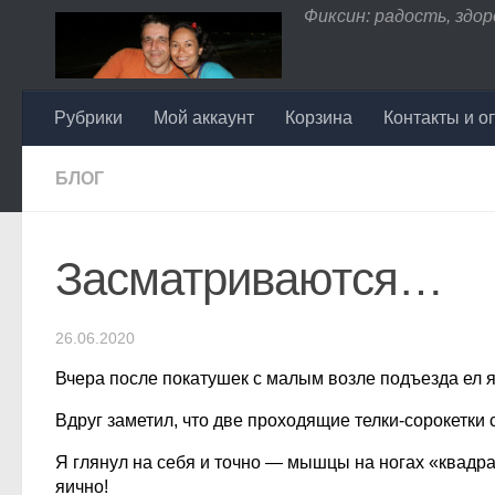
Фиксин: радость, здоро
Перейти к содержимому
Рубрики
Мой аккаунт
Корзина
Контакты и о
БЛОГ
Засматриваются…
26.06.2020
Вчера после покатушек с малым возле подъезда ел яб
Вдруг заметил, что две проходящие телки-сорокетки
Я глянул на себя и точно — мышцы на ногах «квадрат
яично!