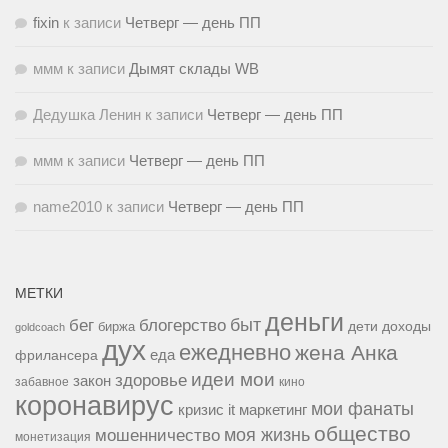
fixin
к записи
Четверг — день ПП
ммм
к записи
Дымят склады WB
Дедушка Ленин
к записи
Четверг — день ПП
ммм
к записи
Четверг — день ПП
name2010
к записи
Четверг — день ПП
МЕТКИ
деньги
быт
бег
блогерство
доходы
биржа
дети
goldcoach
дух
ежедневно
жена Анка
еда
фрилансера
идеи мои
здоровье
закон
забавное
кино
коронавирус
мои фанаты
кризис it
маркетинг
общество
мошенничество
моя жизнь
монетизация