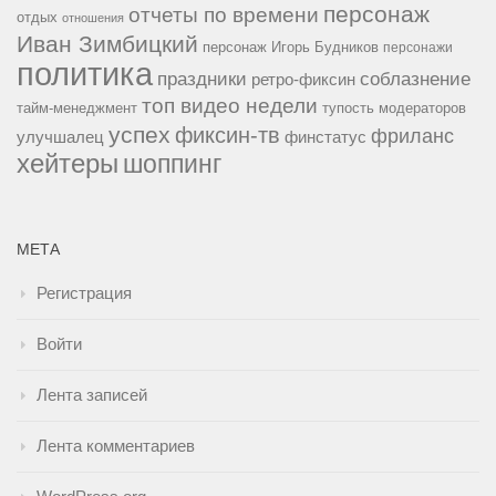
персонаж
отчеты по времени
отдых
отношения
Иван Зимбицкий
персонаж Игорь Будников
персонажи
политика
праздники
соблазнение
ретро-фиксин
топ видео недели
тайм-менеджмент
тупость модераторов
успех
фиксин-тв
фриланс
улучшалец
финстатус
хейтеры
шоппинг
МЕТА
Регистрация
Войти
Лента записей
Лента комментариев