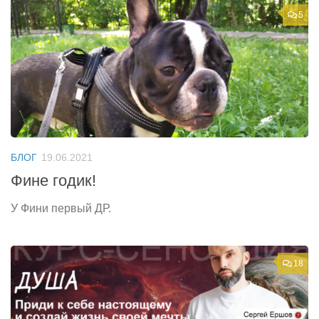
5
БЛОГ
19.06.2021
Фине годик!
У Фини первый ДР.
18