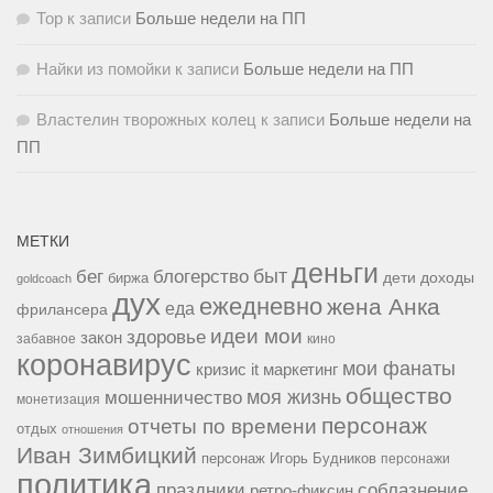
Тор
к записи
Больше недели на ПП
Найки из помойки
к записи
Больше недели на ПП
Властелин творожных колец
к записи
Больше недели на
ПП
МЕТКИ
деньги
быт
бег
блогерство
доходы
биржа
дети
goldcoach
дух
ежедневно
жена Анка
еда
фрилансера
идеи мои
здоровье
закон
забавное
кино
коронавирус
мои фанаты
кризис it
маркетинг
общество
мошенничество
моя жизнь
монетизация
персонаж
отчеты по времени
отдых
отношения
Иван Зимбицкий
персонаж Игорь Будников
персонажи
политика
праздники
соблазнение
ретро-фиксин