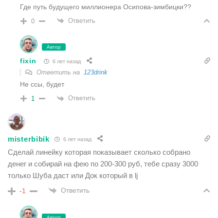
Где путь будущего миллионера Осипова-зимбицки??
Ответить
0
Автор
fixin
6 лет назад
Ответить на
123drink
Не ссы, будет
Ответить
1
misterbibik
6 лет назад
Сделай линейку которая показывает сколько собрано
денег и собирай на фею по 200-300 руб, тебе сразу 3000
только Шуба даст или Док который в lj
Ответить
-1
Автор