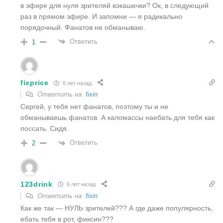
в эфире для нуля зрителяй вэкашечки? Ок, в следующий
раз в прямом эфире. И запомни — я радикально
порядочный. Фанатов не обманываю.
Ответить
1
fixprice
6 лет назад
Ответить на
fixin
Сергей, у тебя нет фанатов, поэтому ты и не
обманываешь фанатов. А каломассы наебать для тебя как
поссать. Сидя.
Ответить
2
123drink
6 лет назад
Ответить на
fixin
Как же так — НУЛЬ зрителей??? А где даже популярность,
ебать тебя в рот, фиксин???