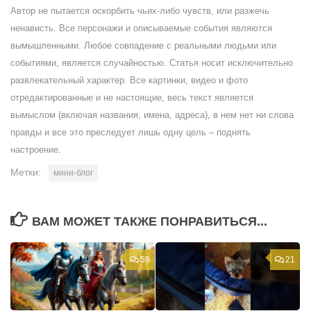
Автор не пытается оскорбить чьих-либо чувств, или разжечь
ненависть. Все персонажи и описываемые события являются
вымышленными. Любое совпадение с реальными людьми или
событиями, является случайностью. Статья носит исключительно
развлекательный характер. Все картинки, видео и фото
отредактированные и не настоящие, весь текст является
вымыслом (включая названия, имена, адреса), в нем нет ни слова
правды и все это преследует лишь одну цель – поднять
настроение.
Метки:
мини-блог
ВАМ МОЖЕТ ТАКЖЕ ПОНРАВИТЬСЯ...
59
21