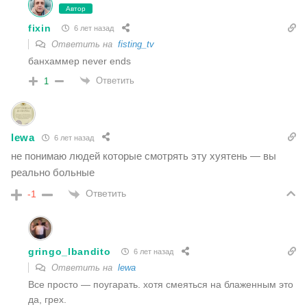
Автор
fixin
6 лет назад
Ответить на
fisting_tv
банхаммер never ends
Ответить
1
lewa
6 лет назад
не понимаю людей которые смотрять эту хуятень — вы
реально больные
Ответить
-1
gringo_lbandito
6 лет назад
Ответить на
lewa
Все просто — поугарать. хотя смеяться на блаженным это
да, грех.