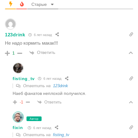
Старые
123drink
6 лет назад
Не надо кормить макак!!!
Ответить
1
fisting_tv
6 лет назад
Ответить на
123drink
Наеб фанатов неплохой получился.
Ответить
-1
Автор
fixin
6 лет назад
Ответить на
fisting_tv