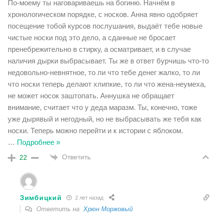
По-моему ты наговариваешь на богиню. Начнём в
хронологическом порядке, с носков. Анна явно одобряет
посещение тобой курсов послушания, выдаёт тебе новые
чистые носки под это дело, а сданные не бросает
пренебрежительно в стирку, а осматривает, и в случае
наличия дырки выбрасывает. Ты же в ответ бурчишь что-то
недовольно-невнятное, то ли что тебе денег жалко, то ли
что носки теперь делают хлипкие, то ли что жена-неумеха,
не может носок заштопать. Аннушка не обращает
внимание, считает что у деда маразм. Ты, конечно, тоже
уже дырявый и негодный, но не выбрасывать же тебя как
носки. Теперь можно перейти и к истории с яблоком.
…
Подробнее »
Ответить
22
Зимбицкий
2 лет назад
Ответить на
Хрюн Моржовый