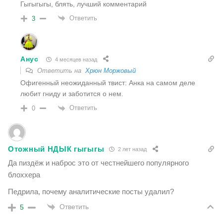
Гыгыгыгы, блять, лучший комментарий
Ответить
3
Анус
4 месяцев назад
Ответить на
Хрюн Моржовый
Офигенный неожиданный твист: Анка на самом деле
любит гниду и заботится о нем.
Ответить
0
Отожный НДЫК гыгыгы
2 лет назад
Да пиздёж и наброс это от честнейшего популярного
блоххера
Педрила, почему аналитические посты удалил?
Ответить
5