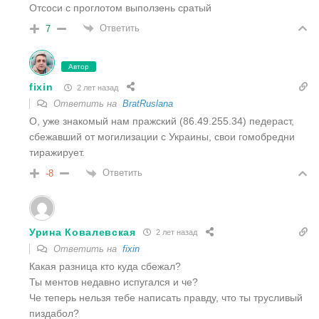
Отсоси с проглотом выползень сратый
Ответить
7
Автор
fixin
2 лет назад
Ответить на
BratRuslana
О, уже знакомый нам пражский (86.49.255.34) педераст,
сбежавший от могилизации с Украины, свои гомобредни
тиражирует.
Ответить
-8
Урина Ковалевская
2 лет назад
Ответить на
fixin
Какая разница кто куда сбежал?
Ты ментов недавно испугался и че?
Че теперь нельзя тебе написать правду, что ты трусливый
пиздабол?