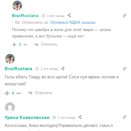
BratRuslana
2 лет назад
Ответить на
Отожный НДЫК гыгыгы
Потому что швабра в жопе для этой твари — штука
привычная, а вот бутылка — ещё нет.
Ответить
3
BratRuslana
2 лет назад
Гыгы ебать Гниду во все щели! Соси хуи мразь потная и
жопастая!!
Ответить
4
Урина Ковалевская
2 лет назад
Ахххххааа, Анка молодец!!!правильно делает, смысл