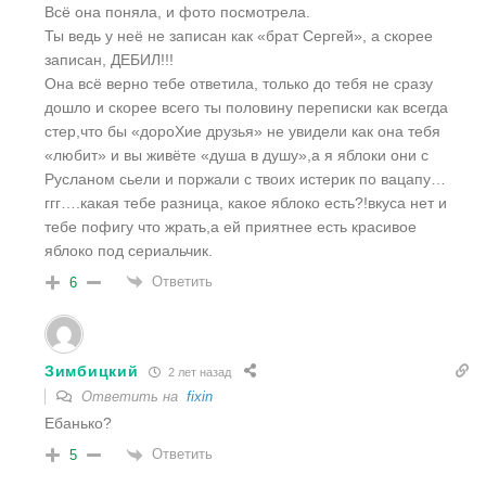
Всё она поняла, и фото посмотрела.
Ты ведь у неё не записан как «брат Сергей», а скорее
записан, ДЕБИЛ!!!
Она всё верно тебе ответила, только до тебя не сразу
дошло и скорее всего ты половину переписки как всегда
стер,что бы «дороХие друзья» не увидели как она тебя
«любит» и вы живёте «душа в душу»,а я яблоки они с
Русланом сьели и поржали с твоих истерик по вацапу…
ггг….какая тебе разница, какое яблоко есть?!вкуса нет и
тебе пофигу что жрать,а ей приятнее есть красивое
яблоко под сериальчик.
Ответить
6
Зимбицкий
2 лет назад
Ответить на
fixin
Ебанько?
Ответить
5