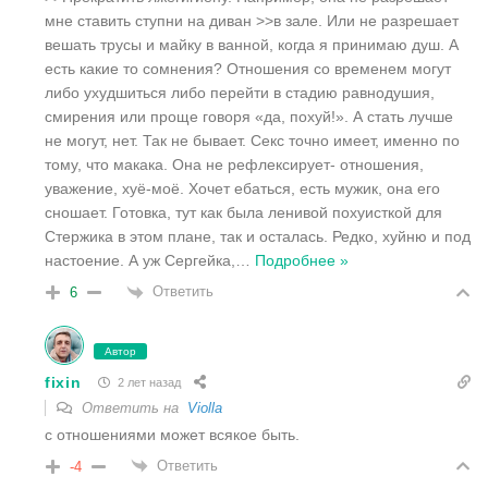
мне ставить ступни на диван >>в зале. Или не разрешает
вешать трусы и майку в ванной, когда я принимаю душ. А
есть какие то сомнения? Отношения со временем могут
либо ухудшиться либо перейти в стадию равнодушия,
смирения или проще говоря «да, похуй!». А стать лучше
не могут, нет. Так не бывает. Секс точно имеет, именно по
тому, что макака. Она не рефлексирует- отношения,
уважение, хуё-моё. Хочет ебаться, есть мужик, она его
сношает. Готовка, тут как была ленивой похуисткой для
Стержика в этом плане, так и осталась. Редко, хуйню и под
настоение. А уж Сергейка,
…
Подробнее »
Ответить
6
Автор
fixin
2 лет назад
Ответить на
Violla
с отношениями может всякое быть.
Ответить
-4