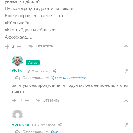
уважать дебила?
Пускай жрет,что дают и не пикает.
Ещё и оправыдывается….гггг….
«Ебанько?»
«Кто,ты?да- ты ебанько»
Ахххххааа….
Ответить
3
Автор
fixin
2 лет назад
Ответить на
Урина Ковалевская
запятую она пропустила, я подумал, она не поняла, кто ей
пишет.
Ответить
-7
zkrsnml
2 лет назад
Ответить на
fixin