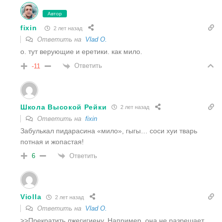
Автор
fixin
2 лет назад
Ответить на
Vlad O.
о. тут верующие и еретики. как мило.
Ответить
-11
Школа Высокой Рейки
2 лет назад
Ответить на
fixin
Забулькал пидарасина «мило», гыгы… соси хуи тварь
потная и жопастая!
Ответить
6
Violla
2 лет назад
Ответить на
Vlad O.
>>Прекратить лжегигиену. Например, она не разрешает