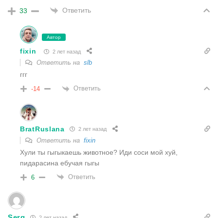
Ответить
33
Автор
fixin
2 лет назад
Ответить на
slb
ггг
Ответить
-14
BratRuslana
2 лет назад
Ответить на
fixin
Хули ты гыгыкаешь животное? Иди соси мой хуй,
пидарасина ебучая гыгы
Ответить
6
Serg
2 лет назад