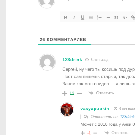
26
КОММЕНТАРИЕВ
123drink
6 лет назад
Сергей, ну чего ты косишь под ду
Пост сам пишешь старый, так доба
Зачем как моттопидор — я лишь з
Ответить
12
vasyapupkin
6 лет наз
Ответить на
123drink
Может с 2018 года у Анки 
Ответить
-1