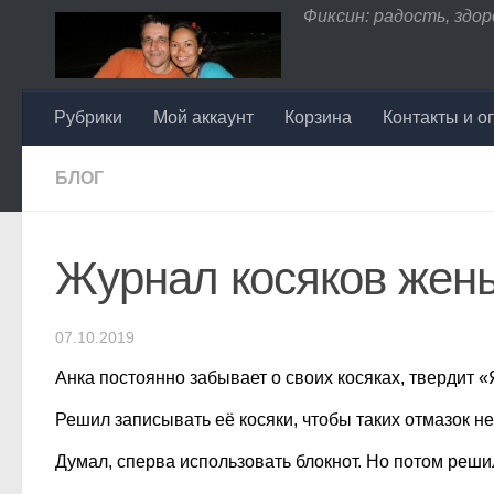
Фиксин: радость, здоро
Перейти к содержимому
Рубрики
Мой аккаунт
Корзина
Контакты и о
БЛОГ
Журнал косяков жен
07.10.2019
Анка постоянно забывает о своих косяках, твердит «
Решил записывать её косяки, чтобы таких отмазок н
Думал, сперва использовать блокнот. Но потом решил