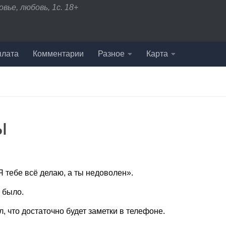
вье, любовь, 1с. 18+
плата
Комментарии
Разное
Карта
ы
Я тебе всё делаю, а ты недоволен».
е было.
, что достаточно будет заметки в телефоне.