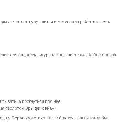
ормат контента улучшится и мотивация работать тоже.
ение для андроида «журнал косяков жены», бабла больше
тывать, а прогнуться под нее.
емя «золотой Эры фиксена»?
огда у Сержа хуй стоял, он не боялся жены и готов был