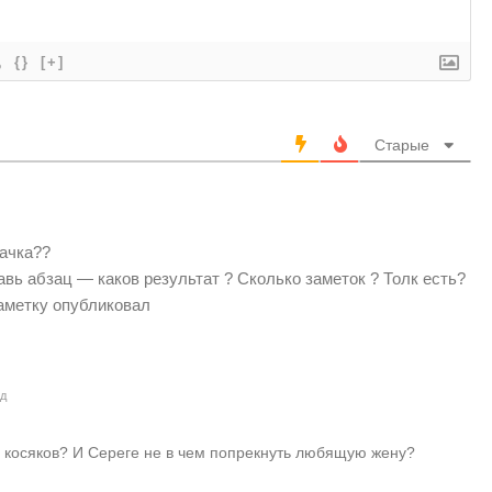
{}
[+]
Старые
рачка??
вь абзац — каков результат ? Сколько заметок ? Толк есть?
аметку опубликовал
ад
0 косяков? И Сереге не в чем попрекнуть любящую жену?