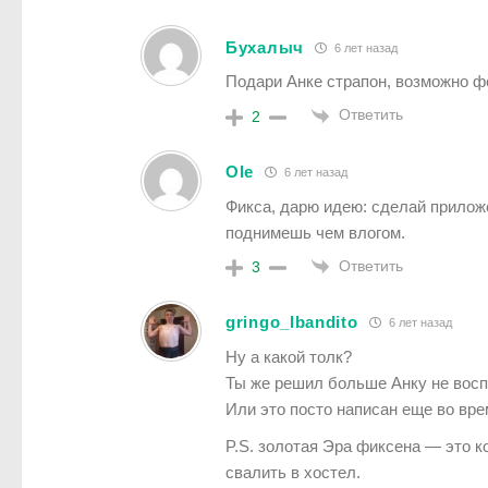
Бухалыч
6 лет назад
Подари Анке страпон, возможно ф
Ответить
2
Ole
6 лет назад
Фикса, дарю идею: сделай прилож
поднимешь чем влогом.
Ответить
3
gringo_lbandito
6 лет назад
Ну а какой толк?
Ты же решил больше Анку не воспи
Или это посто написан еще во вр
P.S. золотая Эра фиксена — это к
свалить в хостел.