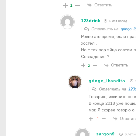
Ответить
1
123drink
6 лет назад
Ответить на
gringo_l
Ровно это время, если пра
хостел .
Но с тех пор яйца совсем 
Совпадение ?
Ответить
2
gringo_lbandito
Ответить на
123d
Товариш, извините но 
В конце 2018 уже пошел
мог. Я скорее говорю о
Ответит
-1
sargon9
6 лет н