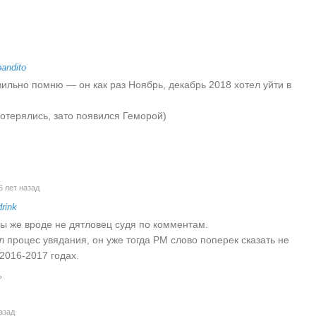
bandito
вильно помню — он как раз Ноябрь, декабрь 2018 хотел уйти в
потерялись, зато появился Геморой)
6 лет назад
rink
вы же вроде не дятловец судя по комментам.
 процес увядания, он уже тогда РМ слово поперек сказать не
 2016-2017 годах.
ь
азад