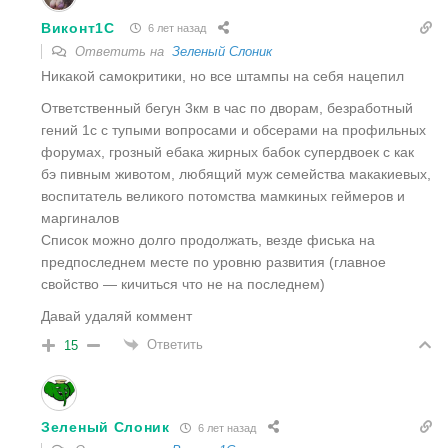
Виконт1C
6 лет назад
Ответить на
Зеленый Слоник
Никакой самокритики, но все штампы на себя нацепил
Ответственный бегун 3км в час по дворам, безработный
гений 1с с тупыми вопросами и обсерами на профильных
форумах, грозный ебака жирных бабок супердвоек с как
бэ пивным животом, любящий муж семейства макакиевых,
воспитатель великого потомства мамкиных геймеров и
маргиналов
Список можно долго продолжать, везде фиська на
предпоследнем месте по уровню развития (главное
свойство — кичиться что не на последнем)
Давай удаляй коммент
Ответить
15
Зеленый Слоник
6 лет назад