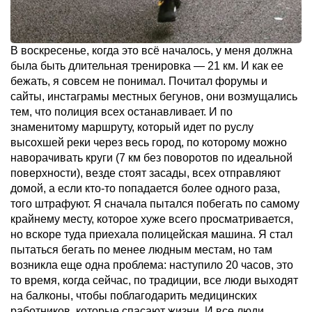
В воскресенье, когда это всё началось, у меня должна
была быть длительная тренировка — 21 км. И как ее
бежать, я совсем не понимал. Почитал форумы и
сайты, инстаграмы местных бегунов, они возмущались
тем, что полиция всех останавливает. И по
знаменитому маршруту, который идет по руслу
высохшей реки через весь город, по которому можно
наворачивать круги (7 км без поворотов по идеальной
поверхности), везде стоят засады, всех отправляют
домой, а если кто-то попадается более одного раза,
того штрафуют. Я сначала пытался побегать по самому
крайнему месту, которое хуже всего просматривается,
но вскоре туда приехала полицейская машина. Я стал
пытаться бегать по менее людным местам, но там
возникла еще одна проблема: наступило 20 часов, это
то время, когда сейчас, по традиции, все люди выходят
на балконы, чтобы поблагодарить медицинских
работников, которые спасают жизни. И все люди