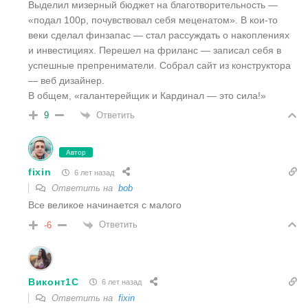
Выделил мизерный бюджет на благотворительность —
«подал 100р, почувствовал себя меценатом». В кои-то
веки сделал финзапас — стал рассуждать о накоплениях
и инвестициях. Перешел на фриланс — записал себя в
успешные препрениматели. Собрал сайт из конструктора
— веб дизайнер.
В общем, «галантерейщик и Кардинал — это сила!»
Ответить
9
Автор
fixin
6 лет назад
Ответить на
bob
Все великое начинается с малого
Ответить
-6
Виконт1C
6 лет назад
Ответить на
fixin