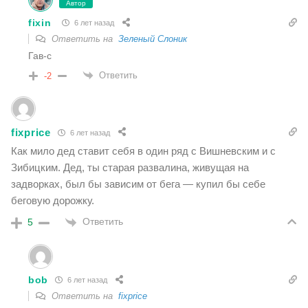
Автор
fixin
6 лет назад
Ответить на
Зеленый Слоник
Гав-с
Ответить
-2
fixprice
6 лет назад
Как мило дед ставит себя в один ряд с Вишневским и с
Зибицким. Дед, ты старая развалина, живущая на
задворках, был бы зависим от бега — купил бы себе
беговую дорожку.
Ответить
5
bob
6 лет назад
Ответить на
fixprice