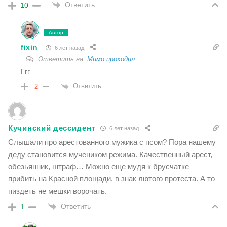
Ответить
10
Автор
fixin
6 лет назад
Ответить на
Мимо проходил
Ггг
Ответить
-2
Кучинский дессидент
6 лет назад
Слышали про арестованного мужика с псом? Пора нашему
деду становится мучеником режима. Качественный арест,
обезьянник, штраф… Можно еще мудя к брусчатке
прибить на Красной площади, в знак лютого протеста. А то
пиздеть не мешки ворочать.
Ответить
1