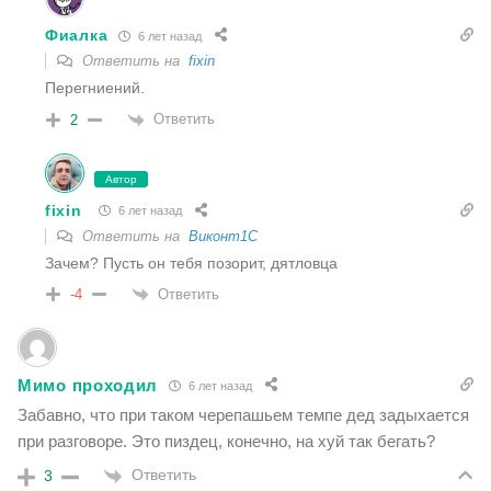
Фиалка
6 лет назад
Ответить на
fixin
Перегниений.
Ответить
2
Автор
fixin
6 лет назад
Ответить на
Виконт1C
Зачем? Пусть он тебя позорит, дятловца
Ответить
-4
Мимо проходил
6 лет назад
Забавно, что при таком черепашьем темпе дед задыхается
при разговоре. Это пиздец, конечно, на хуй так бегать?
Ответить
3