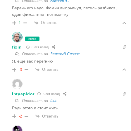
Ответить на
Виконт1C
Беречь его надо. Фомин выпрыгнул, петель разбился,
один фикса гниет потихончку
Ответить
1
Автор
fixin
6 лет назад
Ответить на
Зеленый Слоник
Я, ещё вас перегнию
Ответить
-3
Ihtyapidor
6 лет назад
Ответить на
fixin
Ради этого и стоит жить.
Ответить
-2