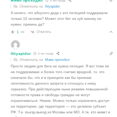
Мимо проходил
6 лет назад
Ответить на
Ihtyapidor
А ничего, что ебнутого деда с его петицией поддержали
только 10 человек? Может этот бег на хуй никому не
нужен, прикинь да?
Ответить
1
Ihtyapidor
6 лет назад
Ответить на
Мимо проходил
Просто людям для бега не нужна петиция. Я вот тоже ее
не поддерживаю и более того считаю вредной, т.к. это
означало бы, что я в принципе как бы признаю
легитимность данного запрета и отношусь к нему
серьезно. При действующем ныне режиме повышенной
готовности права и свободы граждан не могут
ограничиваться. Никем. Можно только ограничить доступ
на территорию, где территория — это целиком субъект
РФ. Т.е. въезд-выезд из Москвы или МО. А те, кто живет и