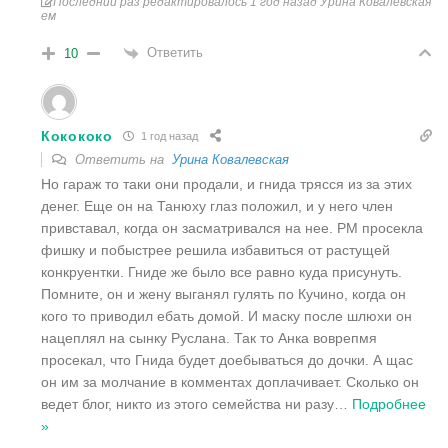
Последний раз редактировалось 1 год назад Урина Ковалевская
ем
Ответить
10
Кокококо
1 год назад
Ответить на
Урина Ковалевская
Но гараж то таки они продали, и гнида трясся из за этих
денег. Еще он на Танюху глаз положил, и у него член
привставал, когда он засматривался на нее. РМ просекла
фишку и побыстрее решила избавиться от растущей
конкруентки. Гниде же было все равно куда присунуть.
Помните, он и жену выганял гулять по Кучино, когда он
кого то приводил ебать домой. И маску после шлюхи он
нацеплял на сынку Руслана. Так то Анка воврепмя
просекал, что Гнида будет доебываться до дочки. А щас
он им за молчание в комментах доплачивает. Сколько он
ведет блог, никто из этого семейства ни разу
…
Подробнее
»