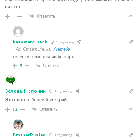
пиар ггг
Ответить
3
basement_rack
1 год назад
Ответить на
Хуйтебе
хорошая тема для инфостарта
Ответить
6
Зеленый слоник
1 год назад
Это платно, бпшляй-ускоряй
Ответить
13
BrotherRuslan
1 год назад