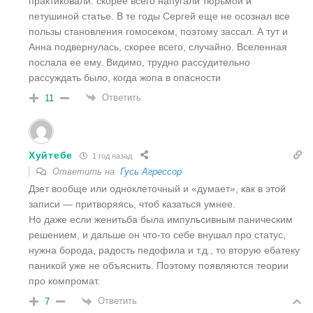
практиковали. скорее всего напугали тюрьмой и
петушиной статье. В те годы Сергей еще не осознал все
пользы становления гомосеком, поэтому зассал. А тут и
Анна подвернулась, скорее всего, случайно. Вселенная
послала ее ему. Видимо, трудно рассудительно
рассуждать было, когда жопа в опасности
Ответить
11
Хуйтебе
1 год назад
Ответить на
Гусь Агрессор
Дзет вообще или одноклеточный и «думает», как в этой
записи — притворяясь, чтоб казаться умнее.
Но даже если женитьба была импульсивным паническим
решением, и дальше он что-то себе внушал про статус,
нужна борода, радость педофила и т.д., то вторую ебатеку
паникой уже не объяснить. Поэтому появляются теории
про компромат.
Ответить
7