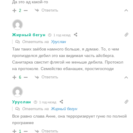
Да это ад какой-то
Ответить
2
Жирный бегун
1 год назад
Ответить на
Уруслан
Там таких заёбов намного больше, я думаю. То, о чем
пропизделся дебил это как видимая часть айсберга.
Санитарка свистит флягой не меньше дебила. Протокол
на протоколе. Семейство ебанашек, простигосподи
Ответить
6
Уруслан
1 год назад
Ответить на
Жирный бегун
Все равно слава Анне, она терроризирует гуню по полной
программе
Ответить
1