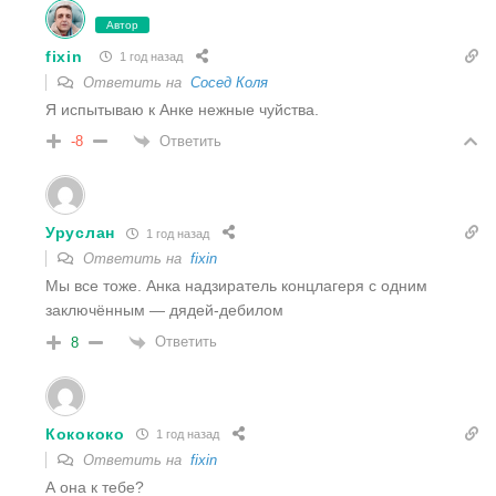
Автор
fixin
1 год назад
Ответить на
Сосед Коля
Я испытываю к Анке нежные чуйства.
Ответить
-8
Уруслан
1 год назад
Ответить на
fixin
Мы все тоже. Анка надзиратель концлагеря с одним
заключённым — дядей-дебилом
Ответить
8
Кокококо
1 год назад
Ответить на
fixin
А она к тебе?