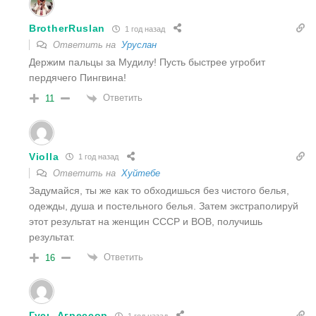
BrotherRuslan
1 год назад
Ответить на
Уруслан
Держим пальцы за Мудилу! Пусть быстрее угробит
пердячего Пингвина!
Ответить
11
Violla
1 год назад
Ответить на
Хуйтебе
Задумайся, ты же как то обходишься без чистого белья,
одежды, душа и постельного белья. Затем экстраполируй
этот результат на женщин СССР и ВОВ, получишь
результат.
Ответить
16
Гусь Агрессор
1 год назад