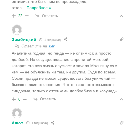
оптимист, что бы с ним не происходило,
готов
…
Подробнее »
Ответить
22
Зимбицкий
1 год назад
Ответить на
ker
Аналитика годная, но гнида — не оптимист, а просто
долбоеб. Но сосуществование с пропитой мегерой,
которая его всю жизнь опускает и зачала Мальвину хз с
кем — не объяснить ни тем, ни другим. Судя по всему,
Сосян правда не может существовать без унижений —
бывают такие отклонения. Что-то типа стокгольмского
синдрома, только с оттенками долбоебизма и клоунады.
Ответить
6
Ашот
1 год назад