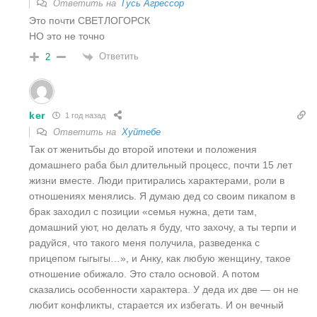
Ответить на
Гусь Агрессор
Это почти СВЕТЛОГОРСК
НО это не точно
Ответить
2
ker
1 год назад
Ответить на
Хуйтебе
Так от женитьбы до второй ипотеки и положения
домашнего раба был длительный процесс, почти 15 лет
жизни вместе. Люди притирались характерами, роли в
отношениях менялись. Я думаю дед со своим пикапом в
брак заходил с позиции «семья нужна, дети там,
домашний уют, но делать я буду, что захочу, а ты терпи и
радуйся, что такого меня получила, разведенка с
прицепом гыгыгы…», и Анку, как любую женщину, такое
отношение обижало. Это стало основой. А потом
сказались особенности характера. У деда их две — он не
любит конфликты, старается их избегать. И он вечный