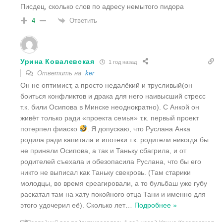
Писдец, сколько слов по адресу немытого пидора
Ответить
4
Урина Ковалевская
1 год назад
Ответить на
ker
Он не оптимист, а просто недалёкий и трусливый(он
боиться конфликтов и драка для него наивысший стресс
т.к. били Осипова в Минске неоднократно). С Анкой он
живёт только ради «проекта семья» т.к. первый проект
потерпел фиаско
. Я допускаю, что Руслана Анка
родила ради капитала и ипотеки т.к. родители никогда бы
не приняли Осипова, а так и Таньку сбагрила, и от
родителей съехала и обезопасила Руслана, что бы его
никто не выписал как Таньку свекровь. (Там старики
молодцы, во время среагировали, а то бульбаш уже губу
раскатал там на хату покойного отца Тани и именно для
этого удочерил её). Сколько лет
…
Подробнее »