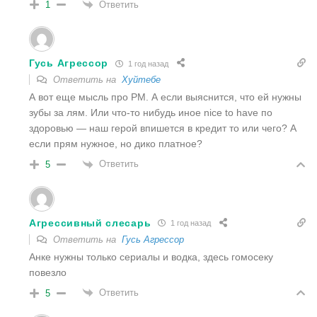
Ответить
1
Гусь Агрессор
1 год назад
Ответить на
Хуйтебе
А вот еще мысль про РМ. А если выяснится, что ей нужны
зубы за лям. Или что-то нибудь иное nice to have по
здоровью — наш герой впишется в кредит то или чего? А
если прям нужное, но дико платное?
Ответить
5
Агрессивный слесарь
1 год назад
Ответить на
Гусь Агрессор
Анке нужны только сериалы и водка, здесь гомосеку
повезло
Ответить
5