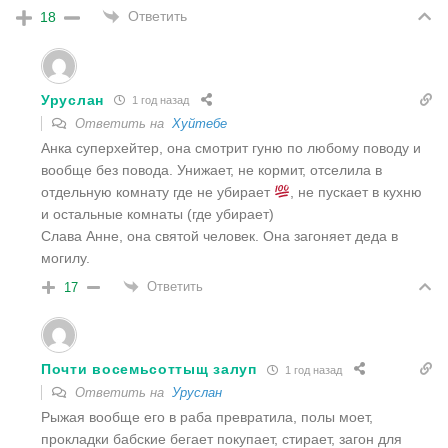
Ответить
18
Уруслан
1 год назад
Ответить на
Хуйтебе
Анка суперхейтер, она смотрит гуню по любому поводу и
вообще без повода. Унижает, не кормит, отселила в
отдельную комнату где не убирает
, не пускает в кухню
и остальные комнаты (где убирает)
Слава Анне, она святой человек. Она загоняет деда в
могилу.
Ответить
17
Почти восемьсоттыщ залуп
1 год назад
Ответить на
Уруслан
Рыжая вообще его в раба превратила, полы моет,
прокладки бабские бегает покупает, стирает, загон для