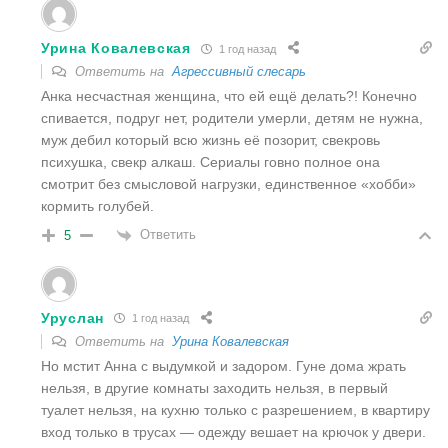
Урина Ковалевская
1 год назад
Ответить на
Агрессивный слесарь
Анка несчастная женщина, что ей ещё делать?! Конечно
спивается, подруг нет, родители умерли, детям не нужна,
муж дебил который всю жизнь её позорит, свекровь
психушка, свекр алкаш. Сериалы говно полное она
смотрит без смысловой нагрузки, единственное «хобби»
кормить голубей.
Ответить
5
Уруслан
1 год назад
Ответить на
Урина Ковалевская
Но мстит Анна с выдумкой и задором. Гуне дома жрать
нельзя, в другие комнаты заходить нельзя, в первый
туалет нельзя, на кухню только с разрешением, в квартиру
вход только в трусах — одежду вешает на крючок у двери.