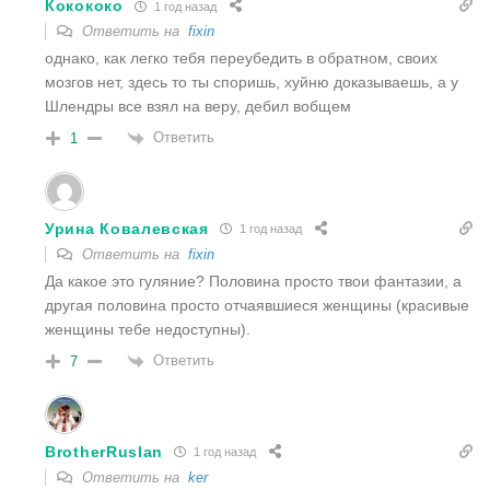
Кокококо
1 год назад
Ответить на
fixin
однако, как легко тебя переубедить в обратном, своих
мозгов нет, здесь то ты споришь, хуйню доказываешь, а у
Шлендры все взял на веру, дебил вобщем
Ответить
1
Урина Ковалевская
1 год назад
Ответить на
fixin
Да какое это гуляние? Половина просто твои фантазии, а
другая половина просто отчаявшиеся женщины (красивые
женщины тебе недоступны).
Ответить
7
BrotherRuslan
1 год назад
Ответить на
ker