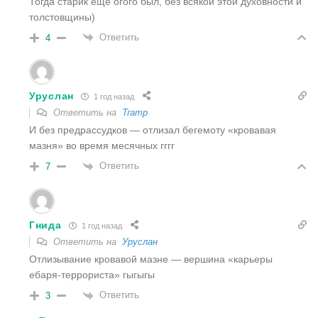
Тогда старик еще огого был, без всякой этой духовности и
толстовщины)
Ответить
4
Уруслан
1 год назад
Ответить на
Tramp
И без предрассудков — отлизал бегемоту «кровавая
мазня» во время месячных гггг
Ответить
7
Гнида
1 год назад
Ответить на
Уруслан
Отлизывание кровавой мазне — вершина «карьеры
ебаря-террориста» гыгыгы
Ответить
3