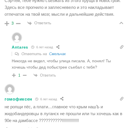
Сэр-гей, тебе нужно съезжать из этого хруща в новострой.
Здесь все прогнило и заплесневело и это накладывает
отпечаток на твой мозг, мысли и дальнейшие действия.
Ответить
3
Antares
6 лет назад
Ответить на
Смельчак
Никогда не видел, чтобы улица писала. А, понял! Ты
хочешь чтобы дед побыстрее съебал с тебя?
Ответить
1
гомофиксен
6 лет назад
не ропщи пёс, а плати…главное что крым нашЪ и
жидобандеровцы в луганск не прошли или ты хочешь как в
90е на дамбассе ??????????!!!!!!!!!!!!!!!