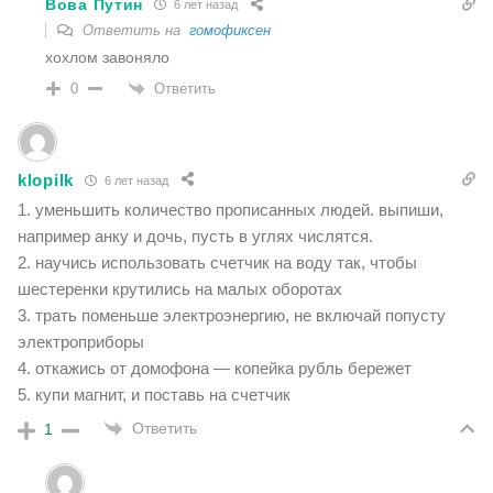
Вова Путин
6 лет назад
Ответить на
гомофиксен
хохлом завоняло
Ответить
0
klopilk
6 лет назад
1. уменьшить количество прописанных людей. выпиши,
например анку и дочь, пусть в углях числятся.
2. научись использовать счетчик на воду так, чтобы
шестеренки крутились на малых оборотах
3. трать поменьше электроэнергию, не включай попусту
электроприборы
4. откажись от домофона — копейка рубль бережет
5. купи магнит, и поставь на счетчик
Ответить
1