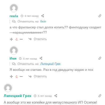
reala
6 лет назад
Ответить на
fixin
а что фрилансер стал долги копить?? финподушку создает
—наращииииваеееет??
Ответить
-1
Имя
6 лет назад
Ответить на
Липецкий Грех
Я вообще не считаю. Раз в год двадцатку кидаю и пох
Ответить
-1
Липецкий Грех
6 лет назад
А вообще это же копейки для мегауспешного ИП Осипов!