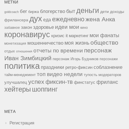
МЕТКИ
деньги
быт
бег
блогерство
доходы
биржа
дети
goldcoach
дух
ежедневно
жена Анка
еда
фрилансера
идеи мои
здоровье
закон
забавное
кино
коронавирус
мои фанаты
кризис it
маркетинг
общество
мошенничество
моя жизнь
монетизация
персонаж
отчеты по времени
отдых
отношения
Иван Зимбицкий
персонаж Игорь Будников
персонажи
политика
праздники
соблазнение
ретро-фиксин
топ видео недели
тайм-менеджмент
тупость модераторов
успех
фиксин-тв
фриланс
улучшалец
финстатус
хейтеры
шоппинг
МЕТА
Регистрация