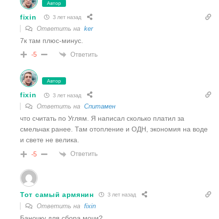
Автор
fixin
3 лет назад
Ответить на
ker
7к там плюс-минус.
Ответить
-5
Автор
fixin
3 лет назад
Ответить на
Спитамен
что считать по Углям. Я написал сколько платил за
смельчак ранее. Там отопление и ОДН, экономия на воде
и свете не велика.
Ответить
-5
Тот самый армянин
3 лет назад
Ответить на
fixin
Баночку для сбора мочи?