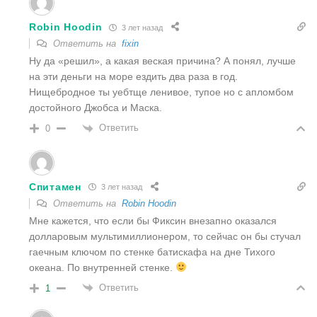
Robin Hoodin
3 лет назад
Ответить на
fixin
Ну да «решил», а какая веская причина? А понял, лучше
на эти деньги на море ездить два раза в год.
Нищебродное ты уебтще ленивое, тупое но с апломбом
достойного Джобса и Маска.
Ответить
0
Спитамен
3 лет назад
Ответить на
Robin Hoodin
Мне кажется, что если бы Фиксин внезапно оказался
долларовым мультимиллионером, то сейчас он бы стучал
гаечным ключом по стенке батискафа на дне Тихого
океана. По внутренней стенке.
Ответить
1