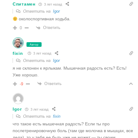
Спитамен
3 лет назад
Ответить на
Igor
околоспортивная ходьба.
Ответить
0
Автор
fixin
3 лет назад
Ответить на
Igor
я не склонен к ярлыкам. Мышечная радость есть? Есть!
Уже хорошо.
Ответить
-9
Igor
3 лет назад
Ответить на
fixin
что такое есть мышечная радость? Если ты про
послетренировочную боль (там где молочка в мышцах, все
дела), то у тебя ее быть уже не может — ты своим