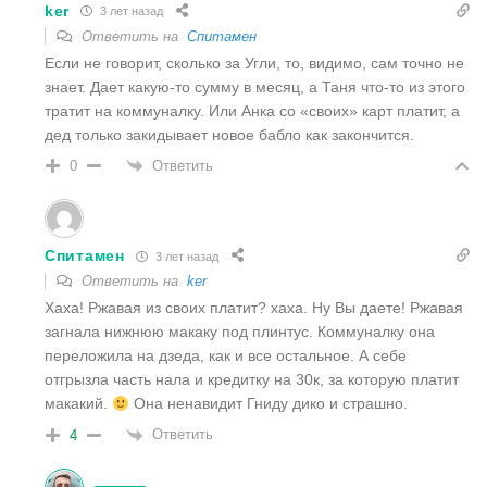
ker
3 лет назад
Ответить на
Спитамен
Если не говорит, сколько за Угли, то, видимо, сам точно не
знает. Дает какую-то сумму в месяц, а Таня что-то из этого
тратит на коммуналку. Или Анка со «своих» карт платит, а
дед только закидывает новое бабло как закончится.
Ответить
0
Спитамен
3 лет назад
Ответить на
ker
Хаха! Ржавая из своих платит? хаха. Ну Вы даете! Ржавая
загнала нижнюю макаку под плинтус. Коммуналку она
переложила на дзеда, как и все остальное. А себе
отгрызла часть нала и кредитку на 30к, за которую платит
макакий.
Она ненавидит Гниду дико и страшно.
Ответить
4