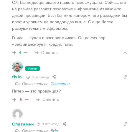
Ой, Вы недооцениваете нашего гомосмущана. Сейчас его
на раз-два разводят лоховатые инфоцыгане из какой-то
дикой провинции. Был бы миллионером, его разводили бы
профи уровнем на порядок-два выше. С еще более
разрушительным эффектом.
Гнида — тупая и восприимчивая. Он до сих пор
«рефинансирует» кредит, гыгы.
Ответить
4
Автор
fixin
3 лет назад
Ответить на
Спитамен
Питер — это провинция?
Ответить
-5
Спитамен
3 лет назад
Ответить на
fixin