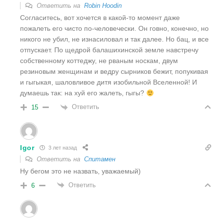
Ответить на
Robin Hoodin
Согласитесь, вот хочется в какой-то момент даже
пожалеть его чисто по-человечески. Он говно, конечно, но
никого не убил, не изнасиловал и так далее. Но бац, и все
отпускает. По щедрой балашихинской земле навстречу
собственному коттеджу, не рваным носкам, двум
резиновым женщинам и ведру сырников бежит, попукивая
и гыгыкая, шаловливое дитя изобильной Вселенной! И
думаешь так: на хуй его жалеть, гыгы?
Ответить
15
Igor
3 лет назад
Ответить на
Спитамен
Ну бегом это не назвать, уважаемый)
Ответить
6