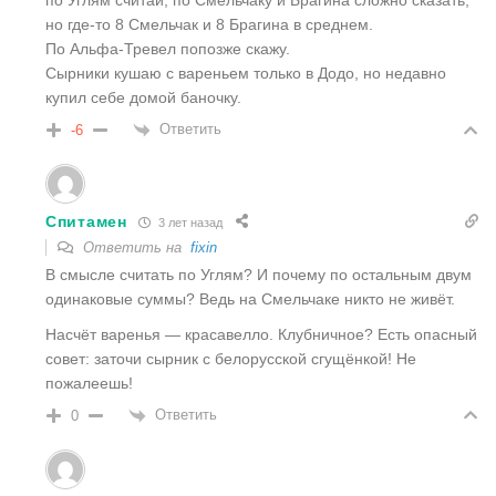
по Углям считай, по Смельчаку и Брагина сложно сказать,
но где-то 8 Смельчак и 8 Брагина в среднем.
По Альфа-Тревел попозже скажу.
Сырники кушаю с вареньем только в Додо, но недавно
купил себе домой баночку.
Ответить
-6
Спитамен
3 лет назад
Ответить на
fixin
В смысле считать по Углям? И почему по остальным двум
одинаковые суммы? Ведь на Смельчаке никто не живёт.
Насчёт варенья — красавелло. Клубничное? Есть опасный
совет: заточи сырник с белорусской сгущёнкой! Не
пожалеешь!
Ответить
0