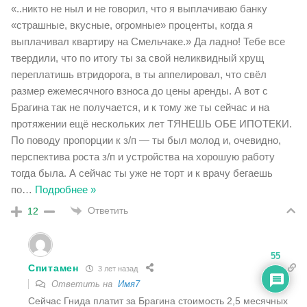
«..никто не ныл и не говорил, что я выплачиваю банку
«страшные, вкусные, огромные» проценты, когда я
выплачивал квартиру на Смельчаке.» Да ладно! Тебе все
твердили, что по итогу ты за свой неликвидный хрущ
переплатишь втридорога, в ты аппелировал, что свёл
размер ежемесячного взноса до цены аренды. А вот с
Брагина так не получается, и к тому же ты сейчас и на
протяжении ещё нескольких лет ТЯНЕШЬ ОБЕ ИПОТЕКИ.
По поводу пропорции к з/п — ты был молод и, очевидно,
перспектива роста з/п и устройства на хорошую работу
тогда была. А сейчас ты уже не торт и к врачу бегаешь
по
…
Подробнее »
Ответить
12
55
Спитамен
3 лет назад
Ответить на
Имя7
Сейчас Гнида платит за Брагина стоимость 2,5 месячных