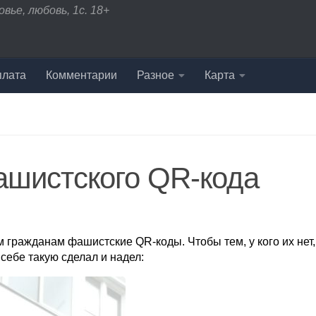
вье, любовь, 1с. 18+
плата
Комментарии
Разное
Карта
фашистского QR-кода
 гражданам фашистские QR-коды. Чтобы тем, у кого их нет,
себе такую сделал и надел: