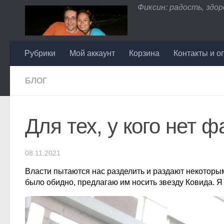
Фиксин: радость, здоро
Перейти к содержимому
Рубрики
Мой аккаунт
Корзина
Контакты и о
БЛОГ
Для тех, у кого нет 
08.11.2021
Власти пытаются нас разделить и раздают некоторым
было обидно, предлагаю им носить звезду Ковида. Я 