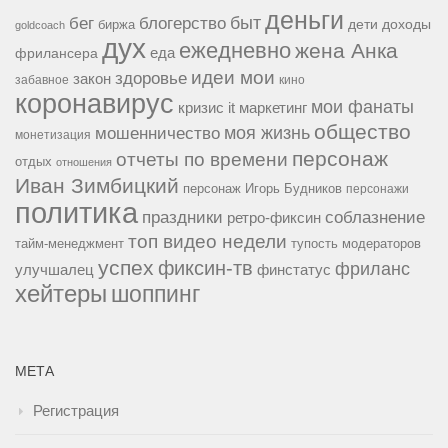
деньги
быт
бег
блогерство
доходы
биржа
дети
goldcoach
дух
ежедневно
жена Анка
еда
фрилансера
идеи мои
здоровье
закон
забавное
кино
коронавирус
мои фанаты
кризис it
маркетинг
общество
мошенничество
моя жизнь
монетизация
персонаж
отчеты по времени
отдых
отношения
Иван Зимбицкий
персонаж Игорь Будников
персонажи
политика
праздники
соблазнение
ретро-фиксин
топ видео недели
тайм-менеджмент
тупость модераторов
успех
фиксин-тв
фриланс
улучшалец
финстатус
хейтеры
шоппинг
МЕТА
Регистрация