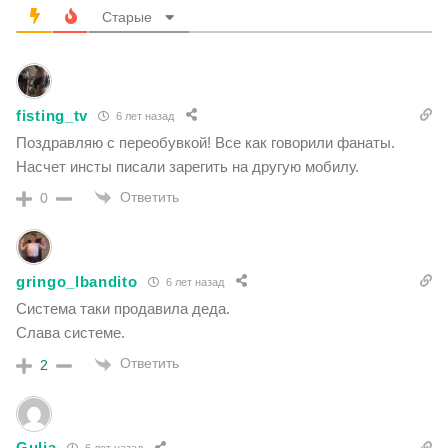
Старые
fisting_tv
6 лет назад
Поздравляю с переобувкой! Все как говорили фанаты.
Насчет инсты писали зарегить на другую мобилу.
Ответить
0
gringo_lbandito
6 лет назад
Система таки продавила деда.
Слава системе.
Ответить
2
Gulia