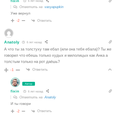
fixin
6 лет назад
Ответить на
vasyapupkin
Уже вернул
Ответить
-2
Anatoly
6 лет назад
А что ты за толстуху там ебал (или она тебя ебала)? Ты же
говорил что ебешь только худых и милолицых как Анка а
толстым только на рот даёшь?
Ответить
-1
Автор
fixin
6 лет назад
Ответить на
Anatoly
И ты говори
Ответить
-2