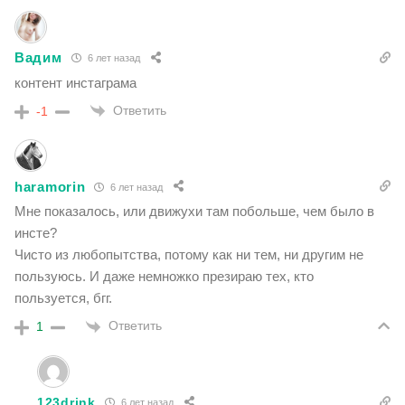
Вадим
6 лет назад
контент инстаграма
Ответить
-1
haramorin
6 лет назад
Мне показалось, или движухи там побольше, чем было в
инсте?
Чисто из любопытства, потому как ни тем, ни другим не
пользуюсь. И даже немножко презираю тех, кто
пользуется, бгг.
Ответить
1
123drink
6 лет назад