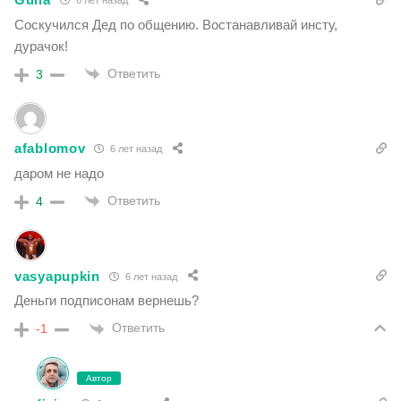
6 лет назад
Соскучился Дед по общению. Востанавливай инсту,
дурачок!
Ответить
3
afablomov
6 лет назад
даром не надо
Ответить
4
vasyapupkin
6 лет назад
Деньги подписонам вернешь?
Ответить
-1
Автор