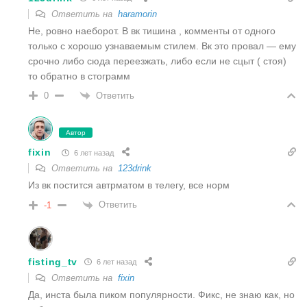
Ответить на
haramorin
Не, ровно наеборот. В вк тишина , комменты от одного
только с хорошо узнаваемым стилем. Вк это провал — ему
срочно либо сюда переезжать, либо если не сцыт ( стоя)
то обратно в стограмм
Ответить
0
Автор
fixin
6 лет назад
Ответить на
123drink
Из вк постится автрматом в телегу, все норм
Ответить
-1
fisting_tv
6 лет назад
Ответить на
fixin
Да, инста была пиком популярности. Фикс, не знаю как, но