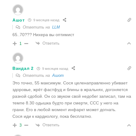
Ашот
9 месяцев назад
Ответить на
LLM
65..70??? Нихера вы оптимист
Ответить
1
Вандал 2
9 месяцев назад
Ответить на
Ашот
Это точно, 55 максимум. Сося целенаправленно убивает
здоровье, жрёт фастфуд и блины в жральнях, догоняется
разной сдобой. Он со звуком свой недобег записал, там на
темпе 8.30 одышка будто при смерти, ССС у него на
грани. Его в любой момент инфаркт может догнать.
Сося иди к кардиологу, пока бесплатно.
Ответить
3