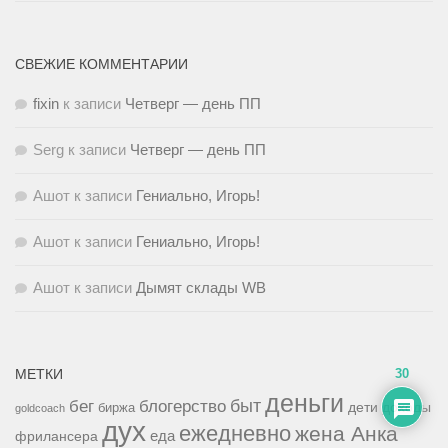
СВЕЖИЕ КОММЕНТАРИИ
fixin
к записи
Четверг — день ПП
Serg
к записи
Четверг — день ПП
Ашот
к записи
Гениально, Игорь!
Ашот
к записи
Гениально, Игорь!
Ашот
к записи
Дымят склады WB
30
МЕТКИ
деньги
быт
бег
блогерство
доходы
биржа
дети
goldcoach
дух
ежедневно
жена Анка
еда
фрилансера