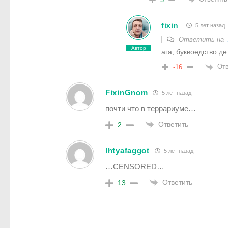
fixin
5 лет назад
Ответить на
Автор
ага, буквоедство де
Отв
-16
FixinGnom
5 лет назад
почти что в террариуме…
Ответить
2
Ihtyafaggot
5 лет назад
…CENSORED…
Ответить
13