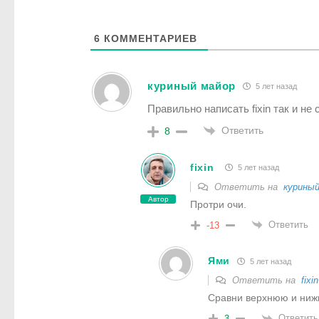
6
КОММЕНТАРИЕВ
куриный майор
5 лет назад
Правильно написать fixin так и не с
Ответить
8
fixin
5 лет назад
Ответить на
куриный
Автор
Протри очи.
Ответить
-13
Ями
5 лет назад
Ответить на
fixin
Сравни верхнюю и нижню
Ответить
3