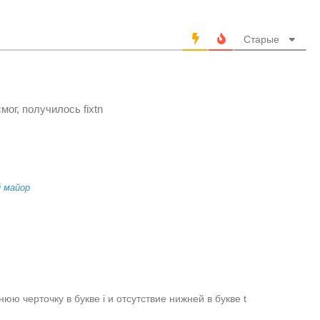
Старые
мог, получилось fixtn
 майор
ю черточку в букве i и отсутствие нижней в букве t