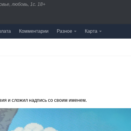
вье, любовь, 1с. 18+
плата
Комментарии
Разное
Карта
вия и сложил надпись со своим именем.