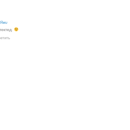
Ями
тектед.
етить