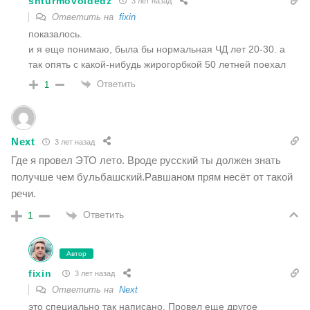
shturmovoidedz
3 лет назад
Ответить на
fixin
показалось.
и я еще понимаю, была бы нормальная ЧД лет 20-30. а
так опять с какой-нибудь жирогорбкой 50 летней поехал
Ответить
1
Next
3 лет назад
Где я провел ЭТО лето. Вроде русский ты должен знать
получше чем бульбашский.Равшаном прям несёт от такой
речи.
Ответить
1
Автор
fixin
3 лет назад
Ответить на
Next
это специально так написано. Провел еще другое