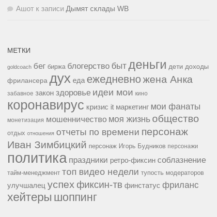
Ашот
к записи
Дымят склады WB
МЕТКИ
деньги
быт
бег
блогерство
доходы
биржа
дети
goldcoach
дух
ежедневно
жена Анка
еда
фрилансера
идеи мои
здоровье
закон
забавное
кино
коронавирус
мои фанаты
кризис it
маркетинг
общество
мошенничество
моя жизнь
монетизация
персонаж
отчеты по времени
отдых
отношения
Иван Зимбицкий
персонаж Игорь Будников
персонажи
политика
праздники
соблазнение
ретро-фиксин
топ видео недели
тайм-менеджмент
тупость модераторов
успех
фиксин-тв
фриланс
улучшалец
финстатус
хейтеры
шоппинг