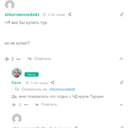
shturmovoidedz
3 лет назад
>
Я мог бы купить тур
но не купил?
Ответить
2
Автор
fixin
3 лет назад
Ответить на
shturmovoidedz
Да, мне показалось что отдых с ЧД круче Турции.
Ответить
-1