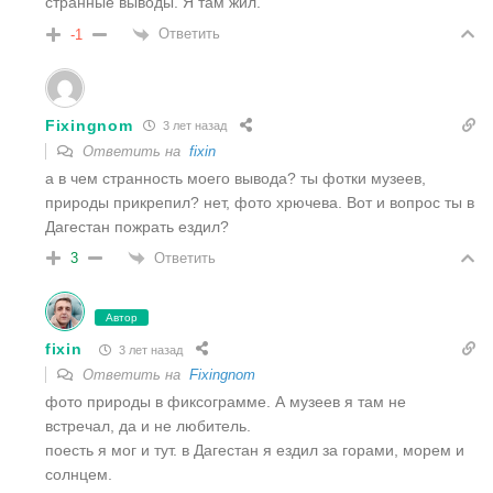
странные выводы. Я там жил.
Ответить
-1
Fixingnom
3 лет назад
Ответить на
fixin
а в чем странность моего вывода? ты фотки музеев,
природы прикрепил? нет, фото хрючева. Вот и вопрос ты в
Дагестан пожрать ездил?
Ответить
3
Автор
fixin
3 лет назад
Ответить на
Fixingnom
фото природы в фиксограмме. А музеев я там не
встречал, да и не любитель.
поесть я мог и тут. в Дагестан я ездил за горами, морем и
солнцем.