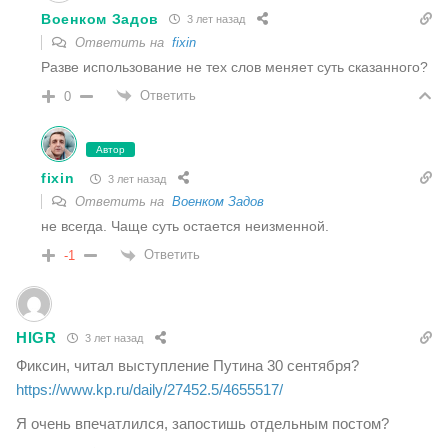
Военком Задов
3 лет назад
Ответить на
fixin
Разве использование не тех слов меняет суть сказанного?
Ответить
0
Автор
fixin
3 лет назад
Ответить на
Военком Задов
не всегда. Чаще суть остается неизменной.
Ответить
-1
HIGR
3 лет назад
Фиксин, читал выступление Путина 30 сентября?
https://www.kp.ru/daily/27452.5/4655517/
Я очень впечатлился, запостишь отдельным постом?