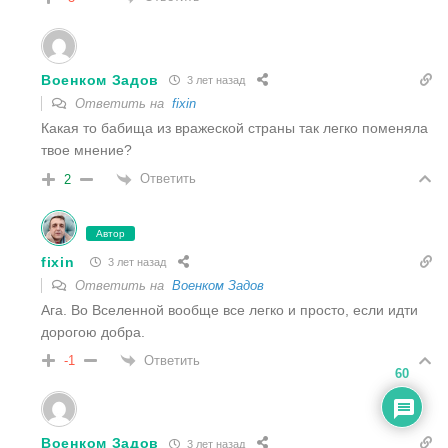
Военком Задов
3 лет назад
Ответить на
fixin
Какая то бабища из вражеской страны так легко поменяла
твое мнение?
Ответить
2
Автор
fixin
3 лет назад
Ответить на
Военком Задов
Ага. Во Вселенной вообще все легко и просто, если идти
дорогою добра.
Ответить
-1
60
Военком Задов
3 лет назад