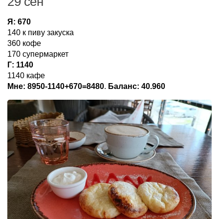
29 сен
Я: 670
140 к пиву закуска
360 кофе
170 супермаркет
Г: 1140
1140 кафе
Мне: 8950-1140+670=8480
.
Баланс: 40.960