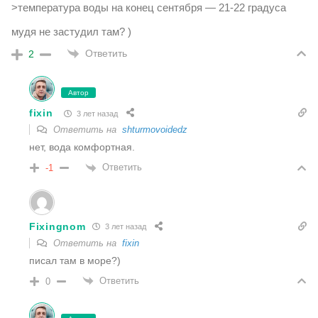
>температура воды на конец сентября — 21-22 градуса
мудя не застудил там? )
Ответить
2
Автор
fixin
3 лет назад
Ответить на
shturmovoidedz
нет, вода комфортная.
Ответить
-1
Fixingnom
3 лет назад
Ответить на
fixin
писал там в море?)
Ответить
0