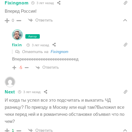
Fixingnom
3 лет назад
Вперед Россия!
Ответить
0
Автор
fixin
3 лет назад
Ответить на
Fixingnom
Вперееееееееееееееееееееееед
Ответить
-5
Next
3 лет назад
И когда ты успел все это подсчитать и выкатить ЧД
разницу? По приезду в Москву или ещё там?Выложил все
чеки перед ней и в романтично обстановке объявил что по
чем?
Ответить
1