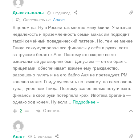
Дыкелыпалы
1 год назад
Ответить на
Ашот
В целом да. Ну в России так многие живут/жили. Учитывая
недалекость и приземлённость семьи макак им подходит
такой семейный поведенческий паттерн. Но, тем не менее
Гнида саккумулировал все финансы у себя в руках, хотя
за трусами бегает к Ане. Поэтому это скорее всего
изначальный договорняк был. Допустим — он ее брал с
прицепами, обеспечивает, взамен ему гражданство,
разрешено гулять и на его бабло Аня не претендует. РМ
конечно может Гниду хуесосить по всякому, но сама очень
тупа, тупее чем Гнида. Поэтому все ее вялые потуги взять
финансы в свои руки потерпели крах. Ипотека брагина —
однако ход конем. Ну если
…
Подробнее »
Ответить
2
Ашот
1 год назад