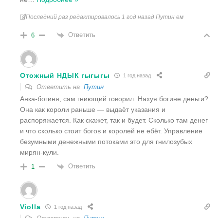
Последний раз редактировалось 1 год назад Путин ем
Ответить
6
Отожный НДЫК гыгыгы
1 год назад
Ответить на
Путин
Анка-богиня, сам гниющий говорил. Нахуя богине деньги?
Она как короли раньше — выдаёт указания и
распоряжается. Как скажет, так и будет. Сколько там денег
и что сколько стоит богов и королей не ебёт. Управление
безумными денежными потоками это для гнилозубых
мирян-кули.
Ответить
1
Violla
1 год назад