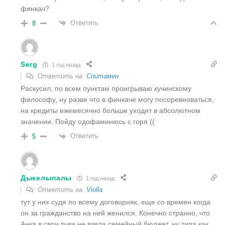
финкач?
Ответить
8
Serg
1 год назад
Ответить на
Спитамен
Раскусил, по всем пунктам проигрываю кучинскому
философу, ну разве что в финкаче могу посоревноваться,
на кредиты ежемесячно больше уходит в абсолютном
значении. Пойду одофаминюсь с горя ((
Ответить
5
Дыкелыпалы
1 год назад
Ответить на
Violla
тут у них судя по всему договорняк, еще со времен когда
он за гражданство на ней женился. Конечно странно, что
Анка в свои руки не взяла семейный бюджет, ну типа как