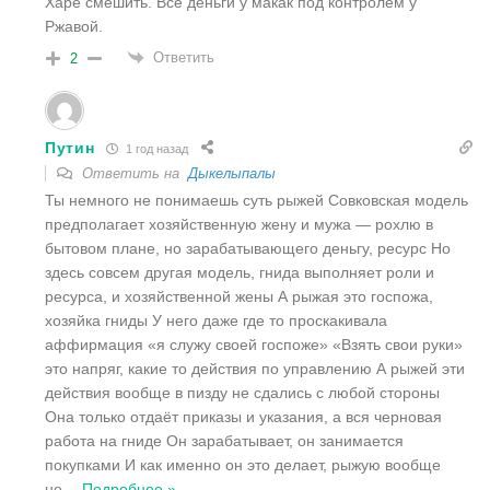
Харе смешить. Все деньги у макак под контролем у
Ржавой.
Ответить
2
Путин
1 год назад
Ответить на
Дыкелыпалы
Ты немного не понимаешь суть рыжей Совковская модель
предполагает хозяйственную жену и мужа — рохлю в
бытовом плане, но зарабатывающего деньгу, ресурс Но
здесь совсем другая модель, гнида выполняет роли и
ресурса, и хозяйственной жены А рыжая это госпожа,
хозяйка гниды У него даже где то проскакивала
аффирмация «я служу своей госпоже» «Взять свои руки»
это напряг, какие то действия по управлению А рыжей эти
действия вообще в пизду не сдались с любой стороны
Она только отдаёт приказы и указания, а вся черновая
работа на гниде Он зарабатывает, он занимается
покупками И как именно он это делает, рыжую вообще
не
…
Подробнее »