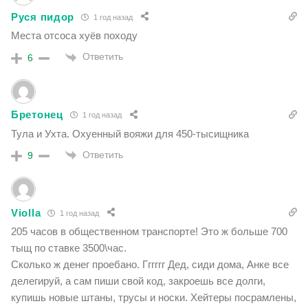
Руся пидор
1 год назад
Места отсоса хуёв походу
Ответить
6
Бретонец
1 год назад
Тула и Ухта. Охуенный вояжи для 450-тысищника
Ответить
9
Violla
1 год назад
205 часов в общественном транспорте! Это ж больше 700
тыщ по ставке 3500\час.
Сколько ж денег проебано. Гггггг Дед, сиди дома, Анке все
делегируй, а сам пиши свой код, закроешь все долги,
купишь новые штаны, трусы и носки. Хейтеры посрамлены,