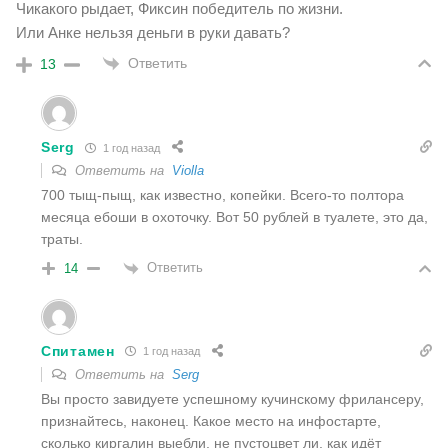
Чикакого рыдает, Фиксин победитель по жизни.
Или Анке нельзя деньги в руки давать?
Ответить
13
Serg
1 год назад
Ответить на
Violla
700 тыщ-пыщ, как известно, копейки. Всего-то полтора
месяца ебоши в охоточку. Вот 50 рублей в туалете, это да,
траты.
Ответить
14
Спитамен
1 год назад
Ответить на
Serg
Вы просто завидуете успешному кучинскому фрилансеру,
признайтесь, наконец. Какое место на инфостарте,
сколько киргалин выебли, не пустоцвет ли, как идёт