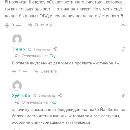
Я прочитал Кинслоу «Секрет истинного счастья», которую
ты как-то выкладывал — отличная книжка! Но у меня ещё
до неё был опыт ОВД и появления после него Истинного Я.
Ответить
0
Tramp
1 год назад
Ответить на
Тор
В отделе внутренних дел умеют проявить «истинное я».
Ответить
4
Хуйтебе
1 год назад
Ответить на
Тор
а пачиму в асознанных бредовидениях твайо Йа ебется на
балах вместо чтения книжок, каторыи там все даступны,
асобинна риинкорнацыйам тиутиуакаков