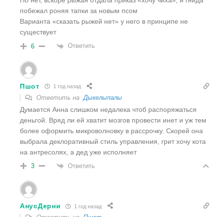
Но нет, вскоре рыжая отдала приказ «хочу чиха», и гнида
побежал роняя тапки за новым псом
Варианта «сказать рыжей нет» у него в принципе не
существует
Ответить
6
Пшот
1 год назад
Ответить на
Дыкелыпалы
Думается Анна слишком недалека чтоб распоряжаться
деньгой. Вряд ли ей хватит мозгов провести инет и уж тем
более оформить микроволновку в рассрочку. Скорей она
выбрала деклоративный стиль управления, грит хочу кота
на антресолях, а дед уже исполняет
Ответить
3
АнусДерни
1 год назад