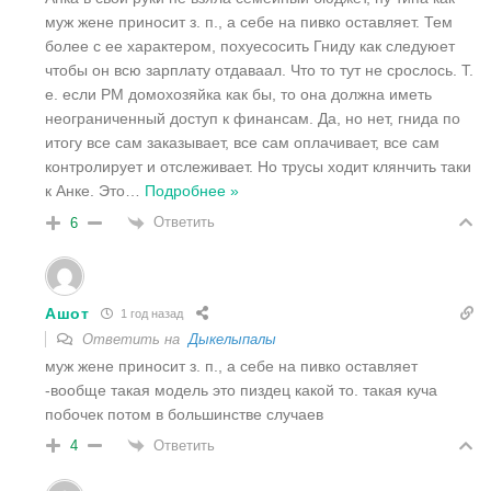
муж жене приносит з. п., а себе на пивко оставляет. Тем
более с ее характером, похуесосить Гниду как следуюет
чтобы он всю зарплату отдаваал. Что то тут не срослось. Т.
е. если РМ домохозяйка как бы, то она должна иметь
неограниченный доступ к финансам. Да, но нет, гнида по
итогу все сам заказывает, все сам оплачивает, все сам
контролирует и отслеживает. Но трусы ходит клянчить таки
к Анке. Это
…
Подробнее »
Ответить
6
Ашот
1 год назад
Ответить на
Дыкелыпалы
муж жене приносит з. п., а себе на пивко оставляет
-вообще такая модель это пиздец какой то. такая куча
побочек потом в большинстве случаев
Ответить
4