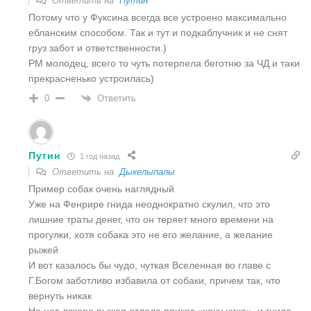
Ответить на
Путин
Потому что у Фуксина всегда все устроено максимально
ебланским способом. Так и тут и подкаблучник и не снят
груз забот и ответственности.)
РМ молодец, всего то чуть потерпела беготню за ЧД и таки
прекрасненько устроилась)
Ответить
0
Путин
1 год назад
Ответить на
Дыкелыпалы
Пример собак очень наглядный
Уже на Фенрире гнида неоднократно скулил, что это
лишние траты денег, что он теряет много времени на
прогулки, хотя собака это не его желание, а желание
рыжей
И вот казалось бы чудо, чуткая Вселенная во главе с
Г.Богом заботливо избавила от собаки, причем так, что
вернуть никак