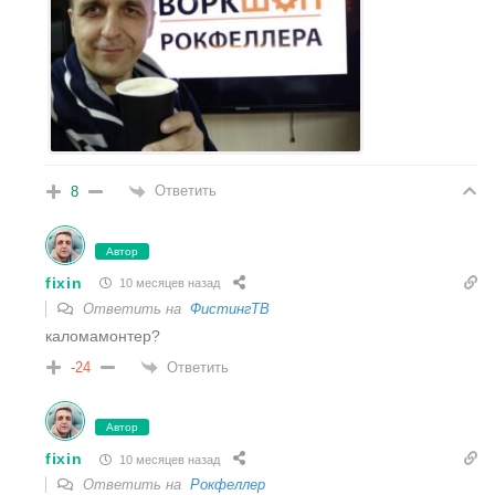
Ответить
8
Автор
fixin
10 месяцев назад
Ответить на
ФистингТВ
каломамонтер?
Ответить
-24
Автор
fixin
10 месяцев назад
Ответить на
Рокфеллер