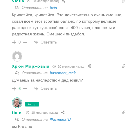
Violla
10 месяцев назад
Ответить на
fixin
Кривляйся, кривляйся. Это действительно очень смешно,
совал всем этот всратый баланс, по которому великие
расходы и тут хуяк свободные 400 тысяч, планшеты и
радостная жизнь. Смешной пиздабол.
Ответить
0
Хрюн Моржовый
10 месяцев назад
Ответить на
basement_rack
Думаешь за наследством дед ездил?
Ответить
6
Автор
fixin
10 месяцев назад
Ответить на
ФистингТВ
см Баланс