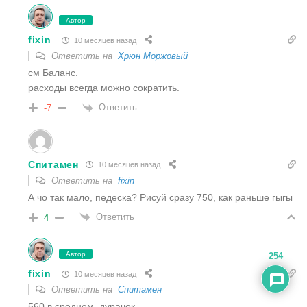
Автор
fixin
10 месяцев назад
Ответить на
Хрюн Моржовый
см Баланс.
расходы всегда можно сократить.
Ответить
-7
Спитамен
10 месяцев назад
Ответить на
fixin
А чо так мало, педеска? Рисуй сразу 750, как раньше гыгы
Ответить
4
Автор
254
fixin
10 месяцев назад
Ответить на
Спитамен
560 в среднем, дурачок