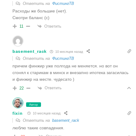
Ответить на
ФистингТВ
Расходы же большие (нет).
Смотри баланс (с)
Ответить
11
basement_rack
10 месяцев назад
Ответить на
ФистингТВ
причем финжир уже полгода не меняется. но вот он
сгонял к старикам в минск и внезапно ипотека загасилась
и финжир на месте. чудесато )
Ответить
22
Автор
fixin
10 месяцев назад
Ответить на
basement_rack
люблю такие совпадения.