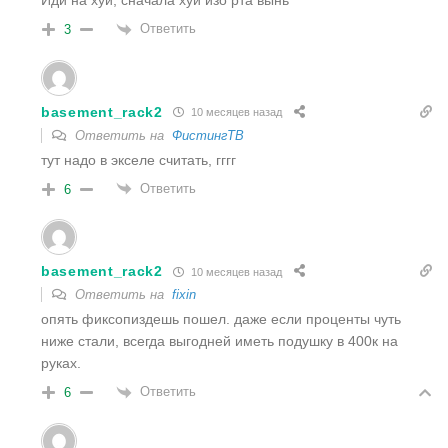
Иди на хуй, сначала хуй изо рта вынь
Ответить
3
basement_rack2
10 месяцев назад
Ответить на
ФистингТВ
тут надо в экселе считать, гггг
Ответить
6
basement_rack2
10 месяцев назад
Ответить на
fixin
опять фиксопиздешь пошел. даже если проценты чуть
ниже стали, всегда выгодней иметь подушку в 400к на
руках.
Ответить
6