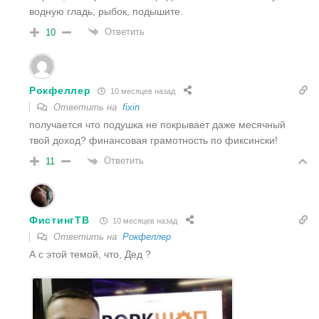
водную гладь, рыбок, подышите.
Ответить
10
Рокфеллер
10 месяцев назад
Ответить на
fixin
получается что подушка не покрывает даже месячный
твой доход? финансовая грамотность по фиксински!
Ответить
11
ФистингТВ
10 месяцев назад
Ответить на
Рокфеллер
А с этой темой, что, Дед ?