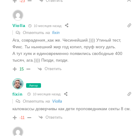
Ответить
-23
Violla
10 месяцев назад
Ответить на
fixin
Ага, соврадения,,как же. Чесинейший.)))) Утиный тест,
Фикс. Ты нынешний жир год копил, пруф могу дать.
А тут хуяк и единовременно появились свободные 400
тысяч, ага.)))) Пизди, пизди.
Ответить
15
Автор
fixin
10 месяцев назад
Ответить на
Violla
каломассы доверчивы как дети проповедникам секты 8 см.
Ответить
-11