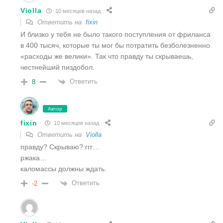
Violla
10 месяцев назад
Ответить на
fixin
И близко у тебя не было такого поступления от фриланса
в 400 тысяч, которые ты мог бы потратить безболезненно
«расходы же велики». Так что правду ты скрываешь,
честнейший пиздобол.
Ответить
8
Автор
fixin
10 месяцев назад
Ответить на
Violla
правду? Скрываю? ггг…
ржака…
каломассы должны ждать.
Ответить
-2