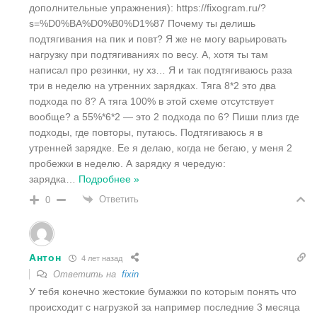
дополнительные упражнения): https://fixogram.ru/?
s=%D0%BA%D0%B0%D1%87 Почему ты делишь
подтягивания на пик и повт? Я же не могу варьировать
нагрузку при подтягиваниях по весу. А, хотя ты там
написал про резинки, ну хз… Я и так подтягиваюсь раза
три в неделю на утренних зарядках. Тяга 8*2 это два
подхода по 8? А тяга 100% в этой схеме отсутствует
вообще? а 55%*6*2 — это 2 подхода по 6? Пиши плиз где
подходы, где повторы, путаюсь. Подтягиваюсь я в
утренней зарядке. Ее я делаю, когда не бегаю, у меня 2
пробежки в неделю. А зарядку я чередую:
зарядка
…
Подробнее »
Ответить
0
Антон
4 лет назад
Ответить на
fixin
У тебя конечно жестокие бумажки по которым понять что
происходит с нагрузкой за например последние 3 месяца