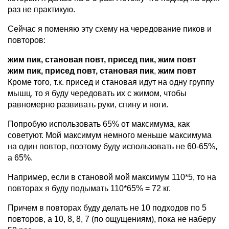
раз не практикую.
Сейчас я поменяю эту схему на чередование пиков и
повторов:
жим пик, становая повт,
присед п
ик
,
жим повт
жим пик, присед повт,
становая п
ик
,
жим повт
Кроме того, т.к. присед и становая идут на одну группу
мышц, то я буду чередовать их с жимом, чтобы
равномерно развивать руки, спину и ноги.
Попробую использовать 65% от максимума, как
советуют. Мой максимум немного меньше максимума
на один повтор, поэтому буду использовать не 60-65%,
а 65%.
Например, если в становой мой максимум 110*5, то на
повторах я буду подымать 110*65% = 72 кг.
Причем в повторах буду делать не 10 подходов по 5
повторов, а 10, 8, 8, 7 (по ощущениям), пока не наберу