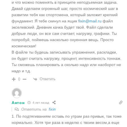
и что можно поменять в принципе неподъемная задача.
Давай сделаем огромный шаг, просто космический шаг в
развитии тебя как спортсмена, который заложит крепкий
фундамент. Я тебе скинул на ящик
fixin@mail.ru
файл
экселевский. Дневник качка будет твой. Файл сделали
добрые люди, он все сам считает, нагрузку, графики. Ты
попробуй, поймешь насколько охуенная вещь. Просто
космическая!
В файле ты будешь записывать упражнения, раскладки,
он будет считать нагрузку, процент, интенсивность тоннаж.
Ты сможешь планировать а сколько надо или наоборот не
надо и т.д.
Ответить
0
Антон
4 лет назад
Ответить на
fixin
1. По подтягиваниям оставь по утрам раз привык, так тоже
нормально. Хотя три раза в неделю с твоим весом,а еще