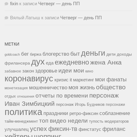
fixin
к записи
Четверг — день ПП
Вялый Латыш
к записи
Четверг — день ПП
МЕТКИ
деньги
быт
бег
блогерство
доходы
биржа
дети
goldcoach
дух
ежедневно
жена Анка
еда
фрилансера
идеи мои
здоровье
закон
забавное
кино
коронавирус
мои фанаты
кризис it
маркетинг
общество
мошенничество
моя жизнь
монетизация
персонаж
отчеты по времени
отдых
отношения
Иван Зимбицкий
персонаж Игорь Будников
персонажи
политика
праздники
соблазнение
ретро-фиксин
топ видео недели
тайм-менеджмент
тупость модераторов
успех
фиксин-тв
фриланс
улучшалец
финстатус
хейтеры
шоппинг