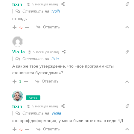
fixin
5 месяцев назад
Ответить на
tvoih
отнюдь
Ответить
-5
Violla
5 месяцев назад
Ответить на
fixin
А как же твое утверждение, что «все программисты
становятся буквоедами»?
Ответить
1
Автор
fixin
5 месяцев назад
Ответить на
Violla
это профдеформация, у меня были антитела в виде ЧД
Ответить
-5