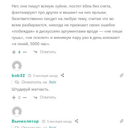
Нет, они пишут всякую хуйню, постят ёбла без счета,
фантазируют про других и вешают на них ярлыки,
безответственно писдят на любую тему, считая что во
всем разбираются, никогда не признают своих ошибок
«побеждая» в дискуссиях аргументами вроде — «не пиши
чушь», «не осилил» и минимум пару раз в день кококают
«я гений, 5000 час».
Ответить
4
bob32
5 месяцев назад
Ответить на
fixin
Штудируй матчасть.
Ответить
0
Вычислятор
5 месяцев назад
Ответить на
fixin