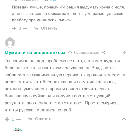
Поведай лучше, почему ИИ решил выдумать коуча с ноля,
а не ссылаться на фиксограм, где ты уже размещал свою
поеботу про дина-псик, гыгыгы.
Ответить
0
Мужички со зверосовхоза
5 месяцев назад
Ты понимаешь, дед, проблема не в гпт, а в том откуда ты
берешь этот гпт и как ты им пользуешься. Вряд-ли ты
забашлял за максимальную версию, ты вращая тем самым
полез гуглить «гпт бесплатна» ну и нагуглил кал говна,
потом не умея писать промты начал строчить свою
болезненную хуйню ну и получил соответствующий
результат, апогеем чего стал этот пост. Просто смирись,
что ты рукожоп и ложись во гроб
Ответить
1