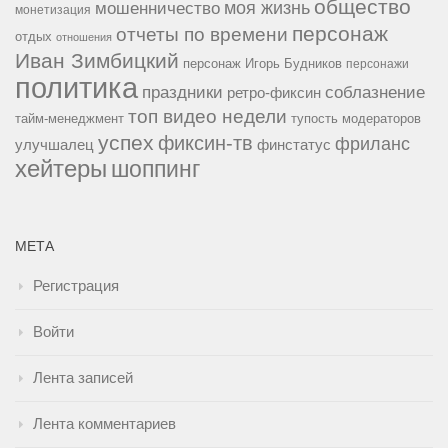
общество
мошенничество
моя жизнь
монетизация
персонаж
отчеты по времени
отдых
отношения
Иван Зимбицкий
персонаж Игорь Будников
персонажи
политика
праздники
соблазнение
ретро-фиксин
топ видео недели
тайм-менеджмент
тупость модераторов
успех
фиксин-тв
фриланс
улучшалец
финстатус
хейтеры
шоппинг
МЕТА
Регистрация
Войти
Лента записей
Лента комментариев