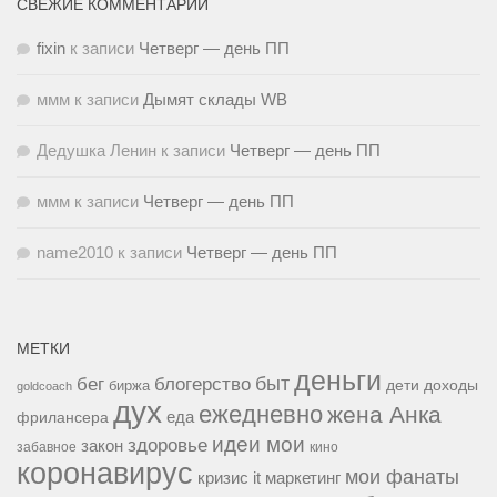
СВЕЖИЕ КОММЕНТАРИИ
fixin
к записи
Четверг — день ПП
ммм
к записи
Дымят склады WB
Дедушка Ленин
к записи
Четверг — день ПП
ммм
к записи
Четверг — день ПП
name2010
к записи
Четверг — день ПП
МЕТКИ
деньги
быт
бег
блогерство
доходы
биржа
дети
goldcoach
дух
ежедневно
жена Анка
еда
фрилансера
идеи мои
здоровье
закон
забавное
кино
коронавирус
мои фанаты
кризис it
маркетинг