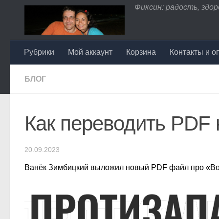
Фиксин: радость, здоро
Перейти к содержимому
Рубрики
Мой аккаунт
Корзина
Контакты и о
БЛОГ
Как переводить PDF 
20.09.2023
Ванёк Зимбицкий выложил новый PDF файл про «Во