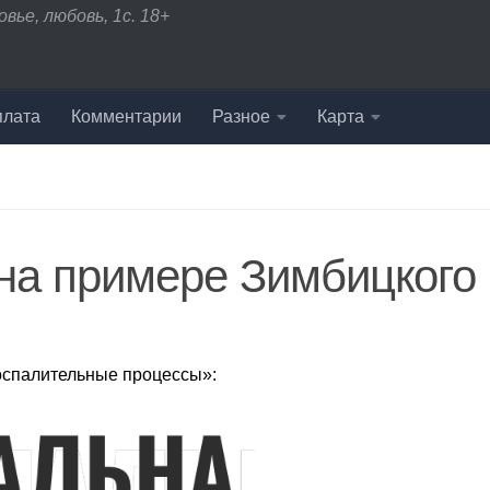
вье, любовь, 1с. 18+
плата
Комментарии
Разное
Карта
на примере Зимбицкого
спалительные процессы»: