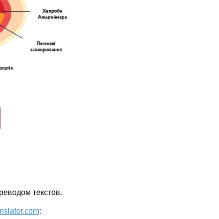
реводом текстов.
anslator.com
: