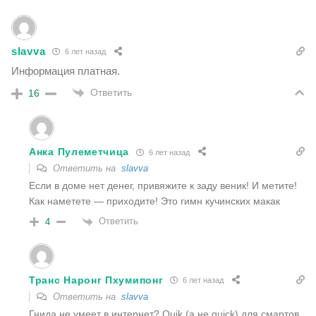
slavva
6 лет назад
Информация платная.
Ответить
16
Анка Пулеметчица
6 лет назад
Ответить на
slavva
Если в доме нет денег, привяжите к заду веник! И метите!
Как наметете — приходите! Это гимн кучинских макак
Ответить
4
Транс Наронг Пхумипонг
6 лет назад
Ответить на
slavva
Гнида не умеет в интернет? Quik (а нe quick) для смартов