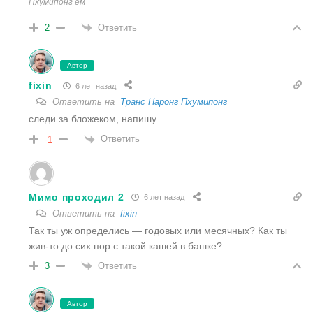
Пхумипонг ем
Ответить
2
Автор
fixin
6 лет назад
Ответить на
Транс Наронг Пхумипонг
следи за бложеком, напишу.
Ответить
-1
Мимо проходил 2
6 лет назад
Ответить на
fixin
Так ты уж определись — годовых или месячных? Как ты
жив-то до сих пор с такой кашей в башке?
Ответить
3
Автор