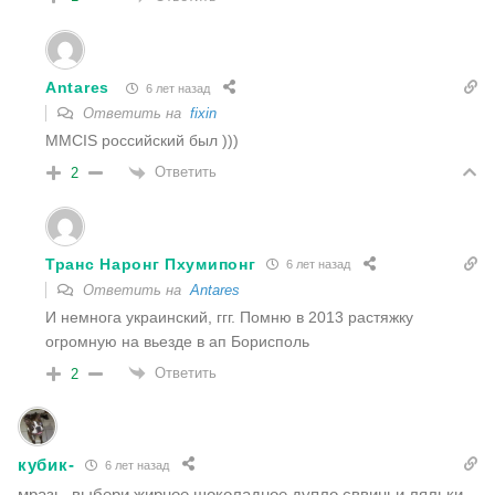
Antares
6 лет назад
Ответить на
fixin
MMCIS российский был )))
Ответить
2
Транс Наронг Пхумипонг
6 лет назад
Ответить на
Antares
И немнога украинский, ггг. Помню в 2013 растяжку
огромную на вьезде в ап Борисполь
Ответить
2
кубик-
6 лет назад
мразь, выбери жирное шоколадное дупло сввиньи ляльки