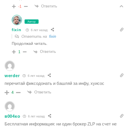
Ответить
-1
Автор
fixin
6 лет назад
Ответить на
fixin
Продолжай читать.
Ответить
1
werder
6 лет назад
перечитай фиксодонать и башляй за инфу, хуисос
Ответить
4
в004ко
6 лет назад
Бесплатная информация: ни один брокер ZLP на счет не