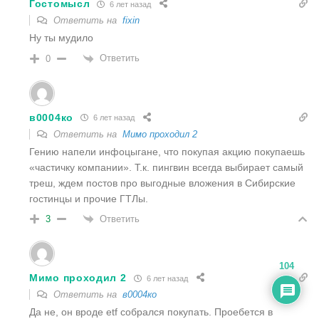
Гостомысл
6 лет назад
Ответить на
fixin
Ну ты мудило
Ответить
0
в0004ко
6 лет назад
Ответить на
Мимо проходил 2
Гению напели инфоцыгане, что покупая акцию покупаешь
«частичку компании». Т.к. пингвин всегда выбирает самый
треш, ждем постов про выгодные вложения в Сибирские
гостинцы и прочие ГТЛы.
Ответить
3
104
Мимо проходил 2
6 лет назад
Ответить на
в0004ко
Да не, он вроде etf собрался покупать. Проебется в