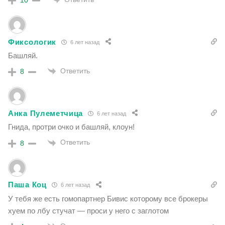
Фиксологик
6 лет назад
Башляй.
Ответить
8
Анка Пулеметчица
6 лет назад
Гнида, протри очко и башляй, клоун!
Ответить
8
Паша Коц
6 лет назад
У тебя же есть гомопартнер Бивис которому все брокеры
хуем по лбу стучат — проси у него с заглотом