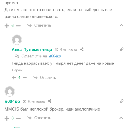
примет.
Да и смысл что-то советовать, если ты выберешь все
равно самого днищенского.
Ответить
6
Анка Пулеметчица
6 лет назад
Ответить на
в004ко
Гнида набрасывает, у чмыря нет денег даже на новые
трусы
Ответить
4
в004ко
6 лет назад
MMCIS был неплохой брокер, ищи аналогичные
Ответить
3