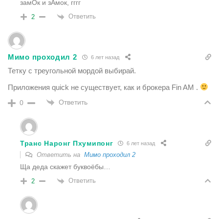
замОк и зАмок, гггг
Ответить
2
Мимо проходил 2
6 лет назад
Тетку с треугольной мордой выбирай.
Приложения quick
не существует, как
и брокера Fin AM
.
Ответить
0
Транс Наронг Пхумипонг
6 лет назад
Ответить на
Мимо проходил 2
Ща деда скажет буквоёбы…
Ответить
2