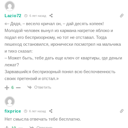
Lazio72
6 лет назад
«– Дядя, – весело кричал он, – дай десять копеек!
Молодой человек вынул из кармана нагретое яблоко и
подал его беспризорному, но тот не отставал. Тогда
пешеход остановился, иронически посмотрел на мальчика
и тихо сказал:
– Может быть, тебе дать еще ключ от квартиры, где деньги
лежат?
Зарвавшийся беспризорный понял всю беспочвенность
своих претензий и отстал.»
Ответить
6
fixprice
6 лет назад
Нет смысла отвечать тебе бесплатно.
Ответить
10