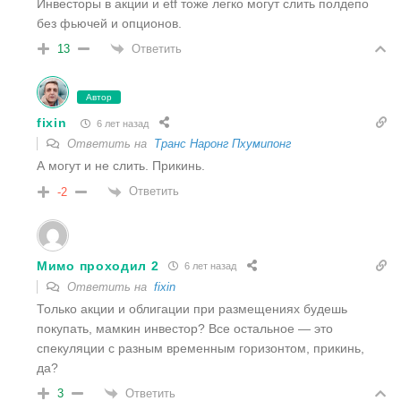
Инвесторы в акции и etf тоже легко могут слить полдепо
без фьючей и опционов.
Ответить
13
Автор
fixin
6 лет назад
Ответить на
Транс Наронг Пхумипонг
А могут и не слить. Прикинь.
Ответить
-2
Мимо проходил 2
6 лет назад
Ответить на
fixin
Только акции и облигации при размещениях будешь
покупать, мамкин инвестор? Все остальное — это
спекуляции с разным временным горизонтом, прикинь,
да?
Ответить
3