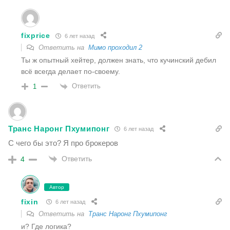
fixprice
6 лет назад
Ответить на
Мимо проходил 2
Ты ж опытный хейтер, должен знать, что кучинский дебил
всё всегда делает по-своему.
Ответить
1
Транс Наронг Пхумипонг
6 лет назад
С чего бы это? Я про брокеров
Ответить
4
Автор
fixin
6 лет назад
Ответить на
Транс Наронг Пхумипонг
и? Где логика?