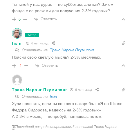
Ты такой у нас дурак — по субботам, али как? Зачем
фонда с ее рисками для получения 2-3% годовых?
Ответить
6
Автор
fixin
6 лет назад
Ответить на
Транс Наронг Пхумипонг
Поясни свою светлую мысль? 2-3% месячных.
Ответить
-1
Транс Наронг Пхумипонг
6 лет назад
Ответить на
fixin
Хули пояснять, если ты вон чего накарябал: «Я по Школе
Федора Сидорова, надеюсь на 2-3% годовых»
А 2-3% в месяц — попробуй, напишешь потом.
Последний раз редактировалось 6 лет назад Транс Наронг