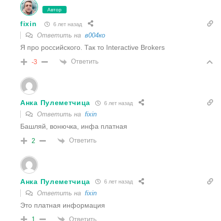
Автор
fixin
6 лет назад
Ответить на
в004ко
Я про российского. Так то Interactive Brokers
Ответить
-3
Анка Пулеметчица
6 лет назад
Ответить на
fixin
Башляй, вонючка, инфа платная
Ответить
2
Анка Пулеметчица
6 лет назад
Ответить на
fixin
Это платная информация
Ответить
1