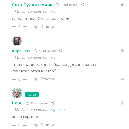
Анка Пулеметчица
6 лет назад
Ответить на
fixin
Да да, гнида. Скаски расскажи
Ответить
0
анус пса
6 лет назад
Ответить на
fixin
Тогда скажи, как ты собрался делать анализ
каментов,оторые стер?
Ответить
0
Автор
fixin
6 лет назад
Ответить на
анус пса
они в корзине.
Ответить
0