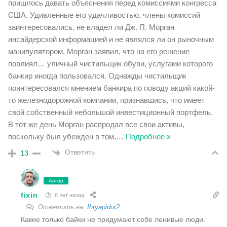
пришлось давать объяснения перед комиссиями конгресса
США. Удивленные его удачливостью, члены комиссий
заинтересовались, не владел ли Дж. П. Морган
инсайдерской информацией и не являлся ли он рыночным
манипулятором. Морган заявил, что на его решение
повлиял… уличный чистильщик обуви, услугами которого
банкир иногда пользовался. Однажды чистильщик
поинтересовался мнением банкира по поводу акций какой-
то железнодорожной компании, признавшись, что имеет
свой собственный небольшой инвестиционный портфель.
В тот же день Морган распродал все свои активы,
поскольку был убежден в том,
…
Подробнее »
Ответить
13
Автор
fixin
6 лет назад
Ответить на
Ihtyapidor2
Какие только байки не придумают себе ленивые люди.