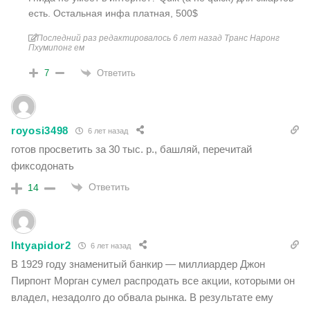
есть. Остальная инфа платная, 500$
Последний раз редактировалось 6 лет назад Транс Наронг
Пхумипонг ем
Ответить
7
royosi3498
6 лет назад
готов просветить за 30 тыс. р., башляй, перечитай
фиксодонать
Ответить
14
Ihtyapidor2
6 лет назад
В 1929 году знаменитый банкир — миллиардер Джон
Пирпонт Морган сумел распродать все акции, которыми он
владел, незадолго до обвала рынка. В результате ему