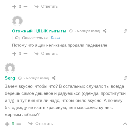
Ответить
0
Отожный НДЫК гыгыгы
2 месяцев назад
Ответить на
Янык
Потому что ящик неликвида продали падешевле
Ответить
0
Serg
2 месяцев назад
Зачем вкусно, чтобы что? В остальных случаях ты всегда
берëшь самое дешëвое и радуешься (одежда, проститутки
и тд), а тут видите ли надо, чтобы было вкусно. А почему
бы одежду не взять красивую, или массажистку не с
жирным лобком?
Ответить
6