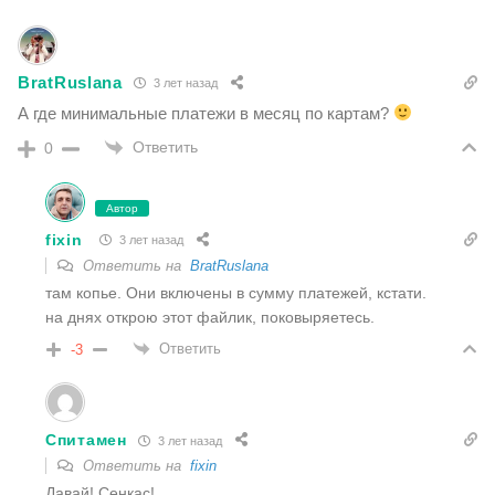
BratRuslana
3 лет назад
А где минимальные платежи в месяц по картам?
Ответить
0
Автор
fixin
3 лет назад
Ответить на
BratRuslana
там копье. Они включены в сумму платежей, кстати.
на днях открою этот файлик, поковыряетесь.
Ответить
-3
Спитамен
3 лет назад
Ответить на
fixin
Давай! Сенкас!