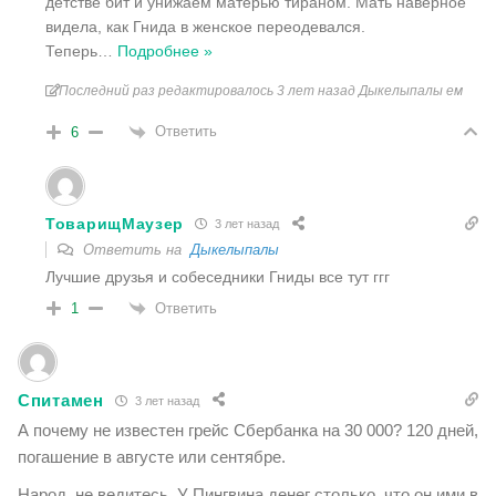
детстве бит и унижаем матерью тираном. Мать наверное
видела, как Гнида в женское переодевался.
Теперь
…
Подробнее »
Последний раз редактировалось 3 лет назад Дыкелыпалы ем
Ответить
6
ТоварищМаузер
3 лет назад
Ответить на
Дыкелыпалы
Лучшие друзья и собеседники Гниды все тут ггг
Ответить
1
Спитамен
3 лет назад
А почему не известен грейс Сбербанка на 30 000? 120 дней,
погашение в августе или сентябре.
Народ, не ведитесь. У Пингвина денег столько, что он ими в