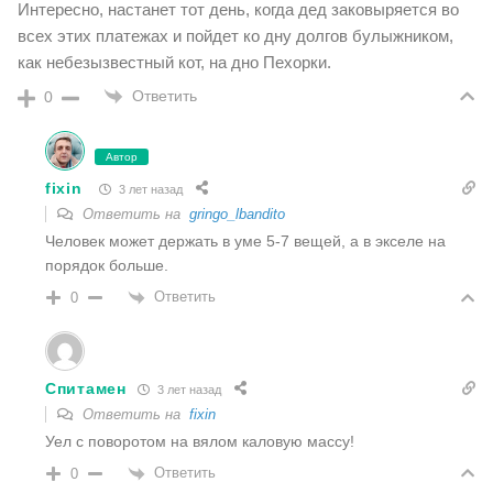
Интересно, настанет тот день, когда дед заковыряется во
всех этих платежах и пойдет ко дну долгов булыжником,
как небезызвестный кот, на дно Пехорки.
Ответить
0
Автор
fixin
3 лет назад
Ответить на
gringo_lbandito
Человек может держать в уме 5-7 вещей, а в экселе на
порядок больше.
Ответить
0
Спитамен
3 лет назад
Ответить на
fixin
Уел с поворотом на вялом каловую массу!
Ответить
0