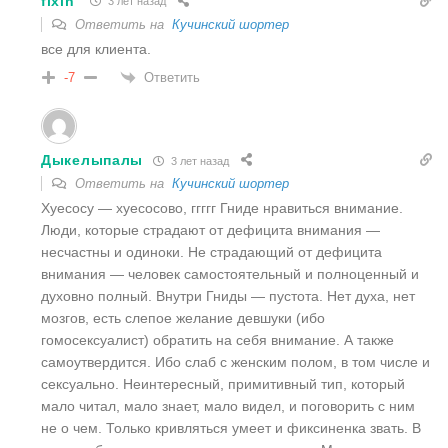
fixin
3 лет назад
Ответить на
Кучинский шортер
все для клиента.
Ответить
-7
Дыкелыпалы
3 лет назад
Ответить на
Кучинский шортер
Хуесосу — хуесосово, ггггг Гниде нравиться внимание.
Люди, которые страдают от дефицита внимания —
несчастны и одиноки. Не страдающий от дефицита
внимания — человек самостоятельный и полноценный и
духовно полный. Внутри Гниды — пустота. Нет духа, нет
мозгов, есть слепое желание девшуки (ибо
гомосексуалист) обратить на себя внимание. А также
самоутвердится. Ибо слаб с женским полом, в том числе и
сексуально. Неинтересный, примитивный тип, который
мало читал, мало знает, мало видел, и поговорить с ним
не о чем. Только кривляться умеет и фиксиненка звать. В