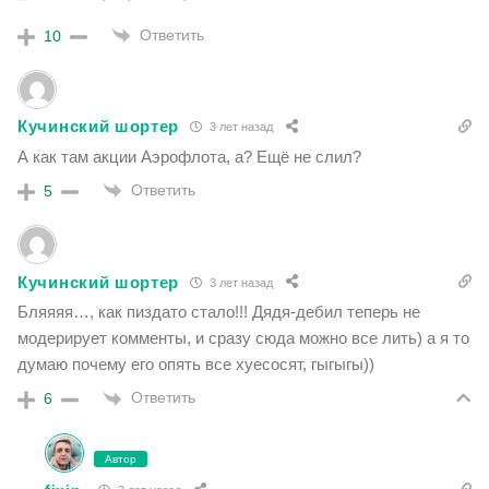
Ответить
10
Кучинский шортер
3 лет назад
А как там акции Аэрофлота, а? Ещё не слил?
Ответить
5
Кучинский шортер
3 лет назад
Бляяяя…, как пиздато стало!!! Дядя-дебил теперь не
модерирует комменты, и сразу сюда можно все лить) а я то
думаю почему его опять все хуесосят, гыгыгы))
Ответить
6
Автор