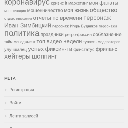
коронавирус
мои фанаты
кризис it
маркетинг
общество
мошенничество
моя жизнь
монетизация
персонаж
отчеты по времени
отдых
отношения
Иван Зимбицкий
персонаж Игорь Будников
персонажи
политика
праздники
соблазнение
ретро-фиксин
топ видео недели
тайм-менеджмент
тупость модераторов
успех
фиксин-тв
фриланс
улучшалец
финстатус
хейтеры
шоппинг
МЕТА
Регистрация
Войти
Лента записей