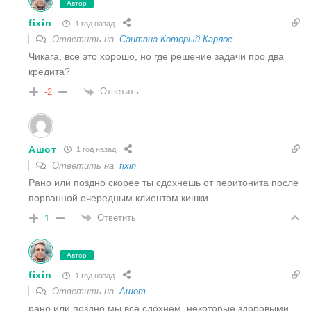
Автор
fixin
1 год назад
Ответить на
Сантана Который Карлос
Чикага, все это хорошо, но где решение задачи про два
кредита?
Ответить
-2
Ашот
1 год назад
Ответить на
fixin
Рано или поздно скорее ты сдохнешь от перитонита после
порванной очередным клиентом кишки
Ответить
1
Автор
fixin
1 год назад
Ответить на
Ашот
рано или поздно мы все сдохнем. некоторые здоровыми