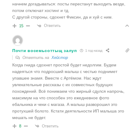
начнем догадываться: посты перестанут выходить везде,
потом отключат хостинг и тд.
С другой стороны, сдохнет Фиксин, да и хуй с ним.
Ответить
15
Почти восемьсоттыщ залуп
1 год назад
Ответить на
Хейстор
Когда гнида сдохнет простой будет недолгим. Будем
надеяться что подросший малыш с честью поднимет
упавшее знамя. Вместе с Артёмом. Нас ждут
увлекательные рассказы с их совместных будущих
похождений. Всё понимаем что жирный сдулся напрочь,
максимум на что способен это ежедневное фото
ебальника и чеки с магаза. А малыш разворошил это
протухшей болото. Кстати деятельности ИП малыша это
мешать не будет.
Ответить
8