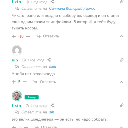
fixin
1 год назад
Ответить на
Сантана Который Карлос
Чикаго, рано или поздно я соберу велосипед и он станет
еще одним твоим эпик фейлом. В который я тебя буду
тыкать носом.
Ответить
-10
slb
1 год назад
Ответить на
fixin
У тебя нет велосипеда
Ответить
5
Автор
fixin
1 год назад
Ответить на
slb
это велик шредингера — он есть, но надо собрать.
Ответить
-9