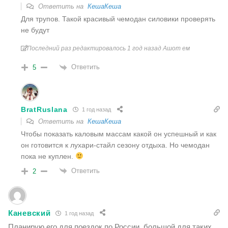
Ответить на
КешаКеша
Для трупов. Такой красивый чемодан силовики проверять
не будут
Последний раз редактировалось 1 год назад Ашот ем
Ответить
5
BratRuslana
1 год назад
Ответить на
КешаКеша
Чтобы показать каловым массам какой он успешный и как
он готовится к лухари-стайл сезону отдыха. Но чемодан
пока не куплен.
Ответить
2
Каневский
1 год назад
Планирую его для поездок по России, большой для таких