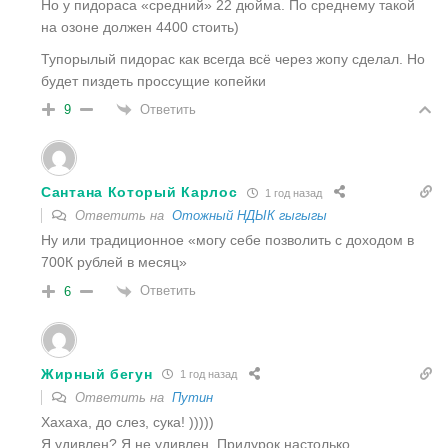
Но у пидораса «средний» 22 дюйма. По среднему такой
на озоне должен 4400 стоить)
Тупорылый пидорас как всегда всё через жопу сделал. Но
будет пиздеть проссущие копейки
Ответить
9
Сантана Который Карлос
1 год назад
Ответить на
Отожный НДЫК гыгыгы
Ну или традиционное «могу себе позволить с доходом в
700К рублей в месяц»
Ответить
6
Жирный бегун
1 год назад
Ответить на
Путин
Хахаха, до слез, сука! )))))
Я удивлен? Я не удивлен. Придурок настолько