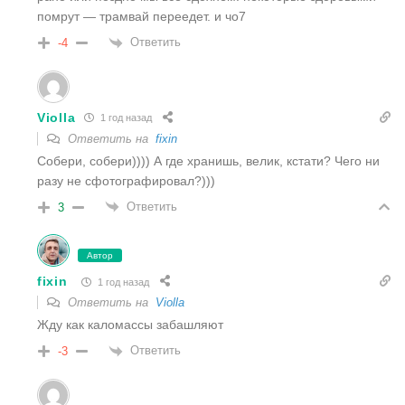
помрут — трамвай переедет. и чо7
Ответить
-4
Violla
1 год назад
Ответить на
fixin
Собери, собери)))) А где хранишь, велик, кстати? Чего ни
разу не сфотографировал?)))
Ответить
3
Автор
fixin
1 год назад
Ответить на
Violla
Жду как каломассы забашляют
Ответить
-3