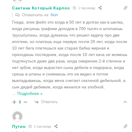
Сантана Который Карлос
1 год назад
Ответить на
fixin
Гнида, эпик фейл это когда в 50 лет в долгах как в шелка,
когда рисуешь графики доходов в 700 тысяч и штопаешь
трусы/штаны, когда думаешь что решил задачу про две
ипотеки, но платишь еще первую почти 20 лет, когда после
10 лет бега плетешься как старая бабка жирная и
приходишь последним, когда после 10 лет кача не можешь
подтянуться даже два раза, когда ожирение 2-й степени и
нет зубов, когда вырастил сына дебила и пидораса, когда
срешь в штаны и снимаешь это на видео и потом
выкладываешь, когда жена считает скатиной дебильной, а
сын дядей дебивом, когда женился на злобной,
…
Подробнее »
Ответить
8
Путин
1 год назад