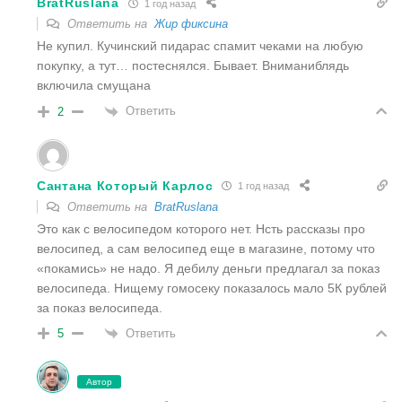
BratRuslana
1 год назад
Ответить на
Жир фиксина
Не купил. Кучинский пидарас спамит чеками на любую
покупку, а тут… постеснялся. Бывает. Вниманиблядь
включила смущана
Ответить
2
Сантана Который Карлос
1 год назад
Ответить на
BratRuslana
Это как с велосипедом которого нет. Нсть рассказы про
велосипед, а сам велосипед еще в магазине, потому что
«покамись» не надо. Я дебилу деньги предлагал за показ
велосипеда. Нищему гомосеку показалось мало 5К рублей
за показ велосипеда.
Ответить
5
Автор