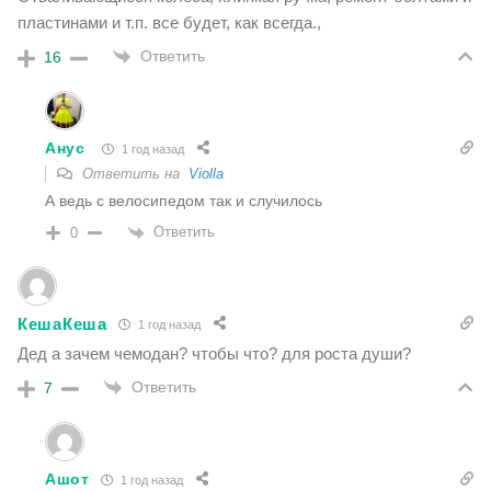
пластинами и т.п. все будет, как всегда.,
Ответить
16
Анус
1 год назад
Ответить на
Violla
А ведь с велосипедом так и случилось
Ответить
0
КешаКеша
1 год назад
Дед а зачем чемодан? чтобы что? для роста души?
Ответить
7
Ашот
1 год назад