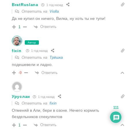
BratRuslana
1 год назад
Ответить на
Violla
Да не купил он ничего, Вилка, ну хоть ты не тупи!
Ответить
1
Автор
fixin
1 год назад
Ответить на
Трёшка
подешевели и ладно.
Ответить
-9
Уруслан
1 год назад
Ответить на
fixin
111
Отменяй в Али, бери в озоне. Нечего кормить
бездельников спекулянтов
Ответить
1