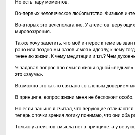
Но есть пару моментов.
Во-первых человеческое любопытство. Физиков инте
Во-вторых это целеполагание. У атеистов, верующих
мировоззрения.
Также хочу заметить, что мой интерес к теме вызван
рано или поздно мы разовьемся к идеалу, к чему то
течению жизни. К чему медитации и т.п.? Чем духовн
Я задавал вопрос про смысл жизни одной «ведьме» и
это «заумь».
Возможно это как-то связано со слепым доверием ми
В принципе, вопрос жизни меня не беспокоит особо, 
Но если раньше я считал, что верующие отличаются от
теперь с точки зрения логику понимаю, что они оба ра
Только у атеистов смысла нет в принципе, а у веру