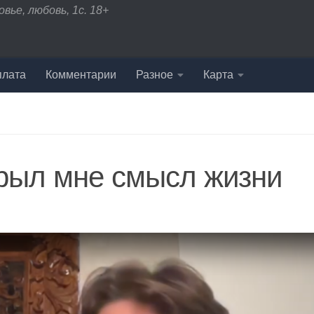
вье, любовь, 1с. 18+
плата
Комментарии
Разное
Карта
крыл мне смысл жизни