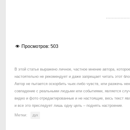
Просмотров:
503
В этой статье выражено личное, частное мнение автора, котор
настоятельно не рекомендует и даже запрещает читать этот блог
Автор не пытается оскорбить чьих-либо чувств, или разжечь 
совпадение с реальными людьми или событиями, является случ
видео и фото отредактированные и не настоящие, весь текст яв
и все это преследует лишь одну цель – поднять настроение.
Метки:
дух