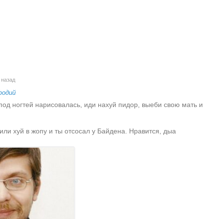
 назад
одий
под ногтей нарисовалась, иди нахуй пидор, выеби свою мать и
вили хуй в жопу и ты отсосал у Байдена. Нравится, дыа