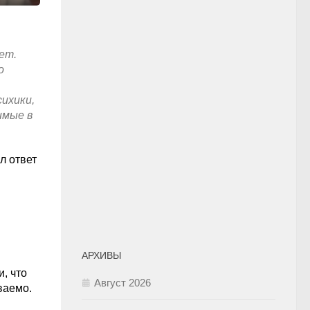
ет.
о
ихики,
имые в
л ответ
АРХИВЫ
, что
Август 2026
ваемо.