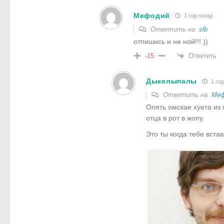
Мефодий
1 год назад
Ответить на
slb
отпишись и не ной!!! ))
Ответить
-15
Дыкелыпалы
1 год
Ответить на
Меф
Опять омскае хуета из 
отца в рот в жопу.
Это ты когда тебе вста