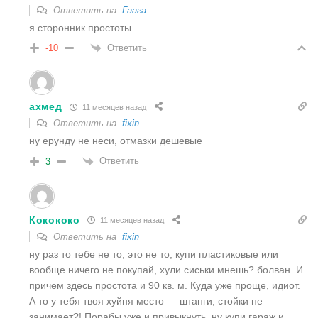
Ответить на
Гаага
я сторонник простоты.
Ответить
-10
ахмед
11 месяцев назад
Ответить на
fixin
ну ерунду не неси, отмазки дешевые
Ответить
3
Кокококо
11 месяцев назад
Ответить на
fixin
ну раз то тебе не то, это не то, купи пластиковые или
вообще ничего не покупай, хули сиськи мнешь? болван. И
причем здесь простота и 90 кв. м. Куда уже проще, идиот.
А то у тебя твоя хуйня место — штанги, стойки не
занимает?! Порабы уже и привыкнуть. ну купи гараж и