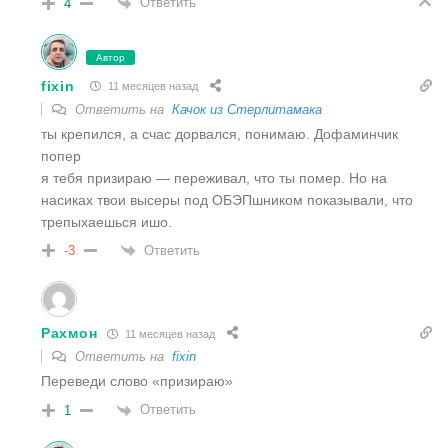
Ответить
4
Автор
fixin
11 месяцев назад
Ответить на
Качок из Стерлитамака
ты крепился, а счас дорвался, понимаю. Дофаминчик
попер
я тебя призираю — переживал, что ты помер. Но на
насиках твои высеры под ОБЭПшником показывали, что
трепыхаешься ишо.
Ответить
-3
Рахмон
11 месяцев назад
Ответить на
fixin
Переведи слово «призираю»
Ответить
1