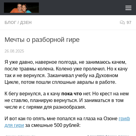
Перейти к содержимому
БЛОГ
/
ДЗЕН
97
Мечты о разборной гире
26.08.2025
Я уже давно, наверное полгода, не занимаюсь качем,
после травмы колена. Колено уже пролечил. Но к качу
так и не вернулся. Заканчивал учебу на Духовном
Цикле, потом пошли сплошные авралы в работе.
К бегу вернулся, а к качу
пока что
нет. Но крест на нем
не ставлю, планирую вернуться. И заниматься в том
числе и с гирями для разнообразия.
И вот как-то опять мне попался на глаза на Озоне
гриф
для гири
за смешные 500 рублей: