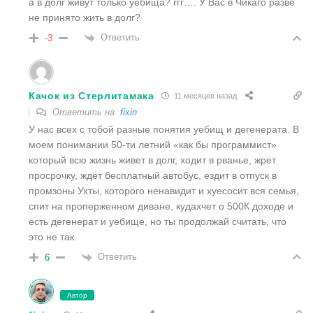
а в долг живут только уебища? ггг…. У Вас в Чикаго разве
не принято жить в долг?
Ответить
-3
Качок из Стерлитамака
11 месяцев назад
Ответить на
fixin
У нас всех с тобой разные понятия уебищ и дегенерата. В
моем понимании 50-ти летний «как бы программист»
который всю жизнь живет в долг, ходит в рванье, жрет
просрочку, ждёт бесплатный автобус, ездит в отпуск в
промзоны Ухты, которого ненавидит и хуесосит вся семья,
спит на проперженном диване, кудахчет о 500К доходе и
есть дегенерат и уебище, но ты продолжай считать, что
это не так.
Ответить
6
Автор