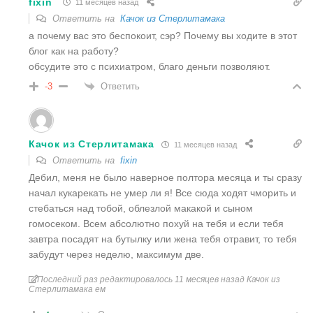
fixin
11 месяцев назад
Ответить на
Качок из Стерлитамака
а почему вас это беспокоит, сэр? Почему вы ходите в этот
блог как на работу?
обсудите это с психиатром, благо деньги позволяют.
Ответить
-3
Качок из Стерлитамака
11 месяцев назад
Ответить на
fixin
Дебил, меня не было наверное полтора месяца и ты сразу
начал кукарекать не умер ли я! Все сюда ходят чморить и
стебаться над тобой, облезлой макакой и сыном
гомосеком. Всем абсолютно похуй на тебя и если тебя
завтра посадят на бутылку или жена тебя отравит, то тебя
забудут через неделю, максимум две.
Последний раз редактировалось 11 месяцев назад Качок из
Стерлитамака ем