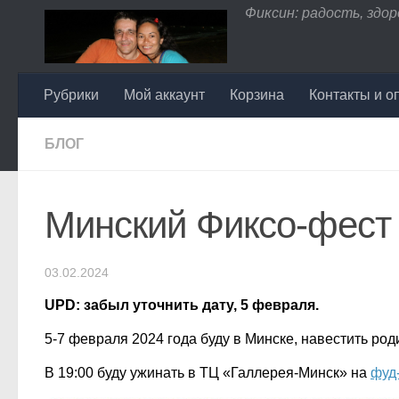
Фиксин: радость, здоро
Перейти к содержимому
Рубрики
Мой аккаунт
Корзина
Контакты и о
БЛОГ
Минский Фиксо-фест
03.02.2024
UPD: забыл уточнить дату, 5 февраля.
5-7 февраля 2024 года буду в Минске, навестить род
В 19:00 буду ужинать в ТЦ «Галлерея-Минск» на
фуд-