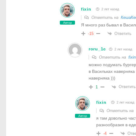
fixin
2 лет назад
Ответить на
КешаКе
Автор
Я много раз бывал в Васил
Ответить
-15
roru_1c
2 лет назад
Ответить на
fixin
можно подумать бургер 
в Васильках наверняка 
наверняка )))
Ответить
1
fixin
2 лет назад
Ответить на
Автор
я там довольно час
разнообразия в еде
Отве
-4