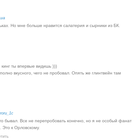
ша
ьках. Но мне больше нравится салатерия и сырники из БК.
кинг ты впервые видишь )))
полно вкусного, чего не пробовал. Опять же глинтвейн там
roru_1c
то бывал. Все не перепробовать конечно, но я не особый фанат
. Это к Орловскому.
тить