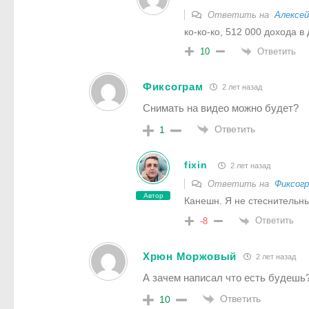
Ответить на
Алексей
ко-ко-ко, 512 000 дохода в
Ответить
10
Фиксограм
2 лет назад
Снимать на видео можно будет?
Ответить
1
fixin
2 лет назад
Ответить на
Фиксог
Автор
Канешн. Я не стеснительн
Ответить
-8
Хрюн Моржовый
2 лет назад
А зачем написал что есть будешь
Ответить
10