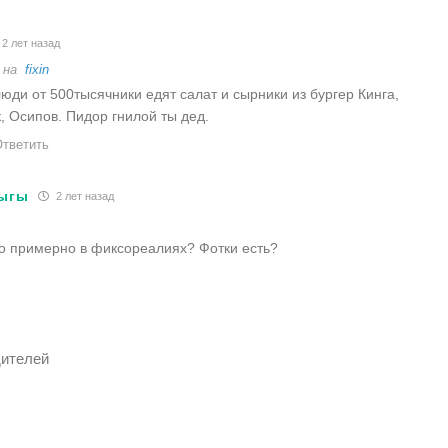
2 лет назад
 на
fixin
юди от 500тысячники едят салат и сырники из бургер Кинга,
, Осипов. Пидор гнилой ты дед.
тветить
ыгы
2 лет назад
ко примерно в фиксореалиях? Фотки есть?
дителей