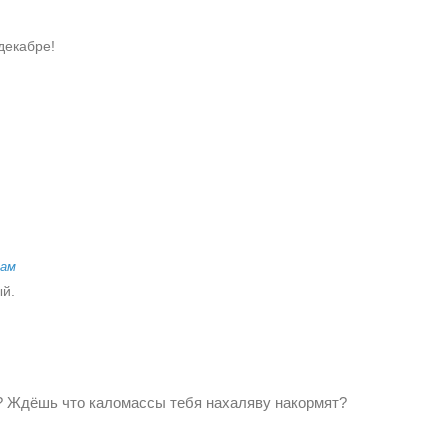
 декабре!
рам
ый.
? Ждёшь что каломассы тебя нахаляву накормят?