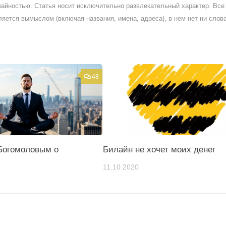
айностью. Статья носит исключительно развлекательный характер. Все 
ляется вымыслом (включая названия, имена, адреса), в нем нет ни слов
48
Богомоловым о
Билайн не хочет моих денег
11.10.2020