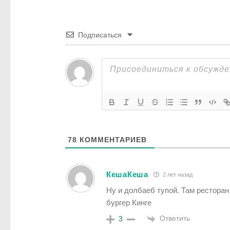
Подписаться
78
КОММЕНТАРИЕВ
КешаКеша
2 лет назад
Ну и долбаеб тупой. Там ресторан
бургер Кинге
Ответить
3