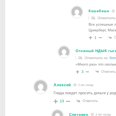
КешаКеша
Ответить
Все успешные л
Цукерберг, Маск
О
1
Отожный НДЫК гыг
Ответить на
fixin
«Много раз» это сколь
Ответить
3
Алексей
2 лет назад
Гнида поедет просить деньги у ро
Ответить
13
Спитамен
2 лет назад