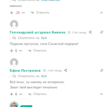
именно
Ответить
-29
Голландский штурвал Бивиса
2 лет назад
Ответить на
fixin
Педеска протухла, соси Сосастый пидораз!
Ответить
5
Ефим Пестриков
2 лет назад
Ответить на
fixin
Всё ясно, ты никому не интересен.
Закат твой выглядит печально
Ответить
6