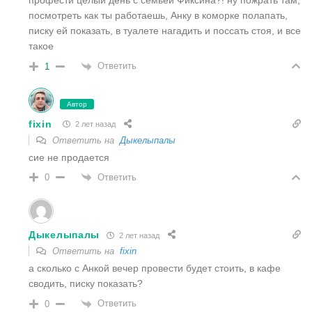
профести целый день с семьей Фиксина?! ну пожрать там,
посмотреть как ты работаешь, Анку в коморке полапать,
писку ей показать, в туалете нагадить и поссать стоя, и все
такое
Ответить
1
Автор
fixin
2 лет назад
Ответить на
Дыкелыпалы
сие не продается
Ответить
0
Дыкелыпалы
2 лет назад
Ответить на
fixin
а сколько с Анкой вечер провести будет стоить, в кафе
сводить, писку показать?
Ответить
0