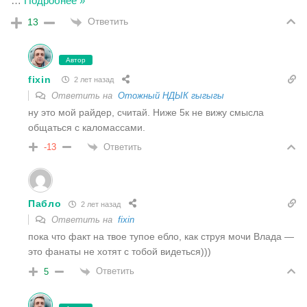
…
Подробнее »
Ответить
13
Автор
fixin
2 лет назад
Ответить на
Отожный НДЫК гыгыгы
ну это мой райдер, считай. Ниже 5к не вижу смысла
общаться с каломассами.
Ответить
-13
Пабло
2 лет назад
Ответить на
fixin
пока что факт на твое тупое ебло, как струя мочи Влада —
это фанаты не хотят с тобой видеться)))
Ответить
5