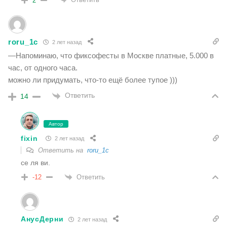
2
roru_1c
2 лет назад
—Напоминаю, что фиксофесты в Москве платные, 5.000 в
час, от одного часа.
можно ли придумать, что-то ещё более тупое )))
Ответить
14
Автор
fixin
2 лет назад
Ответить на
roru_1c
се ля ви.
Ответить
-12
АнусДерни
2 лет назад