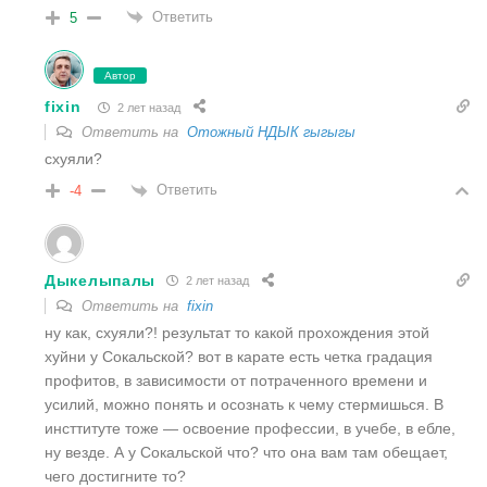
Ответить
5
Автор
fixin
2 лет назад
Ответить на
Отожный НДЫК гыгыгы
схуяли?
Ответить
-4
Дыкелыпалы
2 лет назад
Ответить на
fixin
ну как, схуяли?! результат то какой прохождения этой
хуйни у Сокальской? вот в карате есть четка градация
профитов, в зависимости от потраченного времени и
усилий, можно понять и осознать к чему стермишься. В
инсттитуте тоже — освоение профессии, в учебе, в ебле,
ну везде. А у Сокальской что? что она вам там обещает,
чего достигните то?