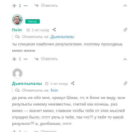
Ответить
1
Автор
fixin
2 лет назад
Ответить на
Дыкелыпалы
ты слишком озабочен результатами. поэтому проходишь
мимо жизни
Ответить
0
Дыкелыпалы
2 лет назад
Ответить на
fixin
да речь не обо мне, оракул Шмак, ггг, я блокг не веду, мои
резульаты никому неизвестны, считай как хочешь, раз
мимо — значит мимо, главное чтобы тебе от этих мыслей
отрадно было, гггггг речь о тебе, так что?! у тебя то какой
результат?! а, долбанько, гггггг
Ответить