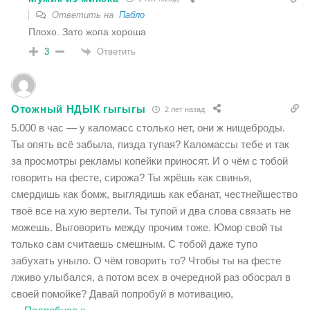
Ответить на
Пабло
Плохо. Зато жопа хороша
Ответить
3
Отожный НДЫК гыгыгы
2 лет назад
5.000 в час — у каломасс столько нет, они ж нищеброды.
Ты опять всё забыла, пизда тупая? Каломассы тебе и так
за просмотры рекламы копейки приносят. И о чём с тобой
говорить на фесте, сирожа? Ты жрёшь как свинья,
смердишь как бомж, выглядишь как ебанат, честнейшество
твоё все на хую вертели. Ты тупой и два слова связать не
можешь. Выговорить между прочим тоже. Юмор свой ты
только сам считаешь смешным. С тобой даже тупо
забухать уныло. О чём говорить то? Чтобы ты на фесте
лживо улыбался, а потом всех в очередной раз обосрал в
своей помойке? Давай попробуй в мотивацию,