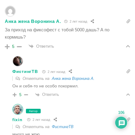
Анка жена Воронина А.
2 лет назад
За приход на фиксофест с тобой 5000 дашь? А по
кормишь?
Ответить
5
ФистингТВ
2 лет назад
Ответить на
Анка жена Воронина А.
Он и себя-то не особо покормил.
Ответить
5
Автор
106
fixin
2 лет назад
Ответить на
ФистингТВ
много не жрю