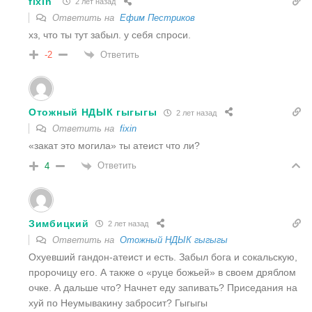
fixin
2 лет назад
Ответить на
Ефим Пестриков
хз, что ты тут забыл. у себя спроси.
Ответить
-2
Отожный НДЫК гыгыгы
2 лет назад
Ответить на
fixin
«
закат это могила» ты атеист что ли?
Ответить
4
Зимбицкий
2 лет назад
Ответить на
Отожный НДЫК гыгыгы
Охуевший гандон-атеист и есть. Забыл бога и сокальскую,
пророчицу его. А также о «руце божьей» в своем дряблом
очке. А дальше что? Начнет еду запивать? Приседания на
хуй по Неумывакину забросит? Гыгыгы