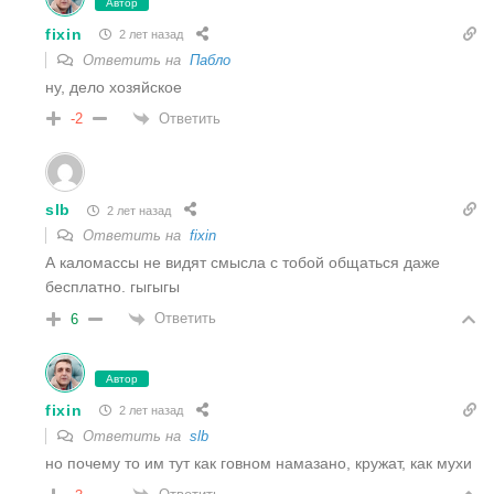
Автор
fixin
2 лет назад
Ответить на
Пабло
ну, дело хозяйское
Ответить
-2
slb
2 лет назад
Ответить на
fixin
А каломассы не видят смысла с тобой общаться даже
бесплатно. гыгыгы
Ответить
6
Автор
fixin
2 лет назад
Ответить на
slb
но почему то им тут как говном намазано, кружат, как мухи