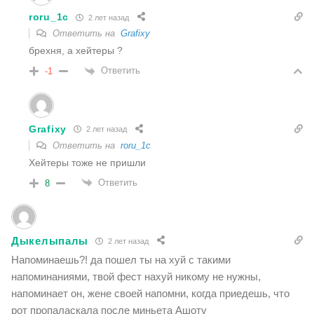
roru_1c
2 лет назад
Ответить на
Grafixy
брехня, а хейтеры ?
Ответить
-1
Grafixy
2 лет назад
Ответить на
roru_1c
Хейтеры тоже не пришли
Ответить
8
Дыкелыпалы
2 лет назад
Напоминаешь?! да пошел ты на хуй с такими
напоминаниями, твой фест нахуй никому не нужны,
напоминает он, жене своей напомни, когда приедешь, что
рот пропаласкала после миньета Ашоту