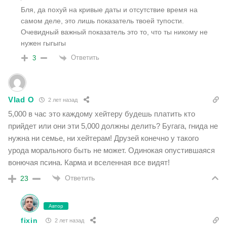
Бля, да похуй на кривые даты и отсутствие время на
самом деле, это лишь показатель твоей тупости.
Очевидный важный показатель это то, что ты никому не
нужен гыгыгы
Ответить
3
Vlad O
2 лет назад
5,000 в час это каждому хейтеру будешь платить кто
прийдет или они эти 5,000 должны делить? Бугага, гнида не
нужна ни семье, ни хейтерам! Друзей конечно у такого
урода морального быть не может. Одинокая опустившаяся
вонючая псина. Карма и вселенная все видят!
Ответить
23
Автор
fixin
2 лет назад