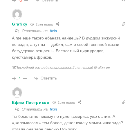
Ответить
-3
Grafixy
2 лет назад
Ответить на
fixin
А где ещё такого ебаната найдешь? В дурдом экскурсий
не водят, а тут ты — дебил, сам о своей говняной жизни
безудержно вещаешь. Бесплатный цирк уродов,
кунсткамера фриков.
Последний раз редактировалось 2 лет назад Grafixy ем
Ответить
4
Ефим Пестриков
2 лет назад
Ответить на
fixin
Ты бесплатно никому не нужен,смирись уже с этим. А
«,каломассам» тем более, денег взял у мамки-инвалида?
отдала она тебе пенсию,Осипов?