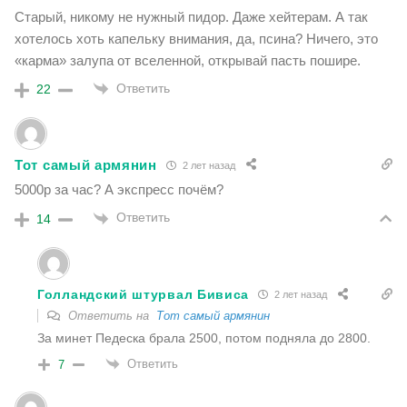
Старый, никому не нужный пидор. Даже хейтерам. А так
хотелось хоть капельку внимания, да, псина? Ничего, это
«карма» залупа от вселенной, открывай пасть пошире.
Ответить
22
Тот самый армянин
2 лет назад
5000р за час? А экспресс почём?
Ответить
14
Голландский штурвал Бивиса
2 лет назад
Ответить на
Тот самый армянин
За минет Педеска брала 2500, потом подняла до 2800.
Ответить
7