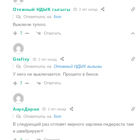
Отожный НДЫК гыгыгы
2 лет назад
Ответить на
fixin
Выключи тупого
Ответить
7
Grafixy
2 лет назад
Ответить на
Отожный НДЫК гыгыгы
У него не выключается. Прошито в биосе.
Ответить
7
АнусДерни
2 лет назад
Ответить на
fixin
В следующий раз отловят жирного карлика-педераста там
и швабрируют!
Ответить