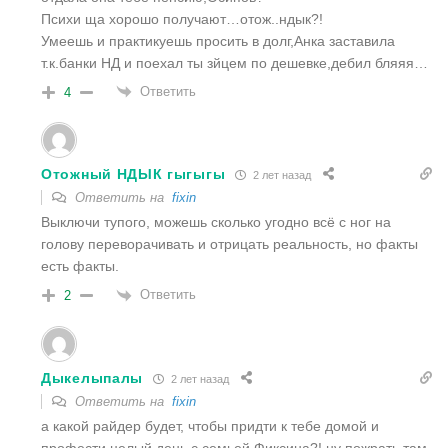
Психи ща хорошо получают…отож..ндык?!
Умеешь и практикуешь просить в долг,Анка заставила
т.к.банки НД и поехал ты зйцем по дешевке,дебил бляяя…
Ответить
4
Отожный НДЫК гыгыгы
2 лет назад
Ответить на
fixin
Выключи тупого, можешь сколько угодно всё с ног на
голову переворачивать и отрицать реальность, но факты
есть факты.
Ответить
2
Дыкелыпалы
2 лет назад
Ответить на
fixin
а какой райдер будет, чтобы придти к тебе домой и