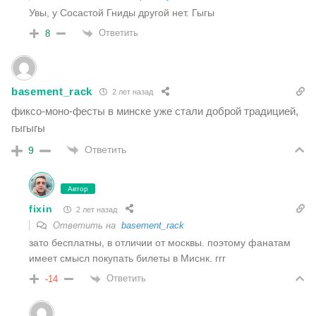
Увы, у Сосастой Гниды другой нет. Гыгы
Ответить
8
basement_rack
2 лет назад
фиксо-моно-фесты в минске уже стали доброй традицией,
гыгыгы
Ответить
9
Автор
fixin
2 лет назад
Ответить на
basement_rack
зато бесплатны, в отличии от москвы. поэтому фанатам
имеет смысл покупать билеты в Миснк. ггг
Ответить
-14