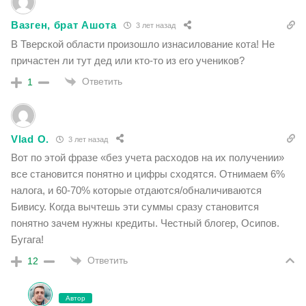
Вазген, брат Ашoта
3 лет назад
В Тверской области произошло изнасилование кота! Не
причастен ли тут дед или кто-то из его учеников?
Ответить
1
Vlad O.
3 лет назад
Вот по этой фразе «без учета расходов на их получении»
все становится понятно и цифры сходятся. Отнимаем 6%
налога, и 60-70% которые отдаются/обналичиваются
Бивису. Когда вычтешь эти суммы сразу становится
понятно зачем нужны кредиты. Честный блогер, Осипов.
Бугага!
Ответить
12
Автор