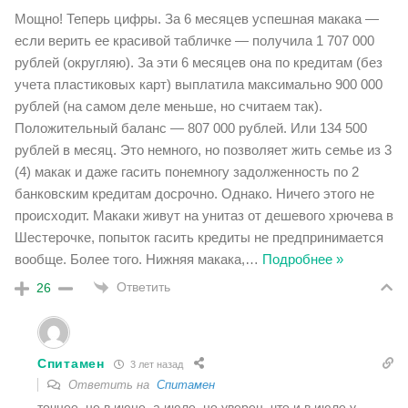
Мощно! Теперь цифры. За 6 месяцев успешная макака —
если верить ее красивой табличке — получила 1 707 000
рублей (округляю). За эти 6 месяцев она по кредитам (без
учета пластиковых карт) выплатила максимально 900 000
рублей (на самом деле меньше, но считаем так).
Положительный баланс — 807 000 рублей. Или 134 500
рублей в месяц. Это немного, но позволяет жить семье из 3
(4) макак и даже гасить понемногу задолженность по 2
банковским кредитам досрочно. Однако. Ничего этого не
происходит. Макаки живут на унитаз от дешевого хрючева в
Шестерочке, попыток гасить кредиты не предпринимается
вообще. Более того. Нижняя макака,
…
Подробнее »
Ответить
26
Спитамен
3 лет назад
Ответить на
Спитамен
точнее, не в июне, а июле, но уверен, что и в июле у