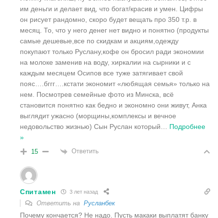
им деньги и делает вид, что богат/красив и умен. Цифры
он рисует рандомно, скоро будет вещать про 350 т.р. в
месяц. То, что у него денег нет видно и понятно (продукты
самые дешевые,все по скидкам и акциям,одежду
покупают только Руслану,кофе он бросил ради экономии
на молоке заменив на воду, хиркалии на сырники и с
каждым месяцем Осипов все туже затягивает свой
пояс….бггг….кстати экономит «любящая семья» только на
нем. Посмотрев семейные фото из Минска, всё
становится понятно как бедно и экономно они живут, Анка
выглядит ужасно (морщины,комплексы и вечное
недовольство жизнью) Сын Руслан который
…
Подробнее
»
Ответить
15
Спитамен
3 лет назад
Ответить на
Русланбек
Почему кончается? Не надо. Пусть макаки выплатят банку