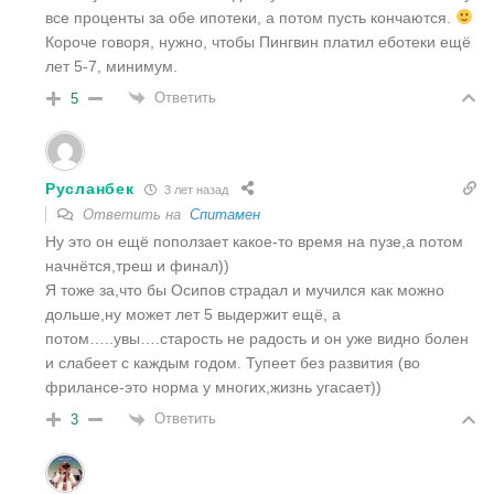
все проценты за обе ипотеки, а потом пусть кончаются.
Короче говоря, нужно, чтобы Пингвин платил еботеки ещё
лет 5-7, минимум.
Ответить
5
Русланбек
3 лет назад
Ответить на
Спитамен
Ну это он ещё поползает какое-то время на пузе,а потом
начнётся,треш и финал))
Я тоже за,что бы Осипов страдал и мучился как можно
дольше,ну может лет 5 выдержит ещё, а
потом…..увы….старость не радость и он уже видно болен
и слабеет с каждым годом. Тупеет без развития (во
фрилансе-это норма у многих,жизнь угасает))
Ответить
3