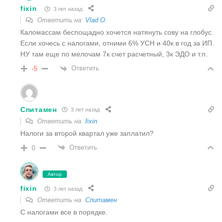
fixin
3 лет назад
Ответить на
Vlad O.
Каломассам беспощадно хочется натянуть сову на глобус.
Если хочесь с налогами, отними 6% УСН и 40к в год за ИП.
НУ там еще по мелочам 7к счет расчетный, 3к ЭДО и т.п.
Ответить
-5
Спитамен
3 лет назад
Ответить на
fixin
Налоги за второй квартал уже заплатил?
Ответить
0
Автор
fixin
3 лет назад
Ответить на
Спитамен
С налогами все в порядке.