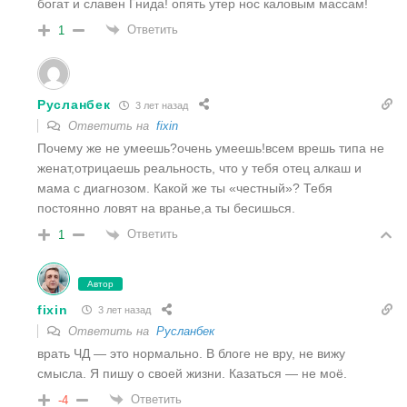
богат и славен Гнида! опять утер нос каловым массам!
Ответить
1
Русланбек
3 лет назад
Ответить на
fixin
Почему же не умеешь?очень умеешь!всем врешь типа не
женат,отрицаешь реальность, что у тебя отец алкаш и
мама с диагнозом. Какой же ты «честный»? Тебя
постоянно ловят на вранье,а ты бесишься.
Ответить
1
Автор
fixin
3 лет назад
Ответить на
Русланбек
врать ЧД — это нормально. В блоге не вру, не вижу
смысла. Я пишу о своей жизни. Казаться — не моё.
Ответить
-4