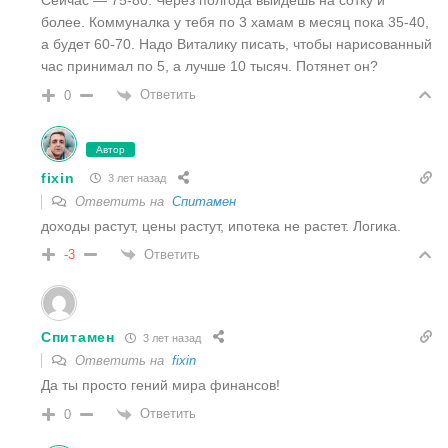
Сейчас — 75-80. Через полгода выйдешь на сотку и
более. Коммуналка у тебя по 3 хамам в месяц пока 35-40,
а будет 60-70. Надо Виталику писать, чтобы нарисованный
час принимал по 5, а лучше 10 тысяч. Потянет он?
Ответить
0
Автор
fixin
3 лет назад
Ответить на
Спитамен
доходы растут, цены растут, ипотека не растет. Логика.
Ответить
-3
Спитамен
3 лет назад
Ответить на
fixin
Да ты просто гений мира финансов!
Ответить
0