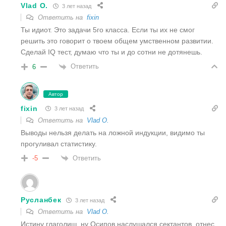
Vlad O.
3 лет назад
Ответить на
fixin
Ты идиот. Это задачи 5го класса. Если ты их не смог
решить это говорит о твоем общем умственном развитии.
Сделай IQ тест, думаю что ты и до сотни не дотянешь.
Ответить
6
Автор
fixin
3 лет назад
Ответить на
Vlad O.
Выводы нельзя делать на ложной индукции, видимо ты
прогуливал статистику.
Ответить
-5
Русланбек
3 лет назад
Ответить на
Vlad O.
Истину глаголиш, ну Осипов наслушался сектантов, отнес