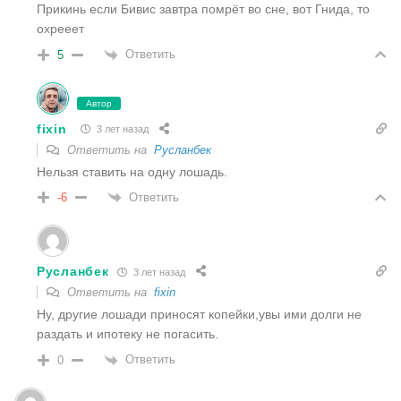
Прикинь если Бивис завтра помрёт во сне, вот Гнида, то
охрееет
Ответить
5
Автор
fixin
3 лет назад
Ответить на
Русланбек
Нельзя ставить на одну лошадь.
Ответить
-6
Русланбек
3 лет назад
Ответить на
fixin
Ну, другие лошади приносят копейки,увы ими долги не
раздать и ипотеку не погасить.
Ответить
0