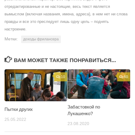
отредактированные и не настоящие, весь текст является
вымыслом (включая названия, имена, адреса), в нем нет ни слова
правды и все это преследует лишь одну цель – поднять
настроение.
Метки:
доходы фрилансера
ВАМ МОЖЕТ ТАКЖЕ ПОНРАВИТЬСЯ...
10
60
Забастовкой по
Пытки других
Лукашенко?
25.05.2022
23.08.2020