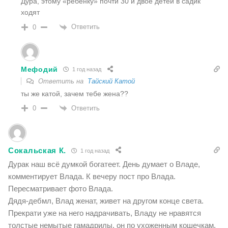
Дура, этому «ребенку» почти 30 и двое детей в садик
ходят
Ответить
0
Мефодий
1 год назад
Ответить на
Тайский Катой
ты же катой, зачем тебе жена??
Ответить
0
Сокальская К.
1 год назад
Дурак наш всё думкой богатеет. День думает о Владе,
комментирует Влада. К вечеру пост про Влада.
Пересматривает фото Влада.
Дядя-дебмл, Влад женат, живет на другом конце света.
Прекрати уже на него надрачивать, Владу не нравятся
толстые немытые гамадрилы, он по ухоженным кошечкам.