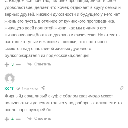
С Владом все понятно, человек пропащий, живет в свое
удовольствие, делает что хочет, отдыхает в кругу семьи и
верных друзей, никакой духовности и будущего у него нет,
жизнь его пуста, в отличие от кучинского проповедника,
живущего всей полнотой жизни, как мы видим в его
жизнеописании,богатого духовно и физически. Но атеисты
настолько тупые и жалкие людишки, что постоянно
смеются над счастливой жизнью духовного
булкопожирателя из подмосковья,слепцы!
Ответить
3
хсгт
1 год назад
Жирный,неряшливый скуф с ебалом квазимодо может
пользоваться успехом только у подзаборных алкашек и то
после пары пузырей бгг
Ответить
4