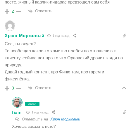
посте. жирный карлик-пидарас превзошел сам себя
Ответить
2
Хрюн Моржовый
1 год назад
Сос, ты охуел?
То пообещал какое-то хамство плебея по отношению к
клиенту, сейчас вот про то что Орловский дрочит глядя на
природу.
Давай годный контент, про Финю там, про гарем и
фиксинёнка.
Ответить
3
Автор
fixin
1 год назад
Ответить на
Хрюн Моржовый
Хочешь заказать псто?