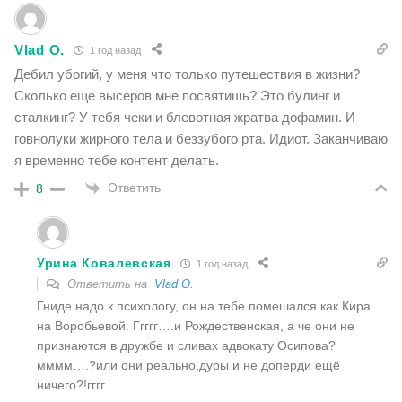
Vlad O.
1 год назад
Дебил убогий, у меня что только путешествия в жизни?
Сколько еще высеров мне посвятишь? Это булинг и
сталкинг? У тебя чеки и блевотная жратва дофамин. И
говнолуки жирного тела и беззубого рта. Идиот. Заканчиваю
я временно тебе контент делать.
Ответить
8
Урина Ковалевская
1 год назад
Ответить на
Vlad O.
Гниде надо к психологу, он на тебе помешался как Кира
на Воробьевой. Ггггг….и Рождественская, а че они не
признаются в дружбе и сливах адвокату Осипова?
мммм….?или они реально,дуры и не доперди ещё
ничего?!гггг….