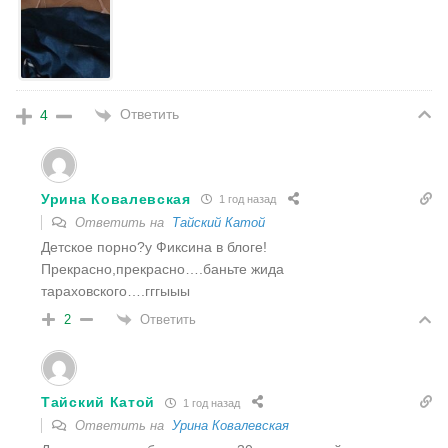
Ответить
4
Урина Ковалевская
1 год назад
Ответить на
Тайский Катой
Детское порно?у Фиксина в блоге!
Прекрасно,прекрасно….баньте жида
тараховского….гггыыы
Ответить
2
Тайский Катой
1 год назад
Ответить на
Урина Ковалевская