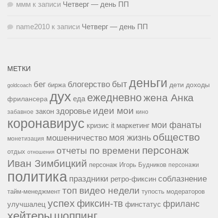
ммм
к записи
Четверг — день ПП
name2010
к записи
Четверг — день ПП
МЕТКИ
деньги
быт
бег
блогерство
доходы
биржа
дети
goldcoach
дух
ежедневно
жена Анка
еда
фрилансера
идеи мои
здоровье
закон
забавное
кино
коронавирус
мои фанаты
кризис it
маркетинг
общество
мошенничество
моя жизнь
монетизация
персонаж
отчеты по времени
отдых
отношения
Иван Зимбицкий
персонаж Игорь Будников
персонажи
политика
праздники
соблазнение
ретро-фиксин
топ видео недели
тайм-менеджмент
тупость модераторов
успех
фиксин-тв
фриланс
улучшалец
финстатус
хейтеры
шоппинг