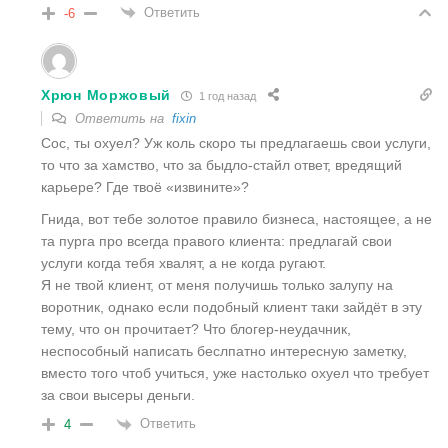
Ответить
-6
Хрюн Моржовый
1 год назад
Ответить на
fixin
Сос, ты охуел? Уж коль скоро ты предлагаешь свои услуги,
то что за хамство, что за быдло-стайл ответ, вредящий
карьере? Где твоё «извините»?
Гнида, вот тебе золотое правило бизнеса, настоящее, а не
та пурга про всегда правого клиента: предлагай свои
услуги когда тебя хвалят, а не когда ругают.
Я не твой клиент, от меня получишь только залупу на
воротник, однако если подобный клиент таки зайдёт в эту
тему, что он прочитает? Что блогер-неудачник,
неспособный написать беслпатно интересную заметку,
вместо того чтоб учиться, уже настолько охуел что требует
за свои высеры деньги.
Ответить
4