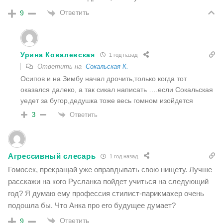
Ответить
9
Урина Ковалевская
1 год назад
Ответить на
Сокальская К.
Осипов и на Зимбу начал дрочить,только когда тот
оказался далеко, а так сикал написать ….если Сокальская
уедет за бугор,дедушка тоже весь гомном изойдется
Ответить
3
Агрессивный слесарь
1 год назад
Гомосек, прекращай уже оправдывать свою нищету. Лучше
расскажи на кого Русланка пойдет учиться на следующий
год? Я думаю ему профессия стилист-парикмахер очень
подошла бы. Что Анка про его будущее думает?
Ответить
9