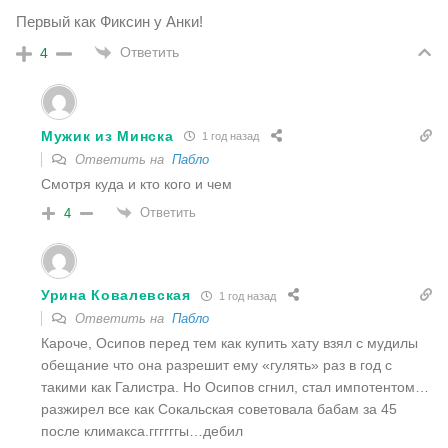
Первый как Фиксин у Анки!
Ответить
4
Мужик из Минска
1 год назад
Ответить на
Пабло
Смотря куда и кто кого и чем
Ответить
4
Урина Ковалевская
1 год назад
Ответить на
Пабло
Кароче, Осипов перед тем как купить хату взял с мудилы
обещание что она разрешит ему «гулять» раз в год с
такими как Галистра. Но Осипов сгнил, стал импотентом…
разжирел все как Сокальская советовала бабам за 45
после климакса.ггггггы…дебил