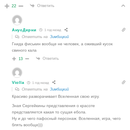
Ответить
22
АнусДерни
1 год назад
Ответить на
Зимбицкий
Гнида фиськин вообще не человек, а оживший кусок
свиного кала
Ответить
13
Violla
1 год назад
Ответить на
Зимбицкий
Красиво разворачивает Вселенная свою игру.
Зная Сергейкины представления о красоте
представляется какая то сущая ебола.
Ну и до чего пафосный персонаж. Вселенная, игра, чего
блять вообще)))