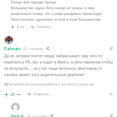
Только всё гораздо проще
Большинство «душ» Богу нахер не нужны, и ему
решительно похер, что с ними рандомно происходит
Твоя поганая «душонка» кстати в этом большинстве
Ответить
3
Супырь
1 год назад
Да не, интриги плетет гнида, набрасывает, ему чего то
перепало в РБ, вот и ездит в Минск, а ебло кирпичем чтобы
не вспугнули…, он стал чаще мотаться, явно какая то
халява, может хату родительскую дербанит
Последний раз редактировалось 1 год назад Супырь ем
Ответить
10
Vlad O.
1 год назад