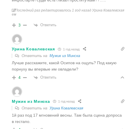
инфостарте?суды есть?лизал проституткам??…..
Последний раз редактировалось 1 год назад Урина Ковалевская
ем
Ответить
3
Урина Ковалевская
1 год назад
Ответить на
Мужик из Минска
Лучше расскажите, какой Осипов на ощупь? Под какую
порнуху вы впервые им овладели?
Ответить
4
Мужик из Минска
1 год назад
Ответить на
Урина Ковалевская
1й раз под 17 мгновений весны. Там была сцена допроса
в гестапо.