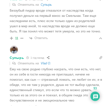
Ответить на
Супырь
Беззубый пидор вроде отказался от наследства когда
получил деньги на первый взнос за Смельчак. Там еще
наследники есть, плюс если только один из родителей
ушел в мир иной, то наследства вроде не должно еще
быть. Я так понял что может тетя умерла, но это не точно.
Ответить
11
Супырь
1 год назад
Ответить на
Vlad O.
Ему на свою родню глубоко насрать, что они есть, что нет,
он их себе в гости никогда не приглашал, ничем не
помогал, как сын — отрезаный ломать, не любит он их, и в
обиде, что не там у родился, душа не тот выбор сделала,
93
единственный стимул, это если что то можно урвать,
только из за этого он и поехал, в общем гнида это
бесчувственное и не эмоциональное чмо