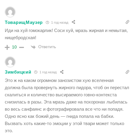
ТоварищМаузер
1 год назад
Иди на хуй гомокарлик! Соси хуй, мразь жирная и немытая,
нищебродская!
Ответить
10
Зимбицкий
1 год назад
Это ж на каком огромном занозистом хую вселенная
должна была провернуть жирного пидора, чтоб он перестал
скалиться и количество высираемого говно-контекста
снизилась в разы. Эта мразь даже на похоронах лыбилась
во весь санфаянс и фотографировала все что ни попадя.
Одно ясно как божий день — гнида попала на бабки.
Вызвать хоть какие-то эмоции у этой твари может только
это.