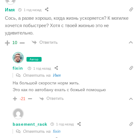
Имя
1 год назад
Сось, а разве хорошо, когда жизнь ускоряется? К могилке
хочется побыстрее? Хотя с твоей жизнью это не
удивительно.
Ответить
10
Автор
fixin
1 год назад
Ответить на
Имя
На большой скорости норм жить.
Это как по автобану ехать с божьей помощью
Ответить
-21
basement_rack
1 год назад
Ответить на
fixin