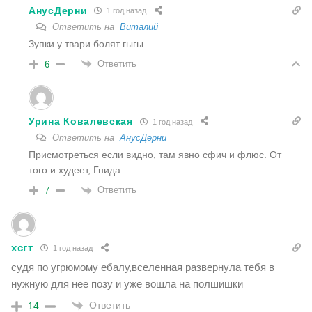
АнусДерни
1 год назад
Ответить на
Виталий
Зупки у твари болят гыгы
Ответить
6
Урина Ковалевская
1 год назад
Ответить на
АнусДерни
Присмотреться если видно, там явно сфич и флюс. От
того и худеет, Гнида.
Ответить
7
хсгт
1 год назад
судя по угрюмому ебалу,вселенная развернула тебя в
нужную для нее позу и уже вошла на полшишки
Ответить
14