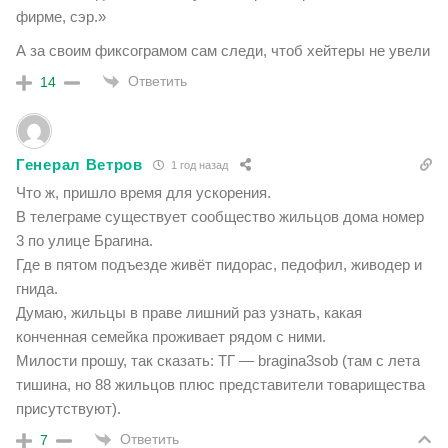
фирме, сэр.»
А за своим фиксограмом сам следи, чтоб хейтеры не увели
Ответить
14
Генерал Ветров
1 год назад
Что ж, пришло время для ускорения.
В телеграме существует сообщество жильцов дома номер
3 по улице Брагина.
Где в пятом подъезде живёт пидорас, педофил, живодер и
гнида.
Думаю, жильцы в праве лишний раз узнать, какая
конченная семейка проживает рядом с ними.
Милости прошу, так сказать: ТГ — bragina3sob (там с лета
тишина, но 88 жильцов плюс представители товарищества
присутствуют).
Ответить
7