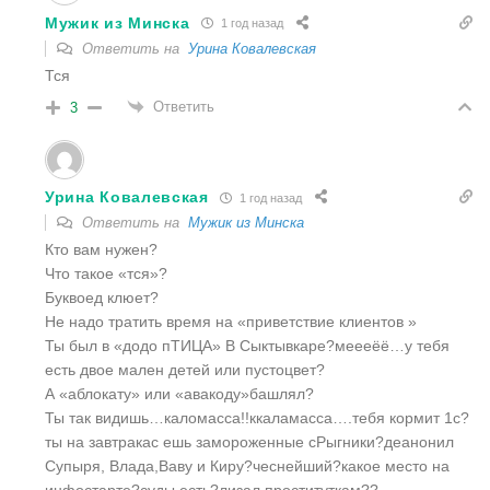
Мужик из Минска
1 год назад
Ответить на
Урина Ковалевская
Тся
Ответить
3
Урина Ковалевская
1 год назад
Ответить на
Мужик из Минска
Кто вам нужен?
Что такое «тся»?
Буквоед клюет?
Не надо тратить время на «приветствие клиентов »
Ты был в «додо пТИЦА» В Сыктывкаре?меееёё…у тебя
есть двое мален детей или пустоцвет?
А «аблокату» или «авакоду»башлял?
Ты так видишь…каломасса!!ккаламасса….тебя кормит 1с?
ты на завтракас ешь замороженные сРыгники?деанонил
Супыря, Влада,Ваву и Киру?чеснейший?какое место на