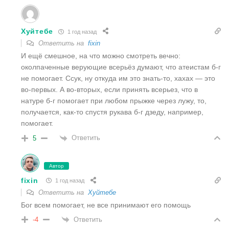
Хуйтебе
1 год назад
Ответить на
fixin
И ещё смешное, на что можно смотреть вечно:
околпаченные верующие всерьёз думают, что атеистам б-г
не помогает. Ссук, ну откуда им это знать-то, хахах — это
во-первых. А во-вторых, если принять всерьез, что в
натуре б-г помогает при любом прыжке через лужу, то,
получается, как-то спустя рукава б-г дзеду, например,
помогает.
Ответить
5
Автор
fixin
1 год назад
Ответить на
Хуйтебе
Бог всем помогает, не все принимают его помощь
Ответить
-4