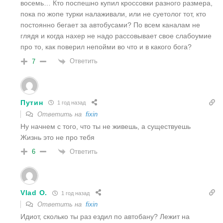
восемь… Кто поспешно купил кроссовки разного размера,
пока по жопе турки налаживали, или не суетолог тот, кто
постоянно бегает за автобусами? По всем каналам не
глядя и когда нахер не надо рассовывает свое слабоумие
про то, как поверил непойми во что и в какого бога?
Ответить
7
Путин
1 год назад
Ответить на
fixin
Ну начнем с того, что ты не живешь, а существуешь
Жизнь это не про тебя
Ответить
6
Vlad O.
1 год назад
Ответить на
fixin
Идиот, сколько ты раз ездил по автобану? Лежит на