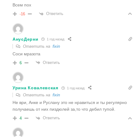
Всем пох
Ответить
-16
АнусДерни
1 год назад
Ответить на
fixin
Соси мразота
Ответить
6
Урина Ковалевская
1 год назад
Ответить на
fixin
Не ври, Анке и Руслану это не нравиться и ты регулярно
получаешь от них пиздюлей за,то что дебил тупой.
Ответить
4