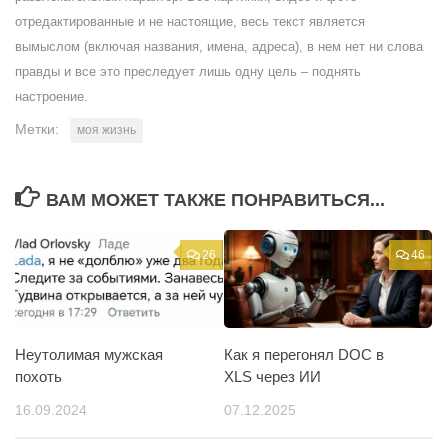
отредактированные и не настоящие, весь текст является
вымыслом (включая названия, имена, адреса), в нем нет ни слова
правды и все это преследует лишь одну цель – поднять
настроение.
Метки:
моя жизнь
ВАМ МОЖЕТ ТАКЖЕ ПОНРАВИТЬСЯ...
26
46
Неутолимая мужская
Как я перегонял DOC в
похоть
XLS через ИИ
16.09.2024
07.12.2025