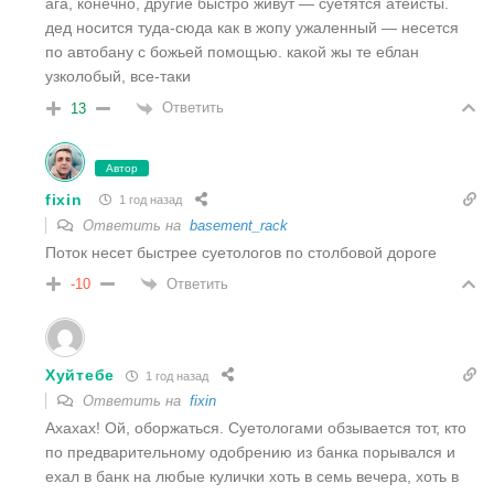
ага, конечно, другие быстро живут — суетятся атеисты.
дед носится туда-сюда как в жопу ужаленный — несется
по автобану с божьей помощью. какой жы те еблан
узколобый, все-таки
Ответить
13
Автор
fixin
1 год назад
Ответить на
basement_rack
Поток несет быстрее суетологов по столбовой дороге
Ответить
-10
Хуйтебе
1 год назад
Ответить на
fixin
Ахахах! Ой, оборжаться. Суетологами обзывается тот, кто
по предварительному одобрению из банка порывался и
ехал в банк на любые кулички хоть в семь вечера, хоть в