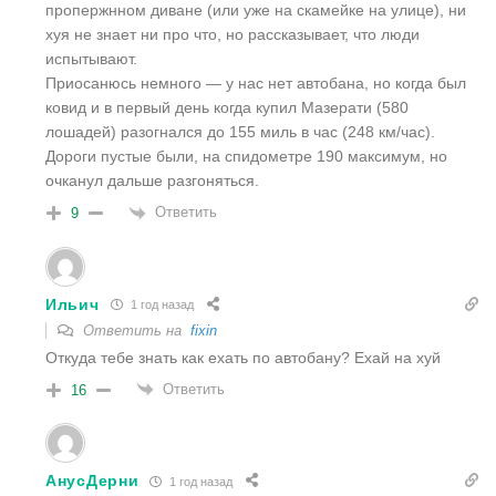
пропержнном диване (или уже на скамейке на улице), ни
хуя не знает ни про что, но рассказывает, что люди
испытывают.
Приосанюсь немного — у нас нет автобана, но когда был
ковид и в первый день когда купил Мазерати (580
лошадей) разогнался до 155 миль в час (248 км/час).
Дороги пустые были, на спидометре 190 максимум, но
очканул дальше разгоняться.
Ответить
9
Ильич
1 год назад
Ответить на
fixin
Откуда тебе знать как ехать по автобану? Ехай на хуй
Ответить
16
АнусДерни
1 год назад