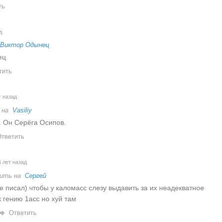
ть
д
Виктор Одынец
ец
тить
т назад
 на
Vasiliy
. Он Серёга Осипов.
тветить
 лет назад
ить на
Сергей
же писал) чтобы у каломасс слезу выдавить за их неадекватное
 гению 1асс но хуй там
Ответить