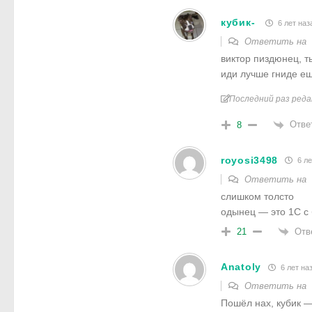
кубик-
6 лет наз
Ответить на
виктор пиздюнец, т
иди лучше гниде ещ
Последний раз реда
Отве
8
royosi3498
6 ле
Ответить на
слишком толсто
одынец — это 1С с
Отв
21
Anatoly
6 лет на
Ответить на
Пошёл нах, кубик 