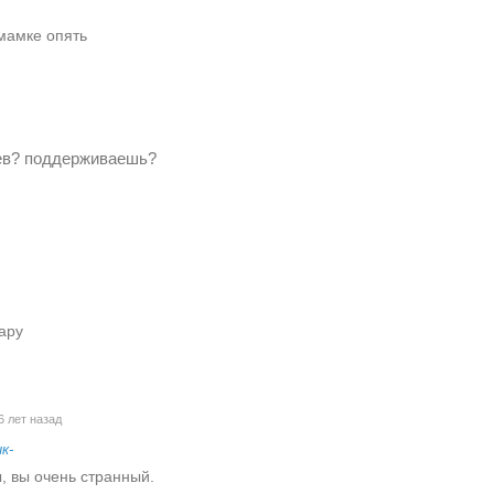
мамке опять
оев? поддерживаешь?
тару
6 лет назад
к-
, вы очень странный.