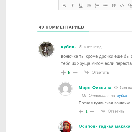
49
КОММЕНТАРИЕВ
кубик-
6 лет назад
вонючка ты кроме дрочки еще бы 
тебя из хруща мигом если перест
Ответить
5
Море Фиксина
6 лет на
Ответить на
кубик-
Потная кучинская вонючка 
Ответить
1
Осипов- гадкая макака