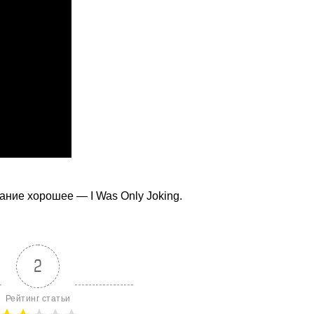
вание хорошее — I Was Only Joking.
2
Рейтинг статьи