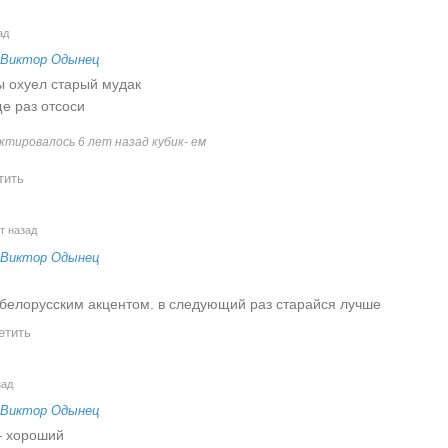
ад
Виктор Одынец
ы охуел старый мудак
е раз отсоси
ктировалось 6 лет назад кубик- ем
тить
т назад
Виктор Одынец
 белорусским акцентом. в следующий раз старайся лучше
етить
зад
Виктор Одынец
— хороший