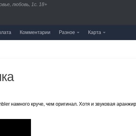
вье, любовь, 1с. 18+
плата
Комментарии
Разное
Карта
ыка
bler намного круче, чем оригинал. Хотя и звуковая аранжи