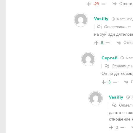
Ответи
-28
Vasiliy
6 лет наза
Ответить на
на хуй иди дятелов
Отве
8
Сергей
6 ле
Ответить
Он не дятловец
О
3
Vasiliy
6
Ответ
да это я то
отношение к
0