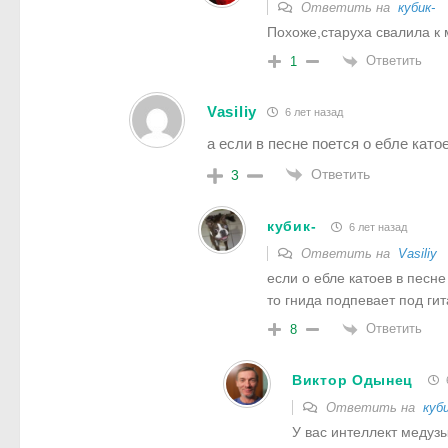
Ответить на
кубик-
Похоже,старуха свалила к 
Ответить
1
Vasiliy
6 лет назад
а если в песне поется о ебле кат
Ответить
3
кубик-
6 лет назад
Ответить на
Vasiliy
если о ебле катоев в песне
то гнида подпевает под ги
Ответить
8
Виктор Одынец
Ответить на
куби
У вас интеллект медузы