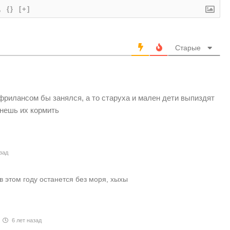
{}
[+]
Старые
фрилансом бы занялся, а то старуха и мален дети выпиздят
анешь их кормить
зад
в этом году останется без моря, хыхы
6 лет назад