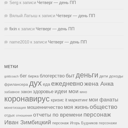
Serg
к записи
Четверг — день ПП
Вялый Латыш
к записи
Четверг — день ПП
fixin
к записи
Четверг — день ПП
name2010
к записи
Четверг — день ПП
МЕТКИ
деньги
быт
бег
блогерство
доходы
биржа
дети
goldcoach
дух
ежедневно
жена Анка
еда
фрилансера
идеи мои
здоровье
закон
забавное
кино
коронавирус
мои фанаты
кризис it
маркетинг
общество
мошенничество
моя жизнь
монетизация
персонаж
отчеты по времени
отдых
отношения
Иван Зимбицкий
персонаж Игорь Будников
персонажи