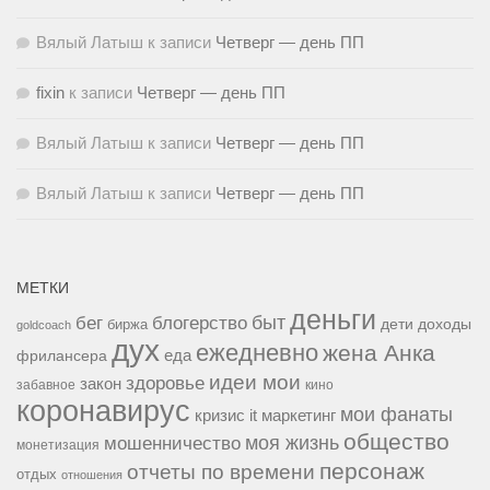
Вялый Латыш
к записи
Четверг — день ПП
fixin
к записи
Четверг — день ПП
Вялый Латыш
к записи
Четверг — день ПП
Вялый Латыш
к записи
Четверг — день ПП
МЕТКИ
деньги
быт
бег
блогерство
доходы
биржа
дети
goldcoach
дух
ежедневно
жена Анка
еда
фрилансера
идеи мои
здоровье
закон
забавное
кино
коронавирус
мои фанаты
кризис it
маркетинг
общество
мошенничество
моя жизнь
монетизация
персонаж
отчеты по времени
отдых
отношения