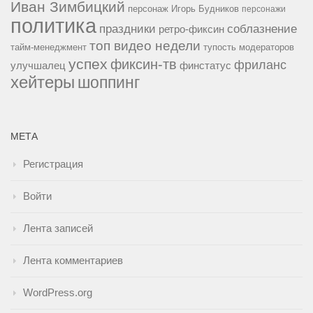
Иван Зимбицкий
персонаж Игорь Будников
персонажи
политика
праздники
соблазнение
ретро-фиксин
топ видео недели
тайм-менеджмент
тупость модераторов
успех
фиксин-тв
фриланс
улучшалец
финстатус
хейтеры
шоппинг
МЕТА
Регистрация
Войти
Лента записей
Лента комментариев
WordPress.org