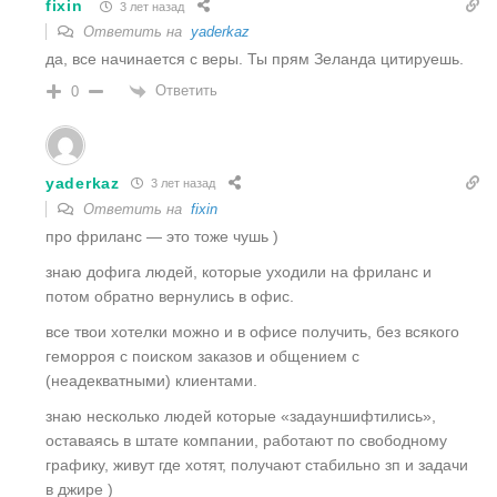
fixin
3 лет назад
Ответить на
yaderkaz
да, все начинается с веры. Ты прям Зеланда цитируешь.
Ответить
0
yaderkaz
3 лет назад
Ответить на
fixin
про фриланс — это тоже чушь )
знаю дофига людей, которые уходили на фриланс и
потом обратно вернулись в офис.
все твои хотелки можно и в офисе получить, без всякого
геморроя с поиском заказов и общением с
(неадекватными) клиентами.
знаю несколько людей которые «задауншифтились»,
оставаясь в штате компании, работают по свободному
графику, живут где хотят, получают стабильно зп и задачи
в джире )