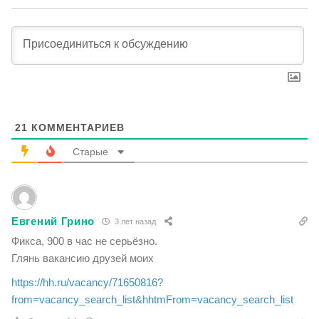
21
КОММЕНТАРИЕВ
Старые
Евгений Грино
3 лет назад
Фикса, 900 в час не серьёзно.
Глянь вакансию друзей моих
https://hh.ru/vacancy/71650816?
from=vacancy_search_list&hhtmFrom=vacancy_search_list