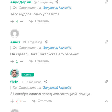
АнусДерни
1 год назад
Ответить на
Залупный Чизкейк
Тело мудрое, само управится
Ответить
4
Ашот
1 год назад
Ответить на
Залупный Чизкейк
Он сдавал. Пока Сокальская его бережет.
Ответить
1
Автор
fixin
1 год назад
Ответить на
Залупный Чизкейк
21 октября сдавал перед имплантацией. поищи.
Ответить
-13