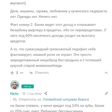
вкусвилл).
Дачи, машины, гаража, любовника у кучинского педераста
нет. Одежды нет. Ничего нет.
Факт номер 2. Банки видят этот доход и отказывают
беззубому вафлеру в кредитах, ибо он перекредитован. У
него под 60% месячного дохода уходит на выплату
кредитов.
А то, что сумасшедший грязножопый педофил себе
фантазирует, никакой роли не играет. Это просто
закредитованный нищеброд без продыха и с потекшей
кукухой старой вниманиебляди.
Ответить
3
Автор
fixin
1 год назад
Ответить на
Голландский штурвал Бивиса
на банки плевать. у меня кредит под 24% на зубы, банки
от 26% счас дают. Рефинанс бессмысленен