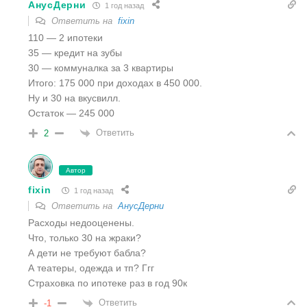
АнусДерни
1 год назад
Ответить на
fixin
110 — 2 ипотеки
35 — кредит на зубы
30 — коммуналка за 3 квартиры
Итого: 175 000 при доходах в 450 000.
Ну и 30 на вкусвилл.
Остаток — 245 000
Ответить
2
Автор
fixin
1 год назад
Ответить на
АнусДерни
Расходы недооценены.
Что, только 30 на жраки?
А дети не требуют бабла?
А театеры, одежда и тп? Ггг
Страховка по ипотеке раз в год 90к
Ответить
-1