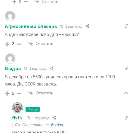
Ответить
0
Агрессивный слесарь
1 год назад
А где крафтовое пиво для «маися»?
Ответить
2
Выдра
1 год назад
В декабре на 5500 купил сахаров и глютена и на 1700 —
мяса. Да, ЗОЖ-звездежь.
Ответить
5
Автор
fixin
1 год назад
Ответить на
Выдра
мясо я беру не только в ВВ