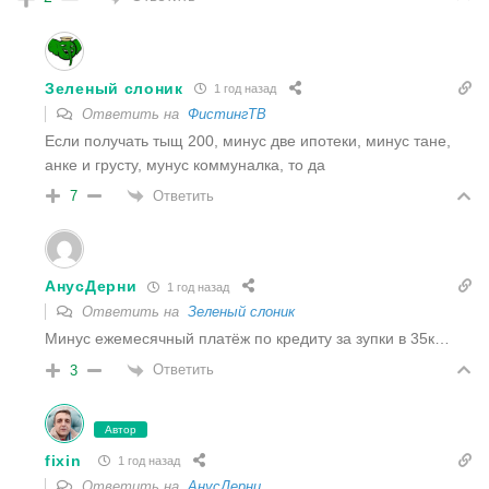
Зеленый слоник
1 год назад
Ответить на
ФистингТВ
Если получать тыщ 200, минус две ипотеки, минус тане,
анке и грусту, мунус коммуналка, то да
Ответить
7
АнусДерни
1 год назад
Ответить на
Зеленый слоник
Минус ежемесячный платёж по кредиту за зупки в 35к…
Ответить
3
Автор
fixin
1 год назад
Ответить на
АнусДерни