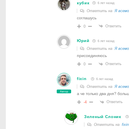
кубик
6 лет назад
Ответить на
Я всем
соглашусь
Ответить
0
Юрий
6 лет назад
Ответить на
Я всем
присоединяюсь
Ответить
0
fixin
6 лет назад
Ответить на
Я всем
Автор
а че только два дня? бол
Ответить
-4
Зеленый Слоник
Ответить на
fixin