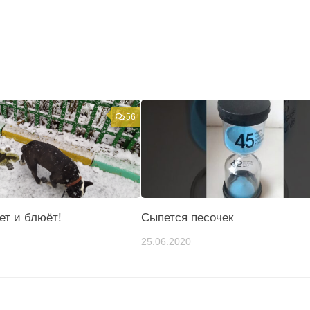
56
ает и блюёт!
Сыпется песочек
25.06.2020