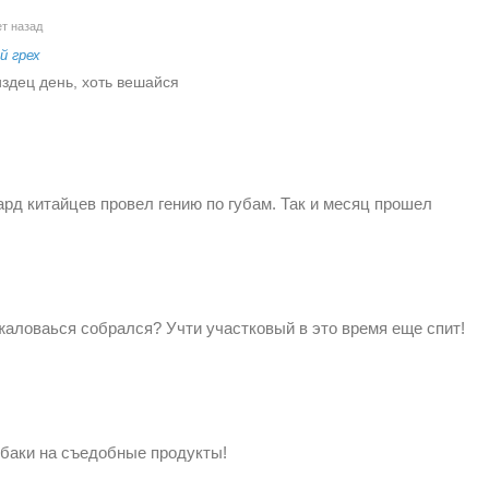
т назад
й грех
издец день, хоть вешайся
рд китайцев провел гению по губам. Так и месяц прошел
а жаловаься собрался? Учти участковый в это время еще спит!
баки на съедобные продукты!