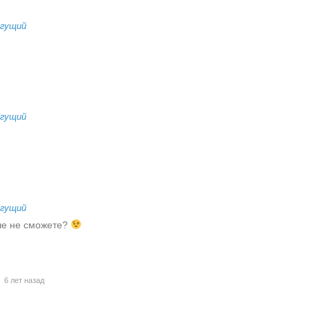
огущий
огущий
огущий
ьше не сможете?
6 лет назад