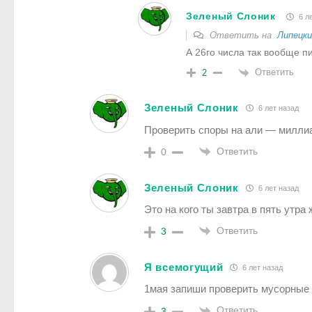
Зеленый Слоник
6 ле
Ответить на
Липецки
А 26го числа так вообще п
Ответить
2
Зеленый Слоник
6 лет назад
Проверить споры на али — миллиа
Ответить
0
Зеленый Слоник
6 лет назад
Это на кого ты завтра в пять утр
Ответить
3
Я всемогущий
6 лет назад
1мая запиши проверить мусорные 
Ответить
3