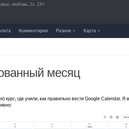
вье, любовь, 1с. 18+
плата
Комментарии
Разное
Карта
ованный месяц
) курс, где учили, как правильно вести Google Calendar. Я 
тивно: