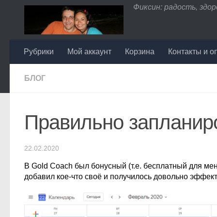
Фиксин: радость, здоро
Перейти к содержимому
Рубрики
Мой аккаунт
Корзина
Контакты и о
БЛОГ
Правильно запланир
22.02.2020
В Gold Coach был бонусный (т.е. бесплатный для меня
добавил кое-что своё и получилось довольно эффек