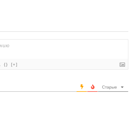
{}
[+]
Старые