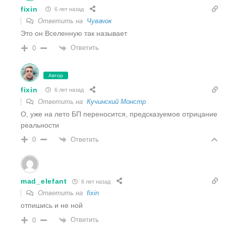
fixin
6 лет назад
Ответить на
Чувачок
Это он Вселенную так называет
Ответить
0
Автор
fixin
6 лет назад
Ответить на
Кучинский Монстр
О, уже на лето БП переносится, предсказуемое отрицание
реальности
Ответить
0
mad_elefant
6 лет назад
Ответить на
fixin
отпишись и не ной
Ответить
0