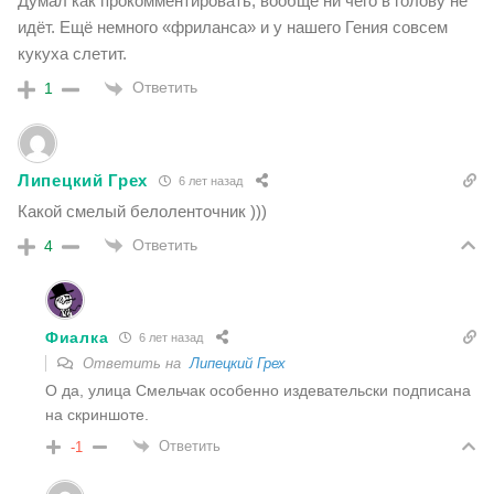
Думал как прокомментировать, вообще ни чего в голову не
идёт. Ещё немного «фриланса» и у нашего Гения совсем
кукуха слетит.
Ответить
1
Липецкий Грех
6 лет назад
Какой смелый белоленточник )))
Ответить
4
Фиалка
6 лет назад
Ответить на
Липецкий Грех
О да, улица Смельчак особенно издевательски подписана
на скриншоте.
Ответить
-1