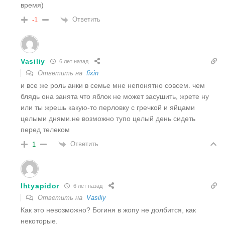
время)
Ответить
-1
Vasiliy
6 лет назад
Ответить на
fixin
и все же роль анки в семье мне непонятно совсем. чем
блядь она занята что яблок не может засушить, жрете ну
или ты жрешь какую-то перловку с гречкой и яйцами
целыми днями.не возможно тупо целый день сидеть
перед телеком
Ответить
1
Ihtyapidor
6 лет назад
Ответить на
Vasiliy
Как это невозможно? Богиня в жопу не долбится, как
некоторые.