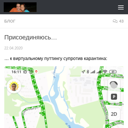
Перейти к содержимому
БЛОГ
43
Присоединяюсь…
22.04.2020
… к виртуальному путтингу супротив карантина: