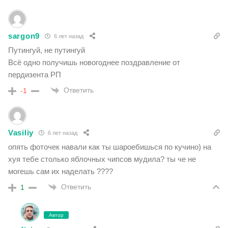
sargon9
6 лет назад
Путингуй, не путингуй
Всё одно получишь новогоднее поздравление от
пердизента РП
Ответить
-1
Vasiliy
6 лет назад
опять фоточек навали как ты шароебишься по кучино) на
хуя тебе столько яблочных чипсов мудила? ты че не
могешь сам их наделать ????
Ответить
1
Автор