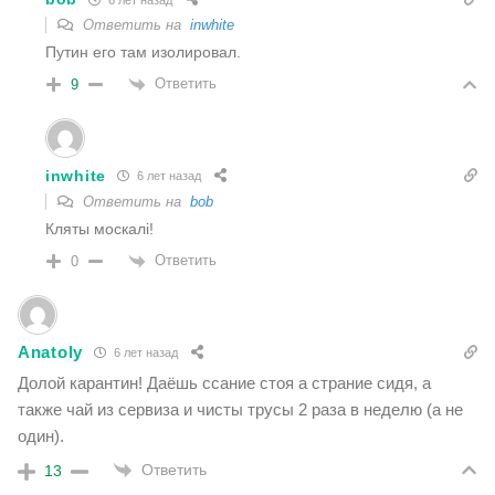
Ответить на
inwhite
Путин его там изолировал.
Ответить
9
inwhite
6 лет назад
Ответить на
bob
Кляты москалi!
Ответить
0
Anatoly
6 лет назад
Долой карантин! Даёшь ссание стоя а страние сидя, а
также чай из сервиза и чисты трусы 2 раза в неделю (а не
один).
Ответить
13