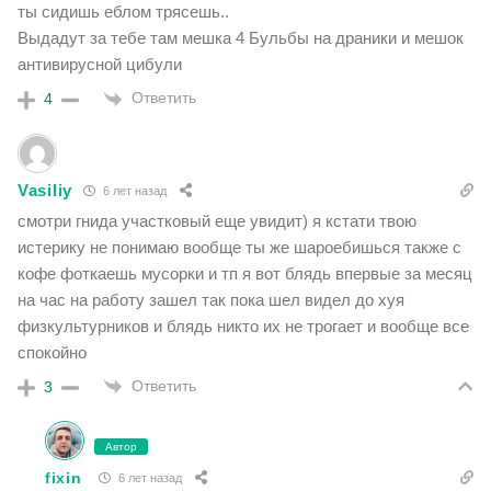
ты сидишь еблом трясешь..
Выдадут за тебе там мешка 4 Бульбы на драники и мешок
антивирусной цибули
Ответить
4
Vasiliy
6 лет назад
смотри гнида участковый еще увидит) я кстати твою
истерику не понимаю вообще ты же шароебишься также с
кофе фоткаешь мусорки и тп я вот блядь впервые за месяц
на час на работу зашел так пока шел видел до хуя
физкультурников и блядь никто их не трогает и вообще все
спокойно
Ответить
3
Автор
fixin
6 лет назад