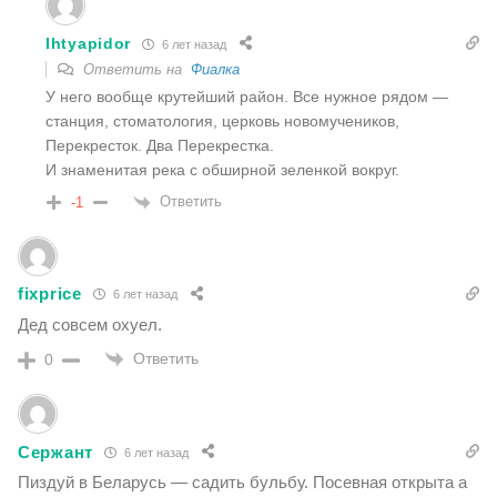
Ihtyapidor
6 лет назад
Ответить на
Фиалка
У него вообще крутейший район. Все нужное рядом —
станция, стоматология, церковь новомучеников,
Перекресток. Два Перекрестка.
И знаменитая река с обширной зеленкой вокруг.
Ответить
-1
fixprice
6 лет назад
Дед совсем охуел.
Ответить
0
Сержант
6 лет назад
Пиздуй в Беларусь — садить бульбу. Посевная открыта а