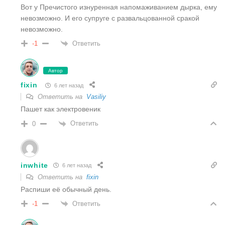
Вот у Пречистого изнуренная напомаживанием дырка, ему
невозможно. И его супруге с развальцованной сракой
невозможно.
Ответить
-1
Автор
fixin
6 лет назад
Ответить на
Vasiliy
Пашет как электровеник
Ответить
0
inwhite
6 лет назад
Ответить на
fixin
Распиши её обычный день.
Ответить
-1