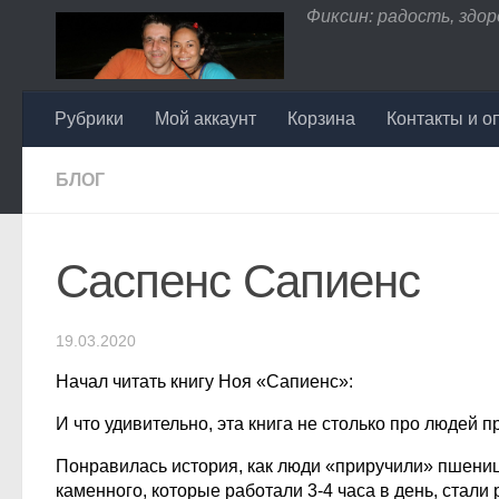
Фиксин: радость, здоро
Перейти к содержимому
Рубрики
Мой аккаунт
Корзина
Контакты и о
БЛОГ
Саспенс Сапиенс
19.03.2020
Начал читать книгу Ноя «Сапиенс»:
И что удивительно, эта книга не столько про людей п
Понравилась история, как люди «приручили» пшениц
каменного, которые работали 3-4 часа в день, стали