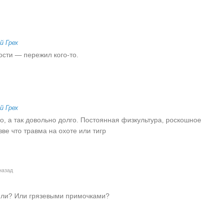
й Грех
сти — пережил кого-то.
й Грех
о, а так довольно долго. Постоянная физкультура, роскошное
ве что травма на охоте или тигр
назад
ли? Или грязевыми примочками?