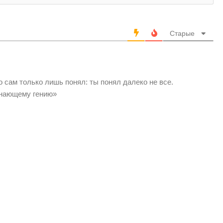
Старые
о сам только лишь понял: ты понял далеко не все.
инающему гению»