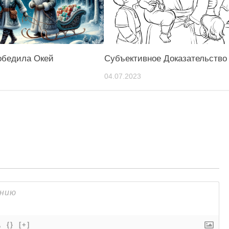
обедила Окей
Субъективное Доказательство
04.07.2023
{}
[+]