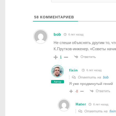
58
КОММЕНТАРИЕВ
bob
6 лет назад
Не спеши объяснять другим то, чт
К.Прутков-инженер. «Советы нач
Ответить
1
fixin
6 лет назад
Ответить на
bob
Автор
Я уже продвинутый гений
Ответить
-8
Hater
6 лет назад
Ответить на
fixin