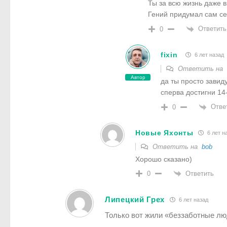
Ты за всю жизнь даже в
Гений придумал сам с
Ответить
0
fixin
6 лет назад
Ответить на
Автор
да ты просто завид
сперва достигни 14
Отве
0
Новые Яхонты
6 лет н
Ответить на
bob
Хорошо сказано)
Ответить
0
Липецкий Грех
6 лет назад
Только вот жили «беззаботные лю