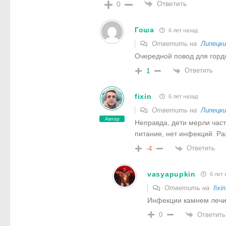
Ответить
0
Гоша
6 лет назад
Ответить на
Липецки
Очередной повод для гордо
Ответить
1
fixin
6 лет назад
Ответить на
Липецки
Автор
Неправда, дети мерли част
питание, нет инфекций. Раз
Ответить
-4
vasyapupkin
6 лет 
Ответить на
fixin
Инфекции камнем лечи
Ответить
0