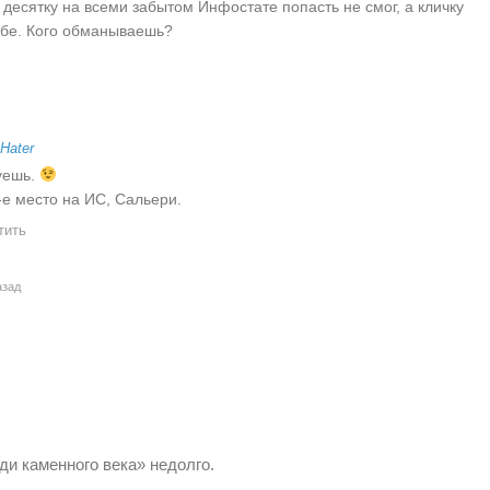
 десятку на всеми забытом Инфостате попасть не смог, а кличку
ебе. Кого обманываешь?
Hater
уешь.
-е место на ИС, Сальери.
тить
азад
ди каменного века» недолго.