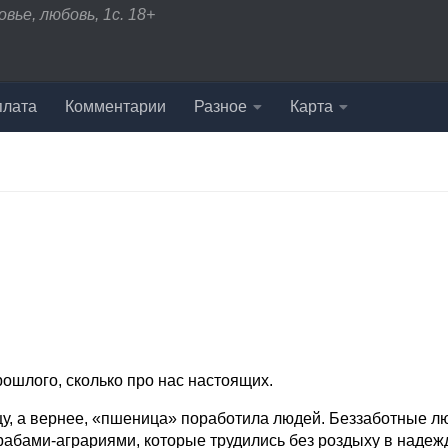
вье, любовь, 1с. 18+
плата
Комментарии
Разное
Карта
рошлого, сколько про нас настоящих.
у, а вернее, «пшеница» поработила людей. Беззаботные л
 рабами-аграриями, которые трудились без роздыху в надеж