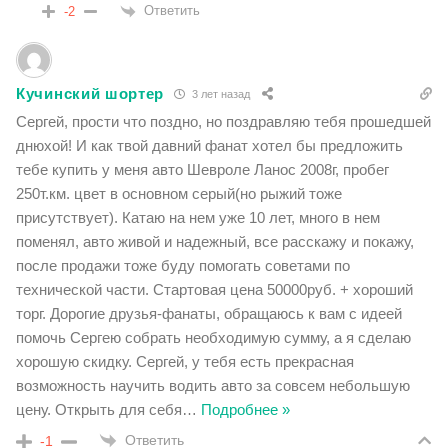
Ответить
-2
Кучинский шортер
3 лет назад
Сергей, прости что поздно, но поздравляю тебя прошедшей
днюхой! И как твой давний фанат хотел бы предложить
тебе купить у меня авто Шевроле Ланос 2008г, пробег
250т.км. цвет в основном серый(но рыжий тоже
присутствует). Катаю на нем уже 10 лет, много в нем
поменял, авто живой и надежный, все расскажу и покажу,
после продажи тоже буду помогать советами по
технической части. Стартовая цена 50000руб. + хороший
торг. Дорогие друзья-фанаты, обращаюсь к вам с идеей
помочь Сергею собрать необходимую сумму, а я сделаю
хорошую скидку. Сергей, у тебя есть прекрасная
возможность научить водить авто за совсем небольшую
цену. Открыть для себя
…
Подробнее »
Ответить
-1