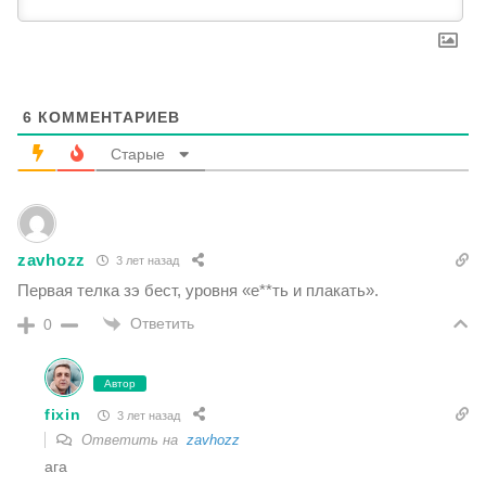
6
КОММЕНТАРИЕВ
Старые
zavhozz
3 лет назад
Первая телка зэ бест, уровня «е**ть и плакать».
Ответить
0
Автор
fixin
3 лет назад
Ответить на
zavhozz
ага