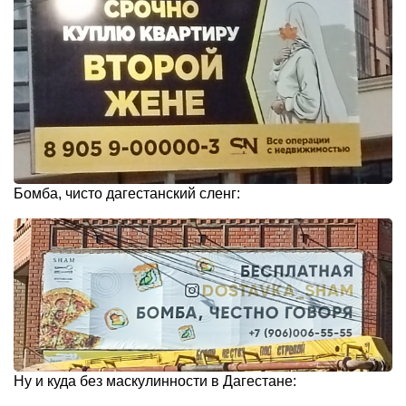
Бомба, чисто дагестанский сленг:
Ну и куда без маскулинности в Дагестане: