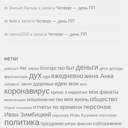
Вялый Латыш
к записи
Четверг — день ПП
fixin
к записи
Четверг — день ПП
name2010
к записи
Четверг — день ПП
МЕТКИ
деньги
быт
бег
блогерство
доходы
биржа
дети
goldcoach
дух
ежедневно
жена Анка
еда
фрилансера
идеи мои
здоровье
закон
забавное
кино
коронавирус
мои фанаты
кризис it
маркетинг
общество
мошенничество
моя жизнь
монетизация
персонаж
отчеты по времени
отдых
отношения
Иван Зимбицкий
персонаж Игорь Будников
персонажи
политика
праздники
соблазнение
ретро-фиксин